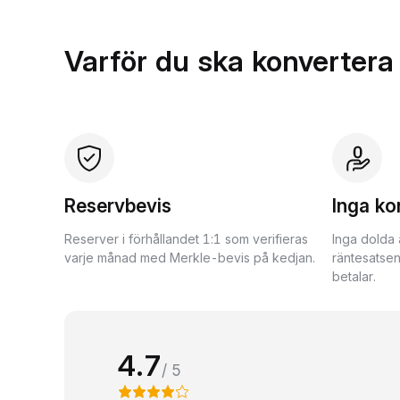
Varför du ska konvertera
Reservbevis
Inga ko
Reserver i förhållandet 1:1 som verifieras
Inga dolda 
varje månad med Merkle-bevis på kedjan.
räntesatsen
betalar.
4.7
/ 5