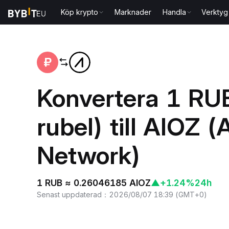
Köp krypto
Marknader
Handla
Verktyg
Hem
RUB to AIOZ
Konvertera 1 RU
rubel) till AIOZ 
Network)
1 RUB ≈ 0.26046185 AIOZ
▲
+1.24%
24h
Senast uppdaterad
：
2026/08/07 18:39
(
GMT+0
)