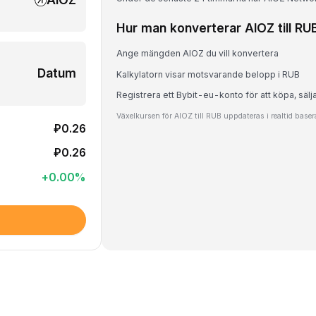
Hur man konverterar AIOZ till RU
Ange mängden AIOZ du vill konvertera
Datum
Kalkylatorn visar motsvarande belopp i RUB
Registrera ett Bybit-eu-konto för att köpa, sälj
Växelkursen för AIOZ till RUB uppdateras i realtid base
₽0.26
₽0.26
+
0.00
%