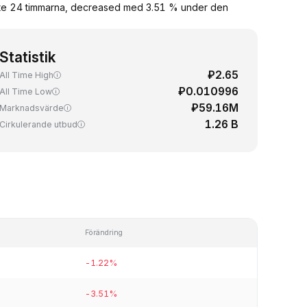
aste 24 timmarna, decreased med 3.51 % under den
Statistik
₽2.65
All Time High
₽0.010996
All Time Low
₽59.16M
Marknadsvärde
1.26 B
Cirkulerande utbud
Förändring
-1.22%
-3.51%