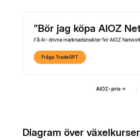
”Bör jag köpa AIOZ Ne
Få AI-drivna marknadsinsikter för AIOZ Network (
Fråga TradeGPT
AIOZ-pris
Diagram över växelkursen