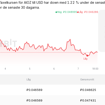
 Växelkursen för AIOZ till USD har down med 1.22 % under de sen
r de senaste 30 dagarna.
Hög
:
₽
0.048995
Låg
:
₽
0.046286
Låg
Genomsnitt
₽0.046569
₽0.046625
₽0.046569
₽0.047431