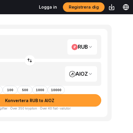
Registrera dig
Logga in
RUB
AIOZ
100
500
1000
10000
Konvertera RUB to AIOZ
gifter · Över 350 krypton · Över 40 fiat-valutor