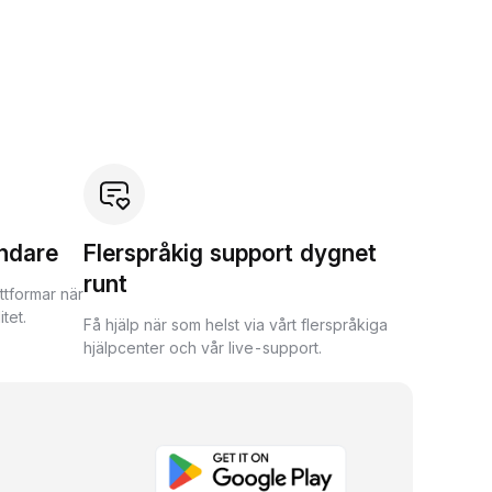
ndare
Flerspråkig support dygnet
runt
ttformar när
tet.
Få hjälp när som helst via vårt flerspråkiga
hjälpcenter och vår live-support.