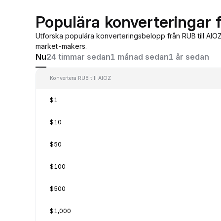
Populära konverteringar f
Utforska populära konverteringsbelopp från RUB till AIO
market-makers.
Nu
24 timmar sedan
1 månad sedan
1 år sedan
Konvertera RUB till AIOZ
$1
$10
$50
$100
$500
$1,000