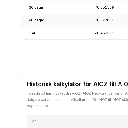
30 dagar
₽0.051559
90 dagar
₽0.077654
1 år
₽0.453381
Historisk kalkylator för AIOZ till AI
Ta reda på hur mycket din AIOZ (AIOZ Network) var värd i AIO
tidigare datum och se hur växelkursen för AIOZ till AIOZ stå
dagens värde.
Köp