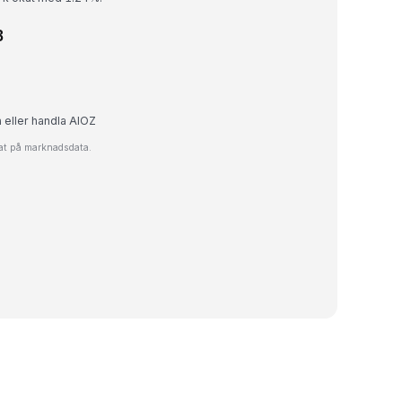
B
a eller handla AIOZ
rat på marknadsdata.