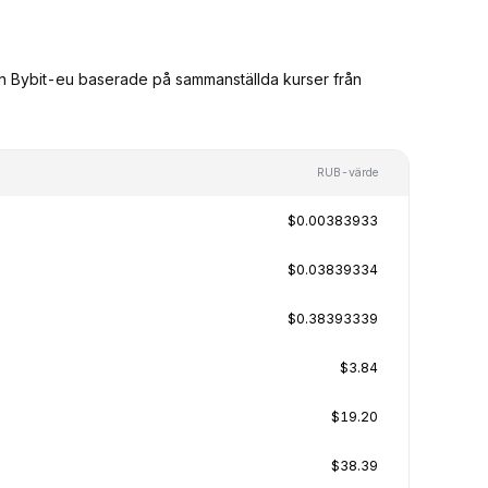
rån Bybit-eu baserade på sammanställda kurser från
RUB-värde
$0.00383933
$0.03839334
$0.38393339
$3.84
$19.20
$38.39