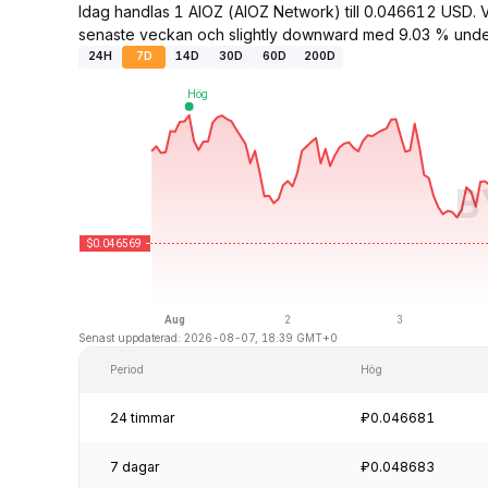
Idag handlas 1 AIOZ (AIOZ Network) till 0.046612 USD.
senaste veckan och slightly downward med 9.03 % unde
24H
7D
14D
30D
60D
200D
Senast uppdaterad: 2026-08-07, 18:39 GMT+0
Period
Hög
24 timmar
₽0.046681
7 dagar
₽0.048683