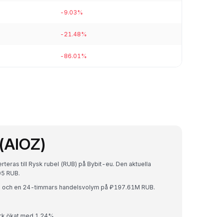
-9.03%
-21.48%
-86.01%
(AIOZ)
eras till Rysk rubel (RUB) på Bybit-eu. Den aktuella
05 RUB.
B och en 24-timmars handelsvolym på ₽197.61M RUB.
rk ökat med 1.24%.