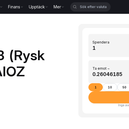
Finans
Upptäck
Mer
Spendera
B (Rysk
(AIOZ
Ta emot ~
1
10
50
Inga av