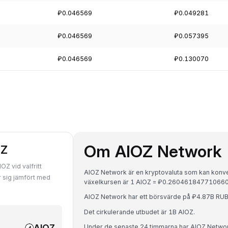
₽0.046569
₽0.049281
₽0.046569
₽0.057395
₽0.046569
₽0.130070
Om AIOZ Network 
OZ
Z vid valfritt
AIOZ Network är en kryptovaluta som kan konvert
r sig jämfört med
växelkursen är 1 AIOZ = ₽0.26046184771066
AIOZ Network har ett börsvärde på ₽4.87B RU
Det cirkulerande utbudet är 1B AIOZ.
AIOZ
Under de senaste 24 timmarna har AIOZ Netwo