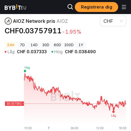
Registrera dig
Kryptopriser
AIOZ Network pris AIOZ
AIOZ Network pris
AIOZ
CHF
CHF0.03757911
-1.95%
24H
7D
14D
30D
60D
200D
1Y
Låg
CHF
0.037333
Hög
CHF
0.038490