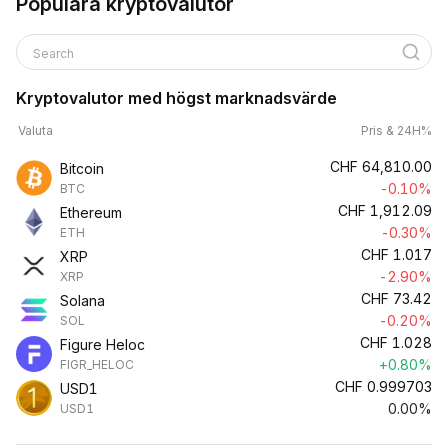
Populära kryptovalutor
Search
Kryptovalutor med högst marknadsvärde
Valuta
Pris & 24H%
CHF
64,810.00
Bitcoin
-0.10%
BTC
CHF
1,912.09
Ethereum
-0.30%
ETH
CHF
1.017
XRP
-2.90%
XRP
CHF
73.42
Solana
-0.20%
SOL
CHF
1.028
Figure Heloc
+0.80%
FIGR_HELOC
CHF
0.999703
USD1
0.00%
USD1