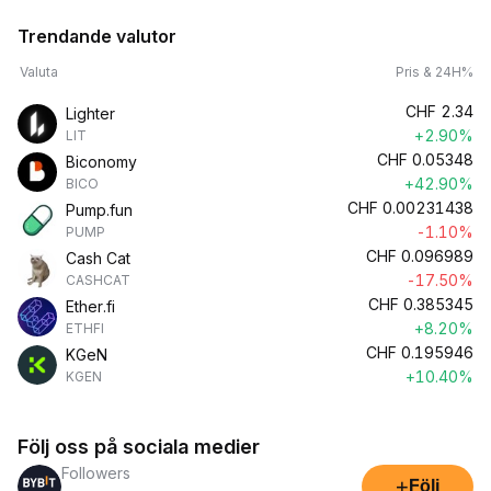
Trendande valutor
Valuta
Pris & 24H%
CHF
2.34
Lighter
+2.90%
LIT
CHF
0.05348
Biconomy
+42.90%
BICO
CHF
0.00231438
Pump.fun
-1.10%
PUMP
CHF
0.096989
Cash Cat
-17.50%
CASHCAT
CHF
0.385345
Ether.fi
+8.20%
ETHFI
CHF
0.195946
KGeN
+10.40%
KGEN
Följ oss på sociala medier
Followers
+
Följ