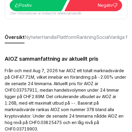
Positiv
Negativ
Obs! Informationen är endast för referensändamål.
Översikt
Nyheter
Handla
Plattform
Rankning
Social
Vanliga fr
AIOZ sammanfattning av aktuellt pris
Från och med Aug 7, 2026 har AIOZ ett totalt marknadsvärde
på CHF47.71M, vilket innebär en förändring på -2.00% under
de senaste 24 timmarna. Aktuellt pris för AIOZ är
CHF0.03757911, medan handelsvolymen under 24 timmar
ligger på CHF2.89M. Det cirkulerande utbudet av AIOZ är
1.26B, med ett maximalt utbud på --. Baserat på
marknadsvärde rankas AIOZ som nummer 378 bland alla
kryptovalutor. Under de senaste 24 timmarna nådde AIOZ en
hög nivå på CHF0.03825475 och en låg nivå på
CHF0.03719903.