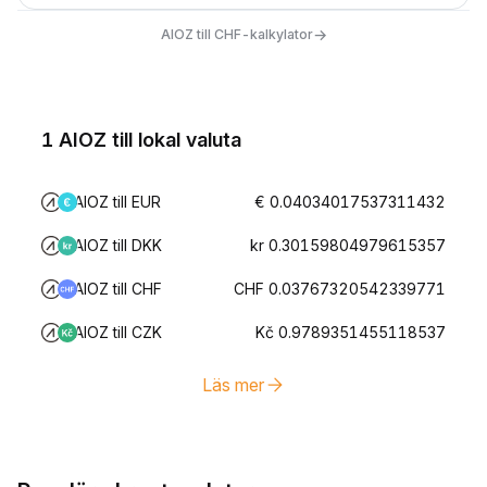
→
AIOZ till CHF-kalkylator
1 AIOZ till lokal valuta
AIOZ till EUR
€ 0.04034017537311432
AIOZ till DKK
kr 0.30159804979615357
AIOZ till CHF
CHF 0.03767320542339771
AIOZ till CZK
Kč 0.9789351455118537
Läs mer