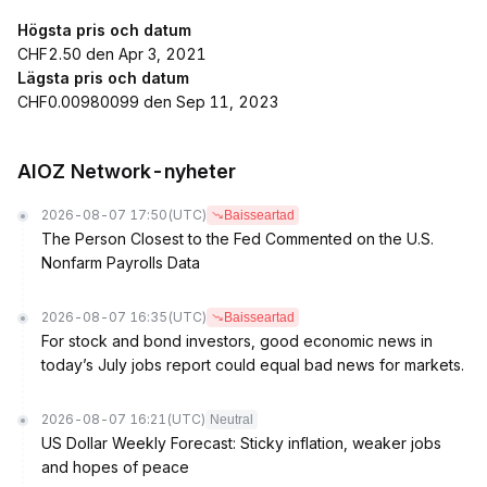
Högsta pris och datum
CHF2.50 den Apr 3, 2021
Lägsta pris och datum
CHF0.00980099 den Sep 11, 2023
AIOZ Network-nyheter
2026-08-07 17:50
(UTC)
Baisseartad
The Person Closest to the Fed Commented on the U.S.
Nonfarm Payrolls Data
2026-08-07 16:35
(UTC)
Baisseartad
For stock and bond investors, good economic news in
today’s July jobs report could equal bad news for markets.
2026-08-07 16:21
(UTC)
Neutral
US Dollar Weekly Forecast: Sticky inflation, weaker jobs
and hopes of peace