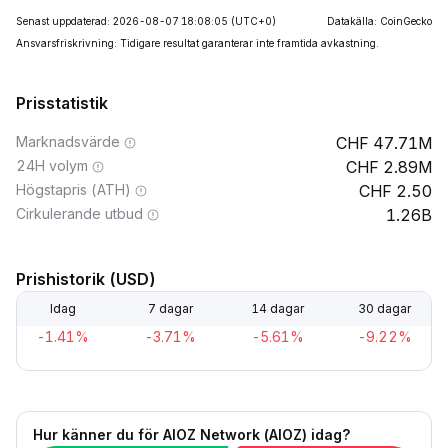
Senast uppdaterad: 2026-08-07 18:08:05
(UTC+0)
Datakälla: CoinGecko
Ansvarsfriskrivning: Tidigare resultat garanterar inte framtida avkastning.
Prisstatistik
Marknadsvärde
47.71M
24H volym
2.89M
Högstapris (ATH)
2.50
Cirkulerande utbud
1.26B
Prishistorik (USD)
Idag
7 dagar
14 dagar
30 dagar
-1.41%
-3.71%
-5.61%
-9.22%
Hur känner du för AIOZ Network (AIOZ) idag?