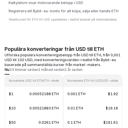
Kalkylatorn visar motsvarande belopp i USD
Registrera ett Bybit-eu-konto för att köpa, sälja eller handla ETH
Växelkursen för ETH till USD uppdateras i realtid baserat på marknadsdata.
Populära konverteringar från USD till ETH
Utforska populära konverteringsbelopp från USD till ETH, från 0,001
USD till 100 USD, med konverteringsvärden i realtid från Bybit-eu
baserade på sammanställda kurser från market-makers.
Nu
24 timmar sedan
1 månad sedan
1 år sedan
Konvertera USD till ETH
ETH-värde
Konvertera ETH till USD
USD-värde
$1
0.00052188 ETH
0.001 ETH
$1.92
$10
0.00521883 ETH
0.01 ETH
$19.16
$50
0.0261 ETH
0.1 ETH
$191.61