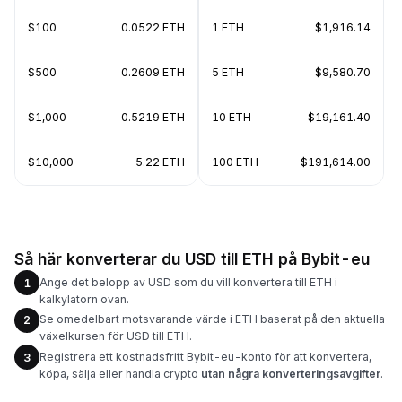
$100
0.0522 ETH
1 ETH
$1,916.14
$500
0.2609 ETH
5 ETH
$9,580.70
$1,000
0.5219 ETH
10 ETH
$19,161.40
$10,000
5.22 ETH
100 ETH
$191,614.00
Så här konverterar du USD till ETH på Bybit-eu
Ange det belopp av USD som du vill konvertera till ETH i
1
kalkylatorn ovan.
Se omedelbart motsvarande värde i ETH baserat på den aktuella
2
växelkursen för USD till ETH.
Registrera ett kostnadsfritt Bybit-eu-konto för att konvertera,
3
köpa, sälja eller handla crypto
utan några konverteringsavgifter
.