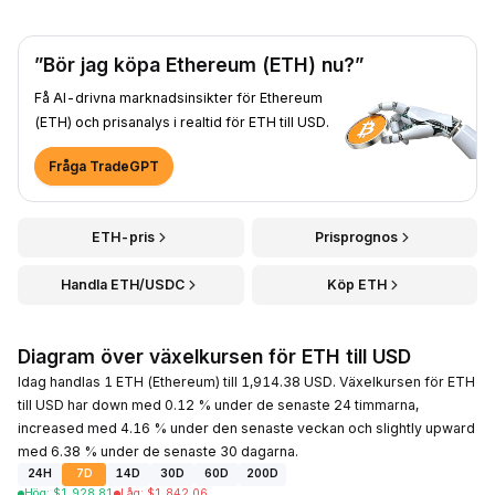
”Bör jag köpa Ethereum (ETH) nu?”
Få AI-drivna marknadsinsikter för Ethereum
(ETH) och prisanalys i realtid för ETH till USD.
Fråga TradeGPT
ETH-pris
Prisprognos
Handla ETH/USDC
Köp ETH
Diagram över växelkursen för ETH till USD
Idag handlas 1 ETH (Ethereum) till 1,914.38 USD. Växelkursen för ETH
till USD har down med 0.12 % under de senaste 24 timmarna,
increased med 4.16 % under den senaste veckan och slightly upward
med 6.38 % under de senaste 30 dagarna.
24H
7D
14D
30D
60D
200D
Hög
:
$
1,928.81
Låg
:
$
1,842.06