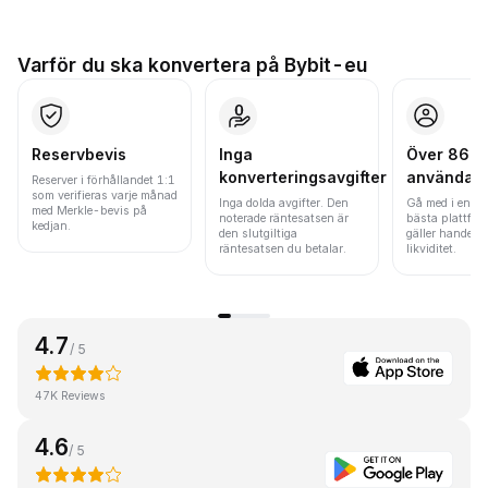
Varför du ska konvertera på Bybit-eu
Reservbevis
Inga
Över 86 mi
konverteringsavgifter
användar
Reserver i förhållandet 1:1
som verifieras varje månad
Inga dolda avgifter. Den
Gå med i en av
med Merkle-bevis på
noterade räntesatsen är
bästa plattfor
kedjan.
den slutgiltiga
gäller handels
räntesatsen du betalar.
likviditet.
4.7
/ 5
47K Reviews
4.6
/ 5