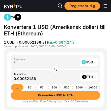
Registrera dig
Hem
USD to ETH
Konvertera 1 USD (Amerikansk dollar) till
ETH (Ethereum)
1 USD ≈ 0.00052188 ETH
▲
+0.08%
24h
Senast uppdaterad
：
2026/08/10 12:40
(
GMT+0
)
Spendera
USD
Ta emot ~
ETH
1
10
50
100
500
1000
10000
Konvertera USD to ETH
Inga avgifter · Över 350 krypton · Över 40 fiat-valutor