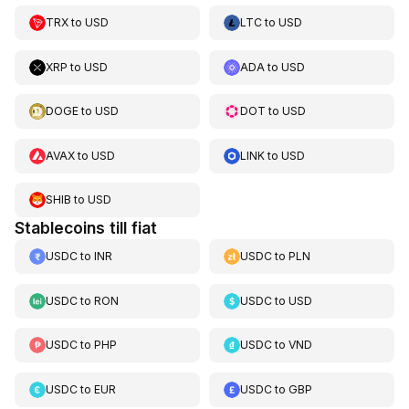
TRX
to
USD
LTC
to
USD
XRP
to
USD
ADA
to
USD
DOGE
to
USD
DOT
to
USD
AVAX
to
USD
LINK
to
USD
SHIB
to
USD
Stablecoins till fiat
USDC
to
INR
USDC
to
PLN
USDC
to
RON
USDC
to
USD
USDC
to
PHP
USDC
to
VND
USDC
to
EUR
USDC
to
GBP