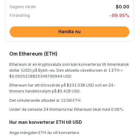
$0.00
Dagens värde
-99.95
%
Förändring
Handla nu
Om Ethereum (ETH)
Ethereum är en kryptovaluta som kan konverteras till Amerikansk
dollar (USD) på Bybit-eu. Den aktuella växelkursen är 1 ETH =
$0.0005218825346790944 USD.
Ethereum har ett börsvärde på $231.03B USD och en 24-
timmars handelsvolym på $5.41B USD.
Det cirkulerande utbudet är 121M ETH.
Under de senaste 24 timmarna har Ethereum ökat med 0.08%.
Hur man konverterar ETH till USD
Ange mängden ETH du vill konvertera