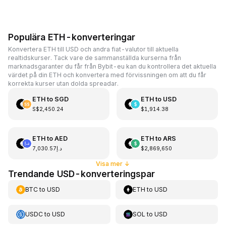
Populära ETH-konverteringar
Konvertera ETH till USD och andra fiat-valutor till aktuella
realtidskurser. Tack vare de sammanställda kurserna från
marknadsgaranter du får från Bybit-eu kan du kontrollera det aktuella
värdet på din ETH och konvertera med förvissningen om att du får
korrekta kurser utan dolda spreadar.
ETH
to
SGD
ETH
to
USD
S$2,450.24
$1,914.38
ETH
to
AED
ETH
to
ARS
د.إ7,030.57
$2,869,650
Visa mer
↓
Trendande USD-konverteringspar
BTC
to
USD
ETH
to
USD
USDC
to
USD
SOL
to
USD