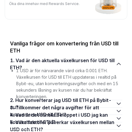
Öka dina innehav med Rewards Service.
Vanliga frågor om konvertering från USD till
ETH
1. Vad är den aktuella växelkursen för USD till
ETH?
1 USD är för närvarande värd cirka 0.001 ETH.
Växelkursen för USD till ETH uppdateras i realtid på
Bybit-eu, utan konverteringsavgifter och med en 15
sekunders låsning av kursen när du har bekräftat
konverteringen.
2. Hur konverterar jag USD till ETH på Bybit-
eu?
3. Tillkommer det några avgifter för att
konvertera USD till ETH?
4. Vad är det minsta beloppet i USD jag kan
konvertera till ETH?
5. Vilka faktorer påverkar växelkursen mellan
USD och ETH?