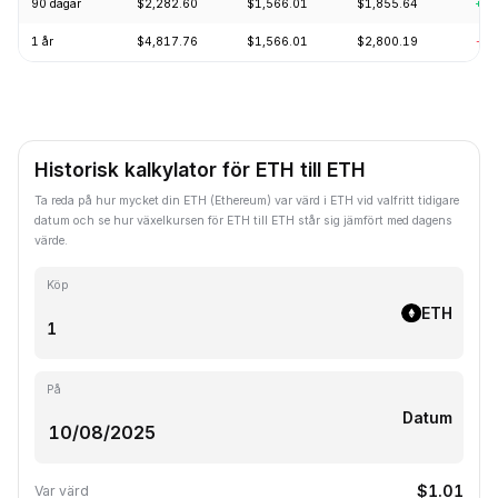
90 dagar
$2,282.60
$1,566.01
$1,855.64
+14
1 år
$4,817.76
$1,566.01
$2,800.19
-54
Historisk kalkylator för ETH till ETH
Ta reda på hur mycket din ETH (Ethereum) var värd i ETH vid valfritt tidigare
datum och se hur växelkursen för ETH till ETH står sig jämfört med dagens
värde.
Köp
ETH
På
Datum
$1.01
Var värd