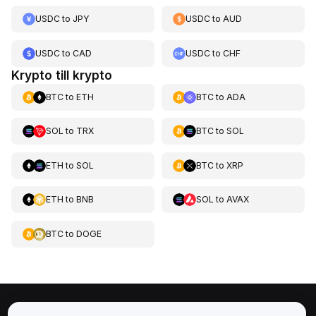
USDC
to
JPY
USDC
to
AUD
USDC
to
CAD
USDC
to
CHF
Krypto till krypto
BTC
to
ETH
BTC
to
ADA
SOL
to
TRX
BTC
to
SOL
ETH
to
SOL
BTC
to
XRP
ETH
to
BNB
SOL
to
AVAX
BTC
to
DOGE