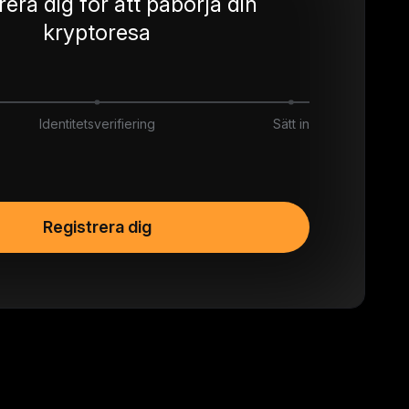
rera dig för att påbörja din
kryptoresa
Identitetsverifiering
Sätt in
itt konto (KYC) med Bybit EU
S
Visa
Registrera dig