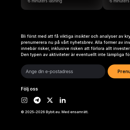
validerare
6 minuters läsning
6 minuters
·
·
Bli först med att få viktiga insikter och analyser av k
prenumerera nu på vårt nyhetsbrev.
Alla former av in
innebär risker, inklusive risken att förlora allt invester
Den typen av aktiviteter är eventuellt inte lämpliga för
Pren
Följ oss
© 2025–2026 Bybit.eu. Med ensamrätt.