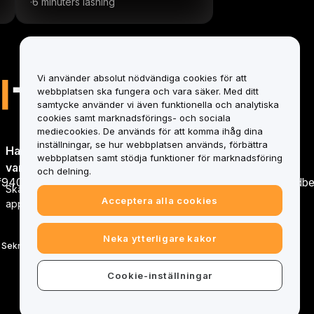
inställningar
6 minuters läsning
·
Vi använder absolut nödvändiga cookies för att
webbplatsen ska fungera och vara säker. Med ditt
samtycke använder vi även funktionella och analytiska
cookies samt marknadsförings- och sociala
mediecookies. De används för att komma ihåg dina
inställningar, se hur webbplatsen används, förbättra
Handla när du vill,
webbplatsen samt stödja funktioner för marknadsföring
var du vill!
och delning.
Skanna kod för att ladda ner
Acceptera alla cookies
app
Neka ytterligare kakor
|
|
Sekretesspolicy
Inställningscenter för cookies
Cookie-inställningar