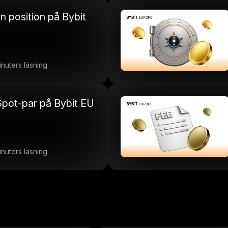
n position på Bybit
inuters läsning
u Spot-par på Bybit EU
inuters läsning