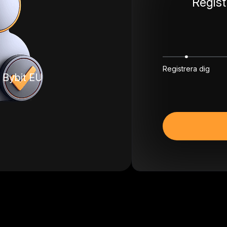
Regist
Registrera dig
os Bybit EU
Så verifierar du d