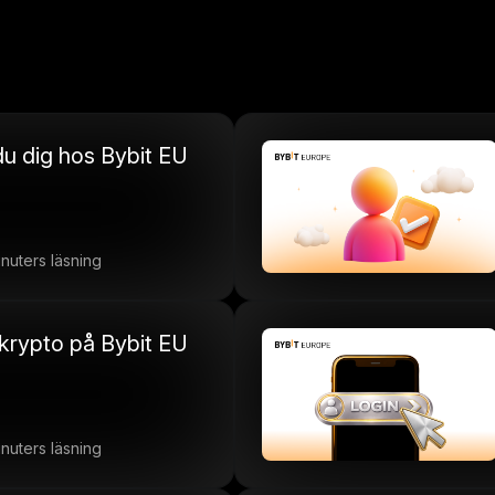
r du dig hos Bybit EU
inuters läsning
in krypto på Bybit EU
inuters läsning