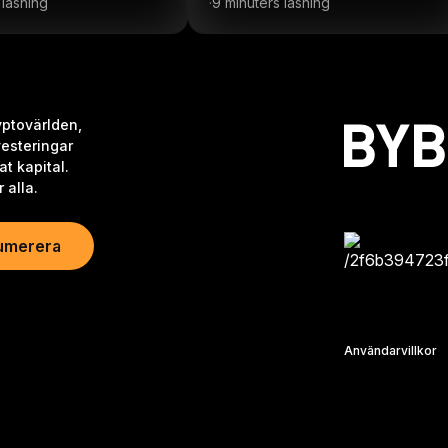
 läsning
9 minuters läsning
·
ryptovärlden,
vesteringar
at kapital.
 alla.
umerera
Användarvillkor