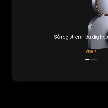
Så registrerar du dig h
Visa