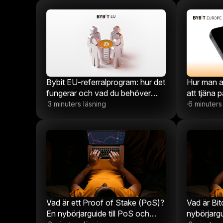
Bybit EU-referralprogram: hur det
Hur man a
fungerar och vad du behöver
att tjäna 
veta
EU
3 minuters läsning
6 minuters
·
·
Vad är ett Proof of Stake (PoS)?
Vad är Bi
En nybörjarguide till PoS och
nybörjargu