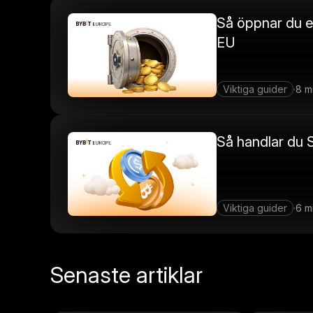
Så öppnar du e
EU
Viktiga guider
8 m
·
Så handlar d
Viktiga guider
6 m
·
Senaste artiklar