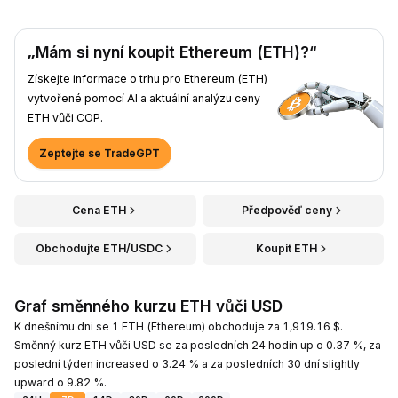
„Mám si nyní koupit Ethereum (ETH)?“
Získejte informace o trhu pro Ethereum (ETH)
vytvořené pomocí AI a aktuální analýzu ceny
ETH vůči COP.
Zeptejte se TradeGPT
Cena ETH
Předpověď ceny
Obchodujte ETH/USDC
Koupit ETH
Graf směnného kurzu ETH vůči USD
K dnešnímu dni se 1 ETH (Ethereum) obchoduje za 1,919.16 $.
Směnný kurz ETH vůči USD se za posledních 24 hodin up o 0.37 %, za
poslední týden increased o 3.24 % a za posledních 30 dní slightly
upward o 9.82 %.