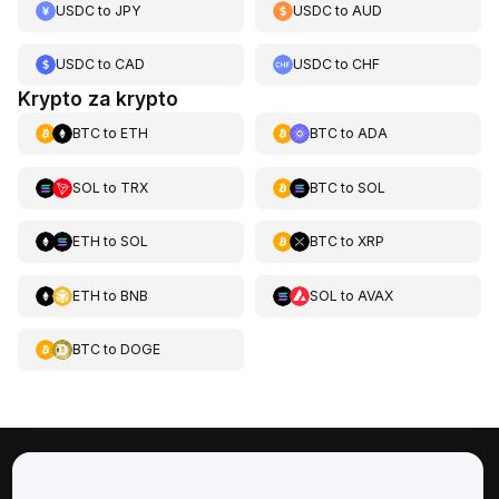
USDC
to
JPY
USDC
to
AUD
USDC
to
CAD
USDC
to
CHF
Krypto za krypto
BTC
to
ETH
BTC
to
ADA
SOL
to
TRX
BTC
to
SOL
ETH
to
SOL
BTC
to
XRP
ETH
to
BNB
SOL
to
AVAX
BTC
to
DOGE
Informace