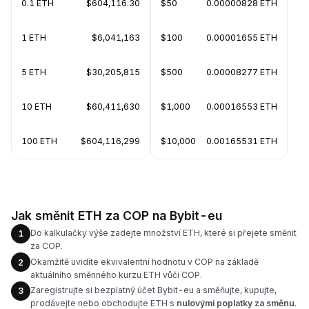
0.1 ETH
$604,116.30
$50
0.00000828 ETH
1 ETH
$6,041,163
$100
0.00001655 ETH
5 ETH
$30,205,815
$500
0.00008277 ETH
10 ETH
$60,411,630
$1,000
0.00016553 ETH
100 ETH
$604,116,299
$10,000
0.00165531 ETH
Jak směnit ETH za COP na Bybit-eu
Do kalkulačky výše zadejte množství ETH, které si přejete směnit
1
za COP.
Okamžitě uvidíte ekvivalentní hodnotu v COP na základě
2
aktuálního směnného kurzu ETH vůči COP.
Zaregistrujte si bezplatný účet Bybit-eu a směňujte, kupujte,
3
prodávejte nebo obchodujte ETH s
nulovými poplatky za směnu
.