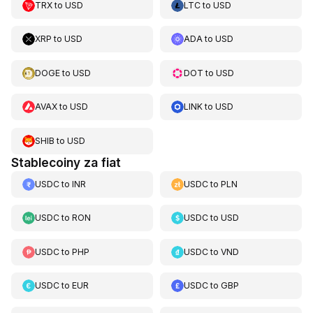
TRX
to
USD
LTC
to
USD
XRP
to
USD
ADA
to
USD
DOGE
to
USD
DOT
to
USD
AVAX
to
USD
LINK
to
USD
SHIB
to
USD
Stablecoiny za fiat
USDC
to
INR
USDC
to
PLN
USDC
to
RON
USDC
to
USD
USDC
to
PHP
USDC
to
VND
USDC
to
EUR
USDC
to
GBP