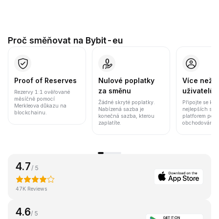
Proč směňovat na Bybit-eu
Proof of Reserves
Nulové poplatky
Více než 8
za směnu
uživatelů
Rezervy 1:1 ověřované
měsíčně pomocí
Žádné skryté poplatky.
Připojte se k j
Merkleova důkazu na
Nabízená sazba je
nejlepších sv
blockchainu.
konečná sazba, kterou
platforem pod
zaplatíte.
obchodování a 
4.7
/ 5
47K Reviews
4.6
/ 5