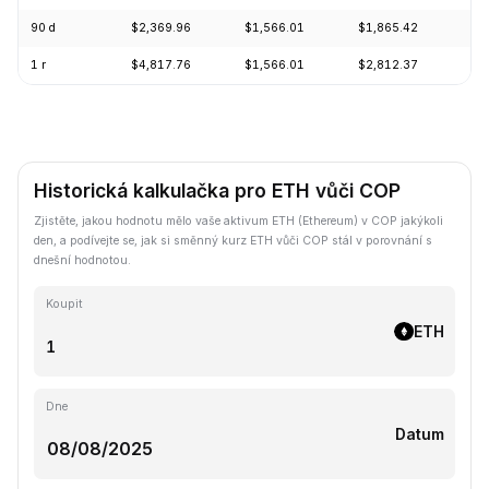
90 d
$2,369.96
$1,566.01
$1,865.42
+1
1 r
$4,817.76
$1,566.01
$2,812.37
-5
Historická kalkulačka pro ETH vůči COP
Zjistěte, jakou hodnotu mělo vaše aktivum ETH (Ethereum) v COP jakýkoli
den, a podívejte se, jak si směnný kurz ETH vůči COP stál v porovnání s
dnešní hodnotou.
Koupit
ETH
Dne
Datum