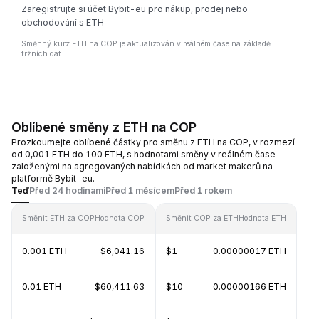
Zaregistrujte si účet Bybit-eu pro nákup, prodej nebo
obchodování s ETH
Směnný kurz ETH na COP je aktualizován v reálném čase na základě
tržních dat.
Oblíbené směny z ETH na COP
Prozkoumejte oblíbené částky pro směnu z ETH na COP, v rozmezí
od 0,001 ETH do 100 ETH, s hodnotami směny v reálném čase
založenými na agregovaných nabídkách od market makerů na
platformě Bybit-eu.
Teď
Před 24 hodinami
Před 1 měsícem
Před 1 rokem
Směnit ETH za COP
Hodnota COP
Směnit COP za ETH
Hodnota ETH
0.001 ETH
$6,041.16
$1
0.00000017 ETH
0.01 ETH
$60,411.63
$10
0.00000166 ETH