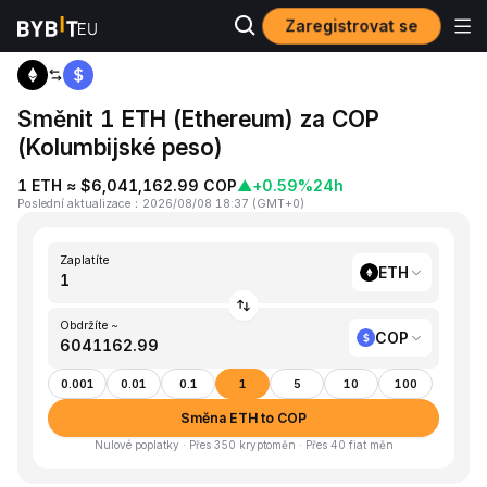
Zaregistrovat se
Domů
ETH to COP
Směnit 1 ETH (Ethereum) za COP
(Kolumbijské peso)
1 ETH ≈ $6,041,162.99 COP
▲
+0.59%
24h
Poslední aktualizace
：
2026/08/08 18:37
(
GMT+0
)
Zaplatíte
ETH
Obdržíte ~
COP
0.001
0.01
0.1
1
5
10
100
Směna ETH to COP
Nulové poplatky · Přes 350 kryptoměn · Přes 40 fiat měn