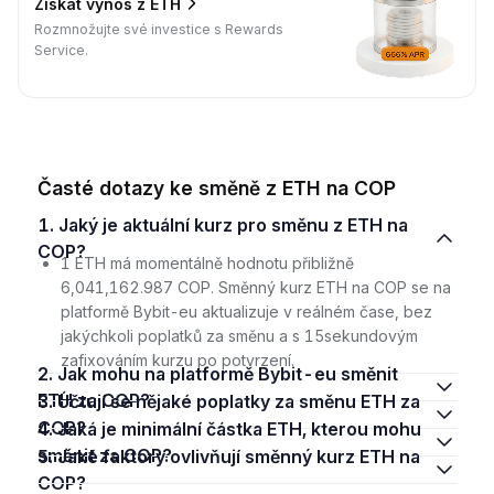
Získat výnos z ETH
Rozmnožujte své investice s Rewards
Service.
Časté dotazy ke směně z ETH na COP
1. Jaký je aktuální kurz pro směnu z ETH na
COP?
1 ETH má momentálně hodnotu přibližně
6,041,162.987 COP. Směnný kurz ETH na COP se na
platformě Bybit-eu aktualizuje v reálném čase, bez
jakýchkoli poplatků za směnu a s 15sekundovým
zafixováním kurzu po potvrzení.
2. Jak mohu na platformě Bybit-eu směnit
ETH za COP?
3. Účtují se nějaké poplatky za směnu ETH za
COP?
4. Jaká je minimální částka ETH, kterou mohu
směnit za COP?
5. Jaké faktory ovlivňují směnný kurz ETH na
COP?