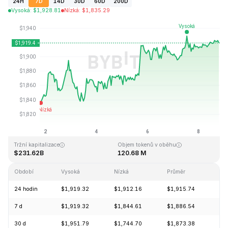
24H
7D
14D
30D
60D
200D
Vysoká
:
$
1,928.81
Nízká
:
$
1,835.29
Naposledy aktualizováno: 2026-08-08, 18:37 GMT+0
Historické maximum
Historické minimum
$4,946.05
$0.432979
Tržní kapitalizace
Objem tokenů v oběhu
$231.62B
120.68 M
Období
Vysoká
Nízká
Průměr
Zm
24 hodin
$1,919.32
$1,912.16
$1,915.74
+0
7 d
$1,919.32
$1,844.61
$1,886.54
+3
30 d
$1,951.79
$1,744.70
$1,873.38
+9