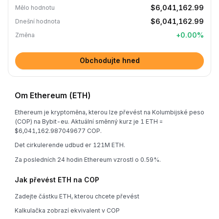
$6,041,162.99
Mělo hodnotu
$6,041,162.99
Dnešní hodnota
+
0.00
%
Změna
Obchodujte hned
Om Ethereum (ETH)
Ethereum je kryptoměna, kterou lze převést na Kolumbijské peso
(COP) na Bybit-eu. Aktuální směnný kurz je 1 ETH =
$6,041,162.987049677 COP.
Det cirkulerende udbud er 121M ETH.
Za posledních 24 hodin Ethereum vzrostl o 0.59%.
Jak převést ETH na COP
Zadejte částku ETH, kterou chcete převést
Kalkulačka zobrazí ekvivalent v COP