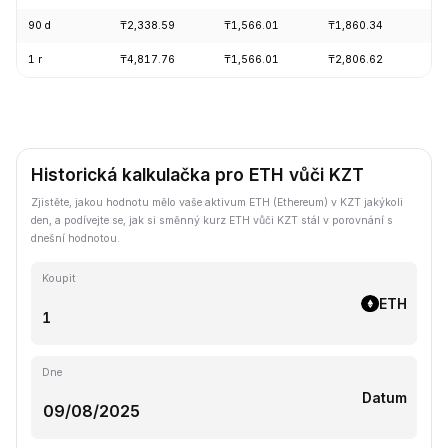
90 d
₸2,338.59
₸1,566.01
₸1,860.34
+1
1 r
₸4,817.76
₸1,566.01
₸2,806.62
-5
Historická kalkulačka pro ETH vůči KZT
Zjistěte, jakou hodnotu mělo vaše aktivum ETH (Ethereum) v KZT jakýkoli
den, a podívejte se, jak si směnný kurz ETH vůči KZT stál v porovnání s
dnešní hodnotou.
Koupit
ETH
Dne
Datum