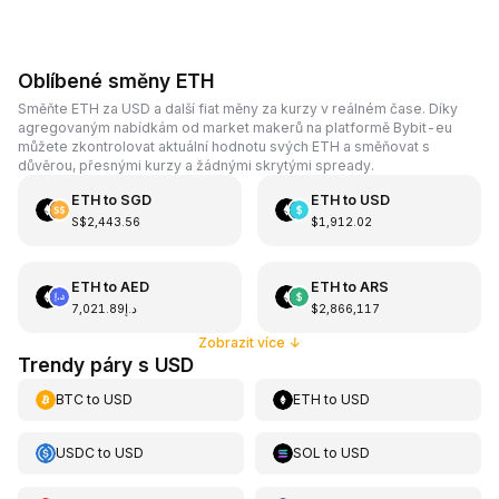
Oblíbené směny ETH
Směňte ETH za USD a další fiat měny za kurzy v reálném čase. Díky
agregovaným nabídkám od market makerů na platformě Bybit-eu
můžete zkontrolovat aktuální hodnotu svých ETH a směňovat s
důvěrou, přesnými kurzy a žádnými skrytými spready.
ETH
to
SGD
ETH
to
USD
S$2,443.56
$1,912.02
ETH
to
AED
ETH
to
ARS
د.إ7,021.89
$2,866,117
Zobrazit více
↓
Trendy páry s USD
BTC
to
USD
ETH
to
USD
USDC
to
USD
SOL
to
USD