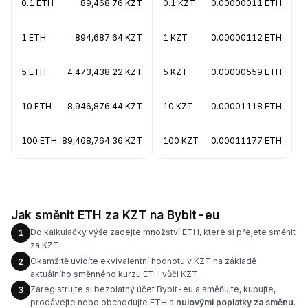
0.1 ETH
89,468.76 KZT
0.1 KZT
0.00000011 ETH
1 ETH
894,687.64 KZT
1 KZT
0.00000112 ETH
5 ETH
4,473,438.22 KZT
5 KZT
0.00000559 ETH
10 ETH
8,946,876.44 KZT
10 KZT
0.00001118 ETH
100 ETH
89,468,764.36 KZT
100 KZT
0.00011177 ETH
Jak směnit ETH za KZT na Bybit-eu
Do kalkulačky výše zadejte množství ETH, které si přejete směnit
1
za KZT.
Okamžitě uvidíte ekvivalentní hodnotu v KZT na základě
2
aktuálního směnného kurzu ETH vůči KZT.
Zaregistrujte si bezplatný účet Bybit-eu a směňujte, kupujte,
3
prodávejte nebo obchodujte ETH s
nulovými poplatky za směnu
.