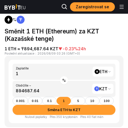
Zaregistrovat se
Domů
ETH to KZT
Směnit 1 ETH (Ethereum) za KZT
(Kazašské tenge)
1 ETH ≈ ₸894,687.64 KZT
▼
-0.23%
24h
Poslední aktualizace
：
2026/08/09 03:26
(
GMT+0
)
Zaplatíte
ETH
Obdržíte ~
KZT
0.001
0.01
0.1
1
5
10
100
Směna ETH to KZT
Nulové poplatky · Přes 350 kryptoměn · Přes 40 fiat měn