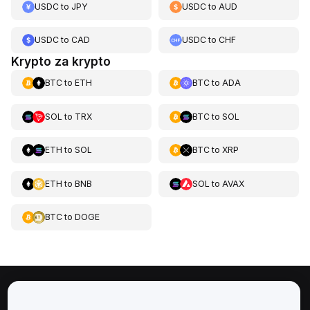
USDC
to
JPY
USDC
to
AUD
USDC
to
CAD
USDC
to
CHF
Krypto za krypto
BTC
to
ETH
BTC
to
ADA
SOL
to
TRX
BTC
to
SOL
ETH
to
SOL
BTC
to
XRP
ETH
to
BNB
SOL
to
AVAX
BTC
to
DOGE
Informace