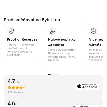
Proč směňovat na Bybit-eu
Proof of Reserves
Nulové poplatky
Více než 8
za směnu
uživatelů
Rezervy 1:1 ověřované
měsíčně pomocí
Žádné skryté poplatky.
Připojte se k j
Merkleova důkazu na
Nabízená sazba je
nejlepších sv
blockchainu.
konečná sazba, kterou
platforem pod
zaplatíte.
obchodování a 
4.7
/ 5
47K Reviews
4.6
/ 5