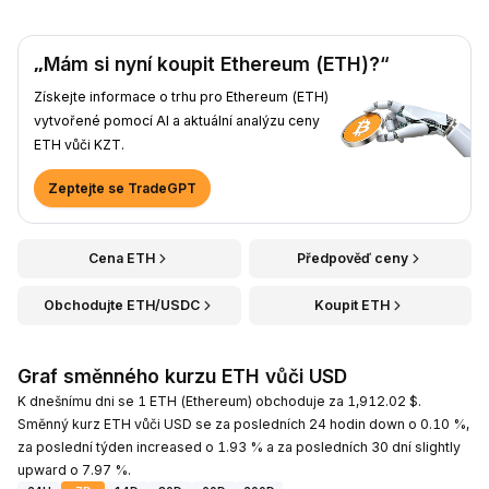
„Mám si nyní koupit Ethereum (ETH)?“
Získejte informace o trhu pro Ethereum (ETH)
vytvořené pomocí AI a aktuální analýzu ceny
ETH vůči KZT.
Zeptejte se TradeGPT
Cena ETH
Předpověď ceny
Obchodujte ETH/USDC
Koupit ETH
Graf směnného kurzu ETH vůči USD
K dnešnímu dni se 1 ETH (Ethereum) obchoduje za 1,912.02 $.
Směnný kurz ETH vůči USD se za posledních 24 hodin down o 0.10 %,
za poslední týden increased o 1.93 % a za posledních 30 dní slightly
upward o 7.97 %.