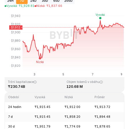
24H
7D
14D
30D
60D
200D
Vysoká
:
₸
1,928.81
Nízká
:
₸
1,837.66
Naposledy aktualizováno: 2026-08-09, 03:26 GMT+0
Historické maximum
Historické minimum
₸4,946.05
₸0.432979
Tržní kapitalizace
Objem tokenů v oběhu
₸230.74B
120.68 M
Období
Vysoká
Nízká
Průměr
Zm
24 hodin
₸1,915.45
₸1,912.00
₸1,913.72
-0
7 d
₸1,915.45
₸1,858.20
₸1,894.48
+1
30 d
₸1,951.79
₸1,774.09
₸1,878.65
+7