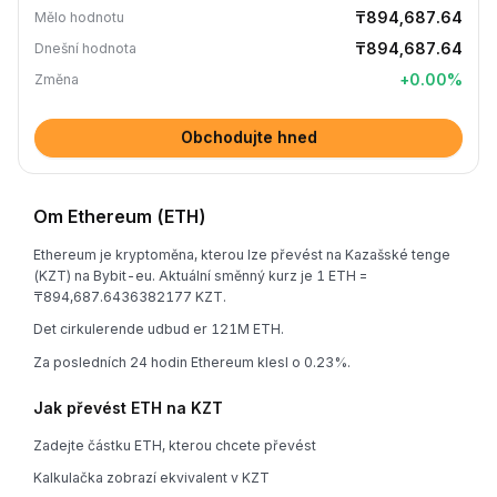
₸894,687.64
Mělo hodnotu
₸894,687.64
Dnešní hodnota
+
0.00
%
Změna
Obchodujte hned
Om Ethereum (ETH)
Ethereum je kryptoměna, kterou lze převést na Kazašské tenge
(KZT) na Bybit-eu. Aktuální směnný kurz je 1 ETH =
₸894,687.6436382177 KZT.
Det cirkulerende udbud er 121M ETH.
Za posledních 24 hodin Ethereum klesl o 0.23%.
Jak převést ETH na KZT
Zadejte částku ETH, kterou chcete převést
Kalkulačka zobrazí ekvivalent v KZT