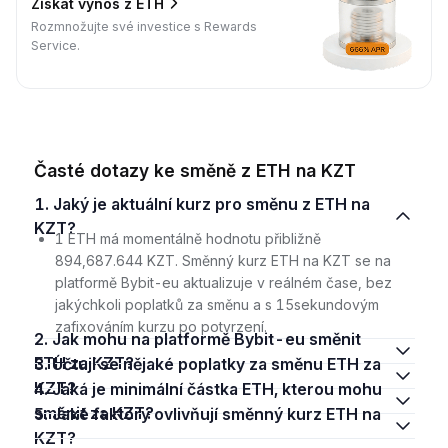
Získat výnos z ETH
Rozmnožujte své investice s Rewards
Service.
Časté dotazy ke směně z ETH na KZT
1. Jaký je aktuální kurz pro směnu z ETH na
KZT?
1 ETH má momentálně hodnotu přibližně
894,687.644 KZT. Směnný kurz ETH na KZT se na
platformě Bybit-eu aktualizuje v reálném čase, bez
jakýchkoli poplatků za směnu a s 15sekundovým
zafixováním kurzu po potvrzení.
2. Jak mohu na platformě Bybit-eu směnit
ETH za KZT?
3. Účtují se nějaké poplatky za směnu ETH za
KZT?
4. Jaká je minimální částka ETH, kterou mohu
směnit za KZT?
5. Jaké faktory ovlivňují směnný kurz ETH na
KZT?