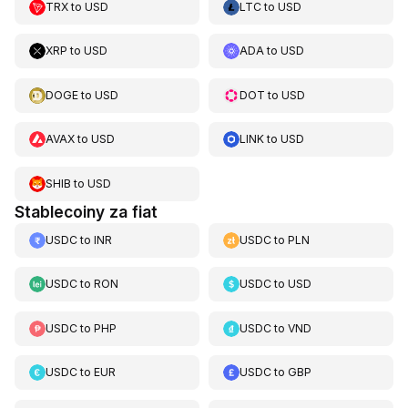
TRX
to
USD
LTC
to
USD
XRP
to
USD
ADA
to
USD
DOGE
to
USD
DOT
to
USD
AVAX
to
USD
LINK
to
USD
SHIB
to
USD
Stablecoiny za fiat
USDC
to
INR
USDC
to
PLN
USDC
to
RON
USDC
to
USD
USDC
to
PHP
USDC
to
VND
USDC
to
EUR
USDC
to
GBP