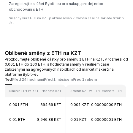
Zaregistrujte si účet Bybit-eu pro nákup, prodej nebo
obchodování s ETH
Směnný kurz ETH na KZT je aktualizován v reálném čase na základě tržních
dat.
Oblíbené směny z ETH na KZT
Prozkoumejte oblíbené částky pro směnu z ETH na KZT, v rozmezí od
0,001 ETH do 100 ETH, s hodnotami směny v reálném čase
založenými na agregovaných nabídkách od market makerů na
platformě Bybit-eu.
Teď
Před 24 hodinami
Před 1 měsícem
Před 1 rokem
Směnit ETH za KZT
Hodnota KZT
Směnit KZT za ETH
Hodnota ETH
0.001 ETH
894.69 KZT
0.001 KZT
0.00000000 ETH
0.01 ETH
8,946.88 KZT
0.01 KZT
0.00000001 ETH