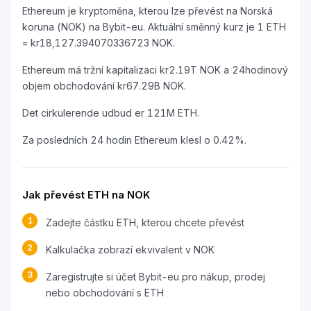
Ethereum je kryptoměna, kterou lze převést na Norská
koruna (NOK) na Bybit-eu. Aktuální směnný kurz je 1 ETH
= kr18,127.394070336723 NOK.
Ethereum má tržní kapitalizaci kr2.19T NOK a 24hodinový
objem obchodování kr67.29B NOK.
Det cirkulerende udbud er 121M ETH.
Za posledních 24 hodin Ethereum klesl o 0.42%.
Jak převést ETH na NOK
1
Zadejte částku ETH, kterou chcete převést
2
Kalkulačka zobrazí ekvivalent v NOK
3
Zaregistrujte si účet Bybit-eu pro nákup, prodej
nebo obchodování s ETH