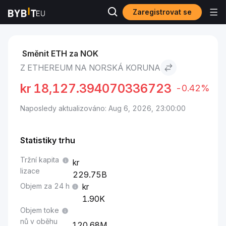
Zaregistrovat se
Trhy
Cena Ethereum ETH
Ethereum to Norská koruna
Směnit ETH za NOK
Z ETHEREUM NA NORSKÁ KORUNA
kr
18,127.394070336723
-0.42%
Naposledy aktualizováno: Aug 6, 2026, 23:00:00
Statistiky trhu
Tržní kapita
lizace
229.75B
Objem za 24 h
1.90K
Objem toke
nů v oběhu
120.68M