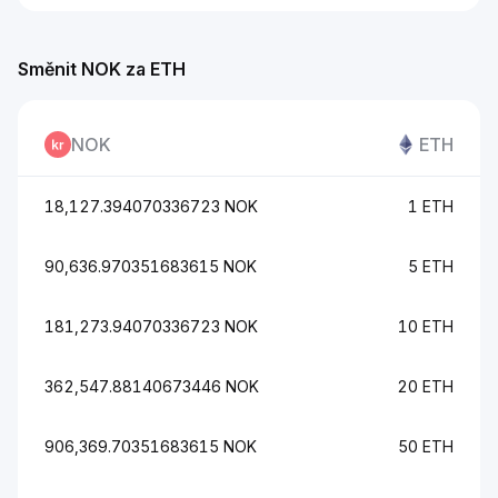
Směnit NOK za ETH
NOK
ETH
18,127.394070336723 NOK
1 ETH
90,636.970351683615 NOK
5 ETH
181,273.94070336723 NOK
10 ETH
362,547.88140673446 NOK
20 ETH
906,369.70351683615 NOK
50 ETH