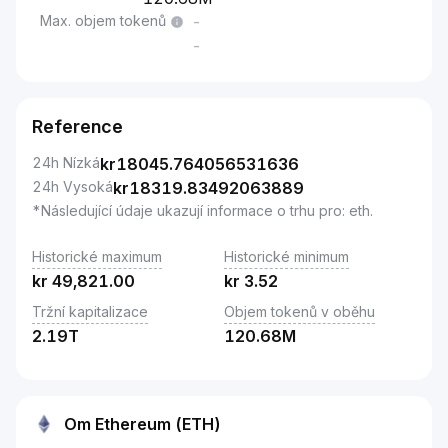
Max. objem tokenů
-
-
Reference
24h Nízká
kr
18045.764056531636
24h Vysoká
kr
18319.83492063889
*Následující údaje ukazují informace o trhu pro: eth.
Historické maximum
Historické minimum
kr
49,821.00
kr
3.52
Tržní kapitalizace
Objem tokenů v oběhu
2.19T
120.68M
Om Ethereum (ETH)