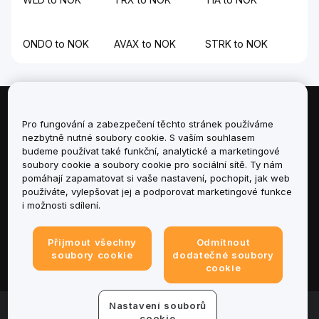
ONDO to NOK
AVAX to NOK
STRK to NOK
Informace
Pro fungování a zabezpečení těchto stránek používáme
nezbytně nutné soubory cookie. S vaším souhlasem
budeme používat také funkční, analytické a marketingové
Služby
soubory cookie a soubory cookie pro sociální sítě. Ty nám
pomáhají zapamatovat si vaše nastavení, pochopit, jak web
podpora
používáte, vylepšovat jej a podporovat marketingové funkce
i možnosti sdílení.
Produkty
Přijmout všechny
Odmítnout
Právní informace
soubory cookie
dodatečné soubory
cookie
Nastavení souborů
© 2025-2026 Bybit.eu. All rights reserved.
cookie