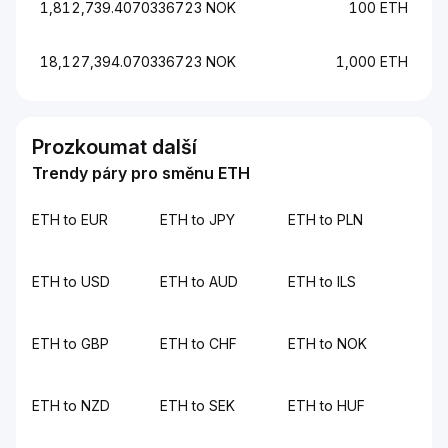
1,812,739.4070336723 NOK
100 ETH
18,127,394.070336723 NOK
1,000 ETH
Prozkoumat další
Trendy páry pro směnu ETH
ETH to EUR
ETH to JPY
ETH to PLN
ETH to USD
ETH to AUD
ETH to ILS
ETH to GBP
ETH to CHF
ETH to NOK
ETH to NZD
ETH to SEK
ETH to HUF