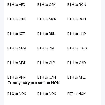
ETH to AED
ETH to CZK
ETH to RON
ETH to DKK
ETH to MXN
ETH to BGN
ETH to KZT
ETH to BRL
ETH to HKD
ETH to MYR
ETH to INR
ETH to TWD
ETH to MDL
ETH to CLP
ETH to CAD
ETH to PHP
ETH to UAH
ETH to MKD
Trendy páry pro směnu NOK
BTC to NOK
ETH to NOK
FET to NOK