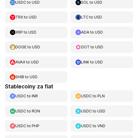
USDC
to
USD
SOL
to
USD
TRX
to
USD
LTC
to
USD
XRP
to
USD
ADA
to
USD
DOGE
to
USD
DOT
to
USD
AVAX
to
USD
LINK
to
USD
SHIB
to
USD
Stablecoiny za fiat
USDC
to
INR
USDC
to
PLN
USDC
to
RON
USDC
to
USD
USDC
to
PHP
USDC
to
VND