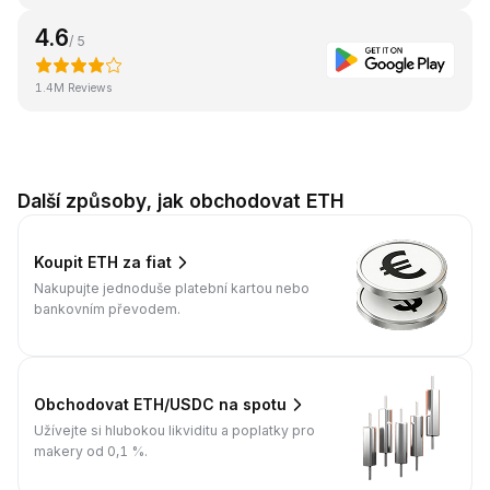
4.6
/ 5
1.4M Reviews
Další způsoby, jak obchodovat ETH
Koupit ETH za fiat
Nakupujte jednoduše platební kartou nebo
bankovním převodem.
Obchodovat ETH/USDC na spotu
Užívejte si hlubokou likviditu a poplatky pro
makery od 0,1 %.