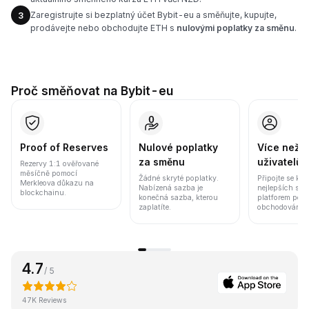
Zaregistrujte si bezplatný účet Bybit-eu a směňujte, kupujte,
3
prodávejte nebo obchodujte ETH s
nulovými poplatky za směnu
.
Proč směňovat na Bybit-eu
Proof of Reserves
Nulové poplatky
Více než 8
za směnu
uživatelů
Rezervy 1:1 ověřované
měsíčně pomocí
Žádné skryté poplatky.
Připojte se k j
Merkleova důkazu na
Nabízená sazba je
nejlepších sv
blockchainu.
konečná sazba, kterou
platforem pod
zaplatíte.
obchodování a 
4.7
/ 5
47K Reviews