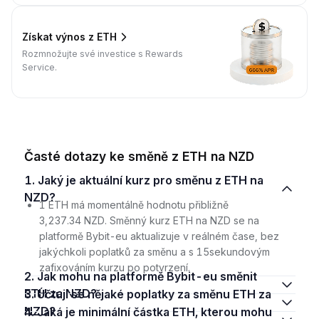
Získat výnos z ETH
Rozmnožujte své investice s Rewards
Service.
Časté dotazy ke směně z ETH na NZD
1. Jaký je aktuální kurz pro směnu z ETH na
NZD?
1 ETH má momentálně hodnotu přibližně
3,237.34 NZD. Směnný kurz ETH na NZD se na
platformě Bybit-eu aktualizuje v reálném čase, bez
jakýchkoli poplatků za směnu a s 15sekundovým
zafixováním kurzu po potvrzení.
2. Jak mohu na platformě Bybit-eu směnit
ETH za NZD?
3. Účtují se nějaké poplatky za směnu ETH za
NZD?
4. Jaká je minimální částka ETH, kterou mohu