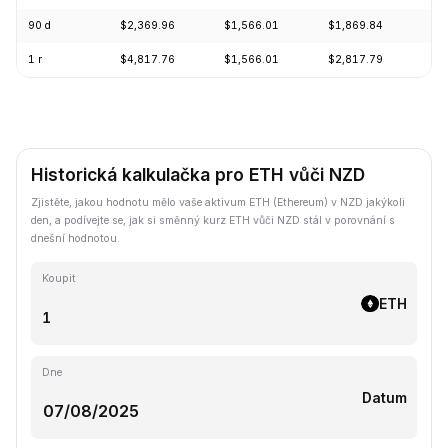
90 d
$2,369.96
$1,566.01
$1,869.84
+1
1 r
$4,817.76
$1,566.01
$2,817.79
-5
Historická kalkulačka pro ETH vůči NZD
Zjistěte, jakou hodnotu mělo vaše aktivum ETH (Ethereum) v NZD jakýkoli
den, a podívejte se, jak si směnný kurz ETH vůči NZD stál v porovnání s
dnešní hodnotou.
Koupit
ETH
Dne
Datum