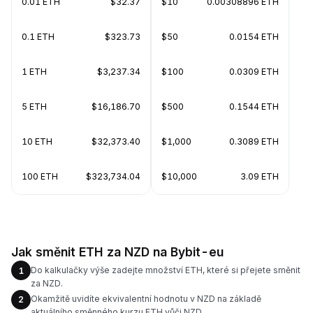
0.01 ETH
$32.37
$10
0.00308896 ETH
0.1 ETH
$323.73
$50
0.0154 ETH
1 ETH
$3,237.34
$100
0.0309 ETH
5 ETH
$16,186.70
$500
0.1544 ETH
10 ETH
$32,373.40
$1,000
0.3089 ETH
100 ETH
$323,734.04
$10,000
3.09 ETH
Jak směnit ETH za NZD na Bybit-eu
Do kalkulačky výše zadejte množství ETH, které si přejete směnit
1
za NZD.
Okamžitě uvidíte ekvivalentní hodnotu v NZD na základě
2
aktuálního směnného kurzu ETH vůči NZD.