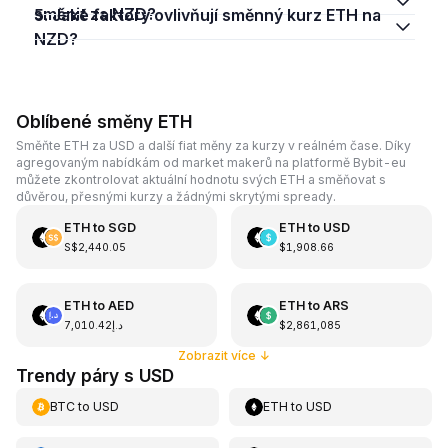
směnit za NZD?
5. Jaké faktory ovlivňují směnný kurz ETH na
NZD?
Oblíbené směny ETH
Směňte ETH za USD a další fiat měny za kurzy v reálném čase. Díky
agregovaným nabídkám od market makerů na platformě Bybit-eu
můžete zkontrolovat aktuální hodnotu svých ETH a směňovat s
důvěrou, přesnými kurzy a žádnými skrytými spready.
ETH
to
SGD
ETH
to
USD
S$2,440.05
$1,908.66
ETH
to
AED
ETH
to
ARS
د.إ7,010.42
$2,861,085
Zobrazit více
↓
Trendy páry s USD
BTC
to
USD
ETH
to
USD