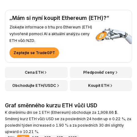
„Mám si nyní koupit Ethereum (ETH)?“
Získejte informace o trhu pro Ethereum (ETH)
vytvořené pomocí AI a aktuální analýzu ceny
ETH vůči NZD.
Zeptejte se TradeGPT
Cena ETH
Předpověď ceny
Obchodujte ETH/USDC
Koupit ETH
Graf směnného kurzu ETH vůči USD
K dnešnímu dni se 1 ETH (Ethereum) obchoduje za 1,908.66 $.
Směnný kurz ETH vůči USD se za posledních 24 hodin up o 0.22 %, za
poslední týden increased o 1.90 % a za posledních 30 dní slightly
upward o 10.21 %.