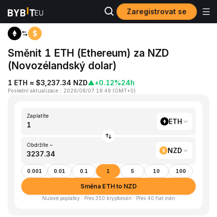
Zaregistrovat se
Domů
ETH to NZD
Směnit 1 ETH (Ethereum) za NZD
(Novozélandský dolar)
1 ETH ≈ $3,237.34 NZD
▲
+0.12%
24h
Poslední aktualizace
：
2026/08/07 18:49
(
GMT+0
)
Zaplatíte
ETH
Obdržíte ~
NZD
0.001
0.01
0.1
1
5
10
100
Směna ETH to NZD
Nulové poplatky · Přes 350 kryptoměn · Přes 40 fiat měn