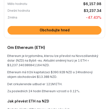
$6,157.98
Mělo hodnotu
$3,237.34
Dnešní hodnota
-47.43
%
Změna
Obchodujte hned
Om Ethereum (ETH)
Ethereum je kryptoměna, kterou lze převést na Novozélandský
dolar (NZD) na Bybit-eu. Aktuální směnný kurz je 1 ETH =
$3,237.340386841164 NZD.
Ethereum má tržní kapitalizaci $390.92B NZD a 24hodinový
objem obchodování $13.38B NZD.
Det cirkulerende udbud er 121M ETH.
Za posledních 24 hodin Ethereum vzrostl o 0.12%.
Jak převést ETH na NZD