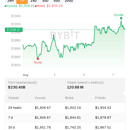
24H
7D
14D
30D
60D
200D
Vysoká
:
$
1,928.81
Nízká
:
$
1,835.29
Naposledy aktualizováno: 2026-08-07, 18:49 GMT+0
Historické maximum
Historické minimum
$4,946.05
$0.432979
Tržní kapitalizace
Objem tokenů v oběhu
$230.40B
120.68 M
Období
Vysoká
Nízká
Průměr
Zm
24 hodin
$1,906.67
$1,902.16
$1,904.42
+0
7 d
$1,906.67
$1,844.61
$1,878.87
+1
30 d
$1,951.79
$1,742.25
$1,867.51
+1