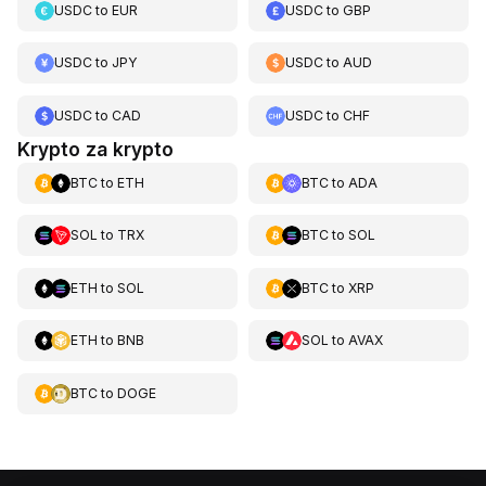
USDC
to
EUR
USDC
to
GBP
USDC
to
JPY
USDC
to
AUD
USDC
to
CAD
USDC
to
CHF
Krypto za krypto
BTC
to
ETH
BTC
to
ADA
SOL
to
TRX
BTC
to
SOL
ETH
to
SOL
BTC
to
XRP
ETH
to
BNB
SOL
to
AVAX
BTC
to
DOGE