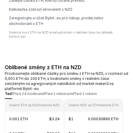
Zadejte částku ETH, kterou chcete převést
Kalkulačka zobrazí ekvivalent v NZD
Zaregistrujte si účet Bybit-eu pro nákup, prodej nebo
obchodování s ETH
Směnný kurz ETH na NZD je aktualizován v reálném čase na základě
tržních dat.
Oblíbené směny z ETH na NZD
Prozkoumejte oblíbené částky pro směnu z ETH na NZD, v rozmezí od
0,001 ETH do 100 ETH, s hodnotami směny v reálném čase
založenými na agregovaných nabídkách od market makerů na
platformě Bybit-eu.
Teď
Před 24 hodinami
Před 1 měsícem
Před 1 rokem
Směnit ETH za NZD
Hodnota NZD
Směnit NZD za ETH
Hodnota ETH
0.001 ETH
$3.24
$1
0.00030890 ETH