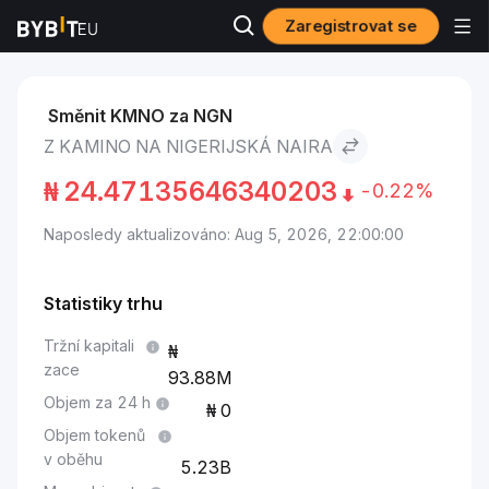
Zaregistrovat se
Trhy
Cena Kamino KMNO
Kamino to Nigerijská naira
Směnit KMNO za NGN
Z KAMINO NA NIGERIJSKÁ NAIRA
₦
24.47135646340203
-0.22%
Naposledy aktualizováno: Aug 5, 2026, 22:00:00
Statistiky trhu
Tržní kapitali
zace
93.88M
Objem za 24 h
0
Objem tokenů
v oběhu
5.23B