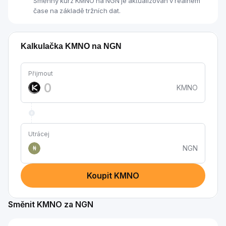
Směnný kurz KMNO na NGN je aktualizován v reálném
čase na základě tržních dat.
Kalkulačka KMNO na NGN
Přijmout
KMNO
Utrácej
NGN
₦
Koupit KMNO
Směnit KMNO za NGN