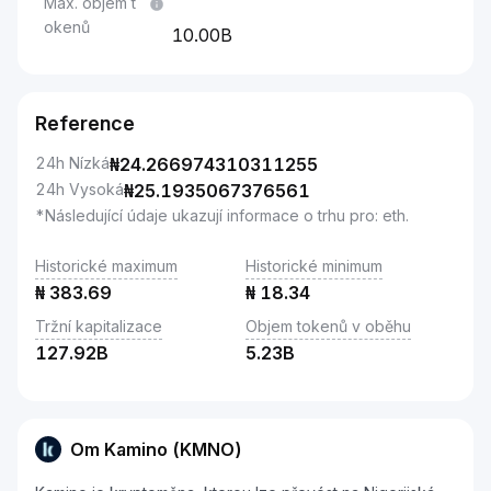
Max. objem t
okenů
10.00B
Reference
24h Nízká
₦
24.266974310311255
24h Vysoká
₦
25.1935067376561
*Následující údaje ukazují informace o trhu pro: eth.
Historické maximum
Historické minimum
₦
383.69
₦
18.34
Tržní kapitalizace
Objem tokenů v oběhu
127.92B
5.23B
Om Kamino (KMNO)