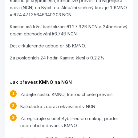
Kamino je kryptoměna, kterou lze převést na Nigerijská
naira (NGN) na Bybit-eu. Aktuální směnný kurz je 1 KMNO
= ₦24.47135646340203 NGN.
Kamino má tržní kapitalizaci ₦127.92B NGN a 24hodinový
objem obchodování ₦3.74B NGN.
Det cirkulerende udbud er 5B KMNO.
Za posledních 24 hodin Kamino klesl o 0.22%.
Jak převést KMNO na NGN
1
Zadejte částku KMNO, kterou chcete převést
2
Kalkulačka zobrazí ekvivalent v NGN
3
Zaregistrujte si účet Bybit-eu pro nákup, prodej
nebo obchodování s KMNO