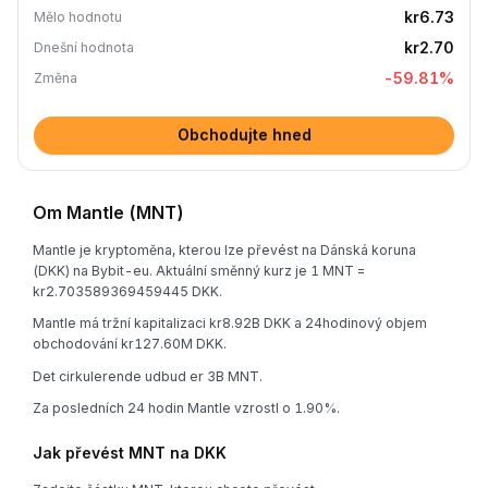
kr6.73
Mělo hodnotu
kr2.70
Dnešní hodnota
-59.81
%
Změna
Obchodujte hned
Om Mantle (MNT)
Mantle je kryptoměna, kterou lze převést na Dánská koruna
(DKK) na Bybit-eu. Aktuální směnný kurz je 1 MNT =
kr2.703589369459445 DKK.
Mantle má tržní kapitalizaci kr8.92B DKK a 24hodinový objem
obchodování kr127.60M DKK.
Det cirkulerende udbud er 3B MNT.
Za posledních 24 hodin Mantle vzrostl o 1.90%.
Jak převést MNT na DKK