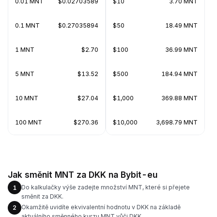
0.01 MNT
$0.02703589
$10
3.70 MNT
0.1 MNT
$0.27035894
$50
18.49 MNT
1 MNT
$2.70
$100
36.99 MNT
5 MNT
$13.52
$500
184.94 MNT
10 MNT
$27.04
$1,000
369.88 MNT
100 MNT
$270.36
$10,000
3,698.79 MNT
Jak směnit MNT za DKK na Bybit-eu
Do kalkulačky výše zadejte množství MNT, které si přejete
1
směnit za DKK.
Okamžitě uvidíte ekvivalentní hodnotu v DKK na základě
2
aktuálního směnného kurzu MNT vůči DKK.