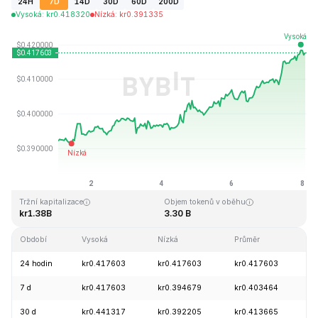
24H
7D
14D
30D
60D
200D
Vysoká
:
kr
0.418320
Nízká
:
kr
0.391335
Naposledy aktualizováno: 2026-08-08, 01:34 GMT+0
Historické maximum
Historické minimum
kr2.86
kr0.307978
Tržní kapitalizace
Objem tokenů v oběhu
kr1.38B
3.30 B
Období
Vysoká
Nízká
Průměr
Z
24 hodin
kr0.417603
kr0.417603
kr0.417603
+
7 d
kr0.417603
kr0.394679
kr0.403464
+
30 d
kr0.441317
kr0.392205
kr0.413665
-