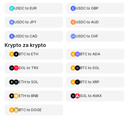
USDC
to
EUR
USDC
to
GBP
USDC
to
JPY
USDC
to
AUD
USDC
to
CAD
USDC
to
CHF
Krypto za krypto
BTC
to
ETH
BTC
to
ADA
SOL
to
TRX
BTC
to
SOL
ETH
to
SOL
BTC
to
XRP
ETH
to
BNB
SOL
to
AVAX
BTC
to
DOGE