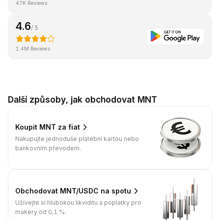
47K Reviews
4.6
/ 5
1.4M Reviews
Další způsoby, jak obchodovat MNT
Koupit MNT za fiat
Nakupujte jednoduše platební kartou nebo
bankovním převodem.
Obchodovat MNT/USDC na spotu
Užívejte si hlubokou likviditu a poplatky pro
makery od 0,1 %.