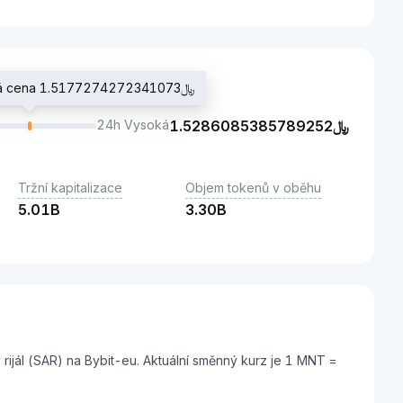
Poslední obchodovaná cena ﷼1.5177274272341073
24h Vysoká
1.5286085385789252
﷼
Tržní kapitalizace
Objem tokenů v oběhu
5.01B
3.30B
rijál (SAR) na Bybit-eu. Aktuální směnný kurz je 1 MNT =