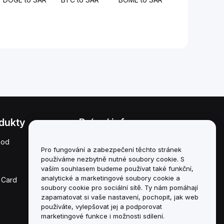
dukty
Právní informace
hod
Zásady střetu zájmů
Pro fungování a zabezpečení těchto stránek
používáme nezbytně nutné soubory cookie. S
Souhrn zásad úschovy a
správy
vaším souhlasem budeme používat také funkční,
analytické a marketingové soubory cookie a
 Card
Informace o ESG
soubory cookie pro sociální sítě. Ty nám pomáhají
zapamatovat si vaše nastavení, pochopit, jak web
Crypto-Asset White
používáte, vylepšovat jej a podporovat
Papers
marketingové funkce i možnosti sdílení.