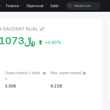
Finance
Objevovat
Další
A SAÚDSKÝ RIJÁL
1073
﷼
+0.90%
Objem tokenů v oběh
Max. objem tokenů
u
3.30B
6.22B