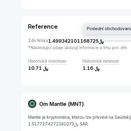
Reference
24h Nízká
1.499342101168725
﷼
*Následující údaje ukazují informace o trhu pro: eth.
Historické maximum
Historické minimum
10.71
﷼
1.16
﷼
Om Mantle (MNT)
Mantle je kryptoměna, kterou lze převést na Saúdský 
﷼1.5177274272341073 SAR.