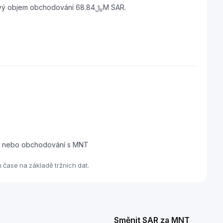
Mantle má tržní kapitalizaci ﷼5.01B SAR a 24hodinový objem obchodování ﷼68.84M SAR.
dej nebo obchodování s MNT
čase na základě tržních dat.
Směnit SAR za MNT