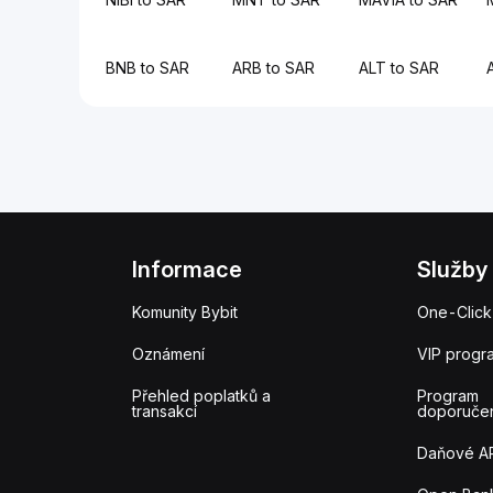
BNB to SAR
ARB to SAR
ALT to SAR
Informace
Služby
Komunity Bybit
One-Click
Oznámení
VIP progr
Přehled poplatků a
Program
transakcí
doporuče
Daňové A