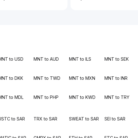
MNT to USD
MNT to AUD
MNT to ILS
MNT to SEK
MNT to DKK
MNT to TWD
MNT to MXN
MNT to INR
MNT to MDL
MNT to PHP
MNT to KWD
MNT to TRY
USTC to SAR
TRX to SAR
SWEAT to SAR
SEI to SAR
MATIC to SAR
GMRX to SAR
ETH to SAR
ETC to SAR