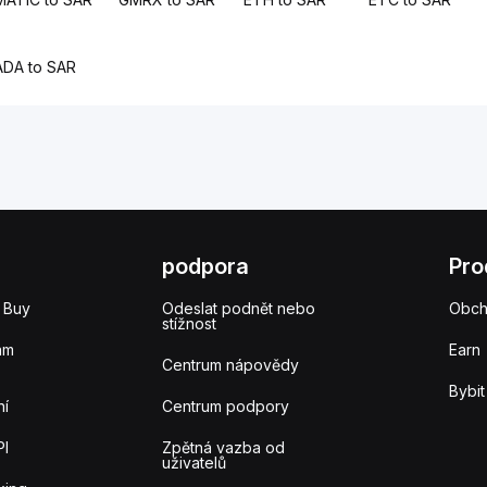
ADA to SAR
podpora
Pro
 Buy
Odeslat podnět nebo
Obc
stížnost
am
Earn
Centrum nápovědy
Bybit
ní
Centrum podpory
PI
Zpětná vazba od
uživatelů