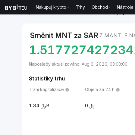
Nakupuj krypto
Trhy
Obchod
Nástroje
Trhy
Cena Mantle MNT
Mantle to Saúdský rijál
Směnit MNT za SAR
Z MANTLE N
1.517727427234
Naposledy aktualizováno: Aug 6, 2026, 03:00:00
Statistiky trhu
Tržní kapitalizace
Objem za 24 h
1.34B
0