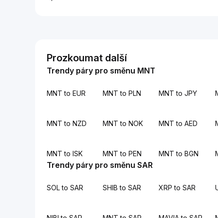
Prozkoumat další
Trendy páry pro směnu MNT
MNT to EUR
MNT to PLN
MNT to JPY
MNT to NZD
MNT to NOK
MNT to AED
MNT to ISK
MNT to PEN
MNT to BGN
Trendy páry pro směnu SAR
SOL to SAR
SHIB to SAR
XRP to SAR
NIBI to SAR
MNT to SAR
MAVIA to SAR