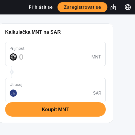
Zaregistrovat se
Přihlásit se
Kalkulačka MNT na SAR
Přijmout
MNT
Utrácej
SAR
﷼
Koupit MNT