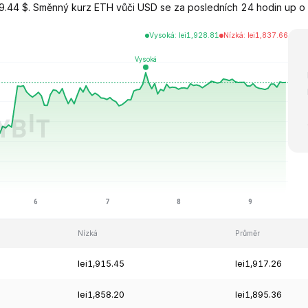
.44 $. Směnný kurz ETH vůči USD se za posledních 24 hodin up o 
Vysoká
:
lei
1,928.81
Nízká
:
lei
1,837.66
Nízká
Průměr
lei1,915.45
lei1,917.26
lei1,858.20
lei1,895.36