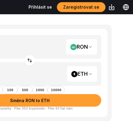
Zaregistrovat se
Přihlásit se
RON
ETH
100
500
1000
10000
Směna RON to ETH
oplatky · Přes 350 kryptoměn · Přes 40 fiat měn