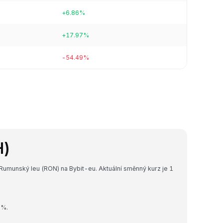
+6.86%
+17.97%
-54.49%
H)
Rumunský leu (RON) na Bybit-eu. Aktuální směnný kurz je 1
1%.