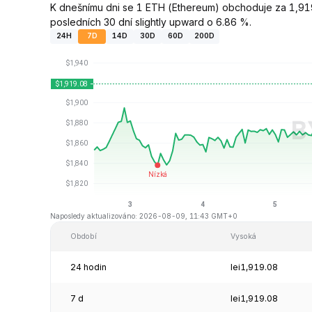
K dnešnímu dni se 1 ETH (Ethereum) obchoduje za 1,919
posledních 30 dní slightly upward o 6.86 %.
24H
7D
14D
30D
60D
200D
Naposledy aktualizováno: 2026-08-09, 11:43 GMT+0
Období
Vysoká
24 hodin
lei1,919.08
7 d
lei1,919.08