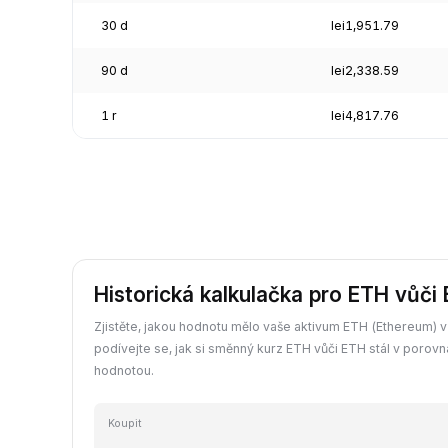
30 d
lei1,951.79
90 d
lei2,338.59
1 r
lei4,817.76
Historická kalkulačka pro ETH vůči
Zjistěte, jakou hodnotu mělo vaše aktivum ETH (Ethereum) v 
podívejte se, jak si směnný kurz ETH vůči ETH stál v porovn
hodnotou.
Koupit