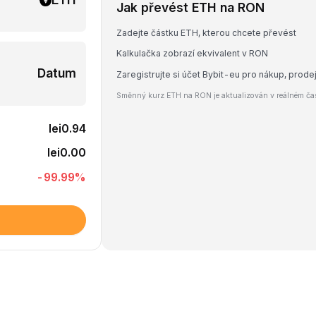
Jak převést ETH na RON
Zadejte částku ETH, kterou chcete převést
Kalkulačka zobrazí ekvivalent v RON
Datum
Zaregistrujte si účet Bybit-eu pro nákup, pro
Směnný kurz ETH na RON je aktualizován v reálném čas
lei0.94
lei0.00
-99.99
%