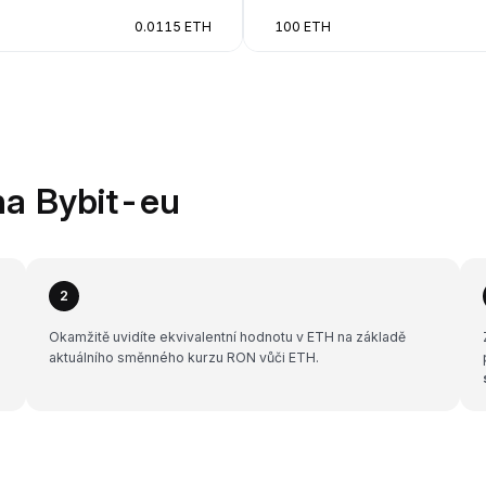
0.0115 ETH
100 ETH
na Bybit-eu
2
Okamžitě uvidíte ekvivalentní hodnotu v ETH na základě
aktuálního směnného kurzu RON vůči ETH.