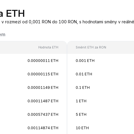
a ETH
, v rozmezí od 0,001 RON do 100 RON, s hodnotami směny v reál
kem
Hodnota ETH
Směnit ETH za RON
0.00000011 ETH
0.001 ETH
0.00000115 ETH
0.01 ETH
0.00001149 ETH
0.1 ETH
0.00011487 ETH
1 ETH
0.00057437 ETH
5 ETH
0.00114874 ETH
10 ETH