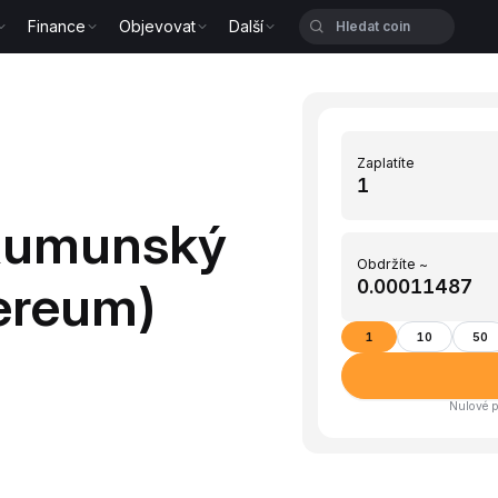
Finance
Objevovat
Další
Zaplatíte
Rumunský
Obdržíte ~
hereum)
1
10
50
Nulové p