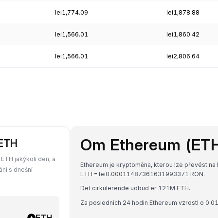
lei1,774.09
lei1,878.88
lei1,566.01
lei1,860.42
lei1,566.01
lei2,806.64
Om Ethereum (ET
 ETH
ETH jakýkoli den, a
Ethereum je kryptoměna, kterou lze převést na 
ání s dnešní
ETH = lei0.00011487361631993371 RON.
Det cirkulerende udbud er 121M ETH.
Za posledních 24 hodin Ethereum vzrostl o 0.0
ETH