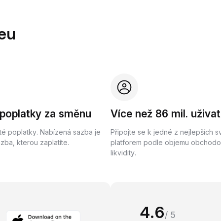
eu
 poplatky za směnu
Více než 86 mil. uživat
té poplatky. Nabízená sazba je
Připojte se k jedné z nejlepších 
ba, kterou zaplatíte.
platforem podle objemu obchodo
likvidity.
4.6
/ 5