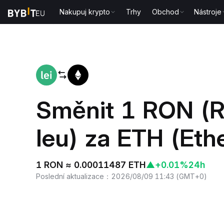
Nakupuj krypto
Trhy
Obchod
Nástroje
Domů
RON to ETH
Směnit 1 RON (
leu) za ETH (Et
1 RON ≈ 0.00011487 ETH
▲
+0.01%
24h
Poslední aktualizace
：
2026/08/09 11:43
(
GMT+0
)