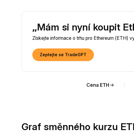
„Mám si nyní koupit E
Získejte informace o trhu pro Ethereum (ETH) 
Zeptejte se TradeGPT
Cena ETH
Graf směnného kurzu ET