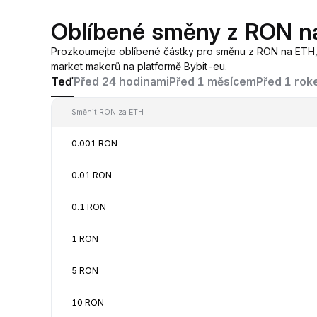
Oblíbené směny z RON n
Prozkoumejte oblíbené částky pro směnu z RON na ETH
market makerů na platformě Bybit-eu.
Teď
Před 24 hodinami
Před 1 měsícem
Před 1 ro
Směnit RON za ETH
0.001 RON
0.01 RON
0.1 RON
1 RON
5 RON
10 RON