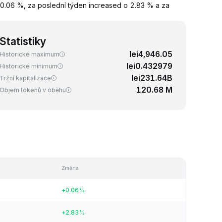
0.06 %, za poslední týden increased o 2.83 % a za
Statistiky
lei4,946.05
Historické maximum
lei0.432979
Historické minimum
lei231.64B
Tržní kapitalizace
120.68 M
Objem tokenů v oběhu
Změna
+0.06%
+2.83%