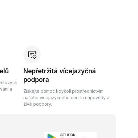
elů
Nepřetržitá vícejazyčná
podpora
světových
vání a
Získejte pomoc kdykoli prostřednictvím
našeho vícejazyčného centra nápovědy a
živé podpory.