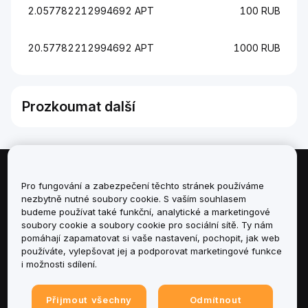
2.057782212994692 APT
100 RUB
20.57782212994692 APT
1000 RUB
Prozkoumat další
Informace
Pro fungování a zabezpečení těchto stránek používáme
nezbytně nutné soubory cookie. S vaším souhlasem
budeme používat také funkční, analytické a marketingové
Služby
soubory cookie a soubory cookie pro sociální sítě. Ty nám
pomáhají zapamatovat si vaše nastavení, pochopit, jak web
podpora
používáte, vylepšovat jej a podporovat marketingové funkce
i možnosti sdílení.
Produkty
Přijmout všechny
Odmítnout