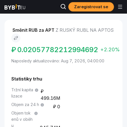
Zaregistrovat se
Trhy
Cena Aptos APT
Ruský rubl to Aptos
Směnit RUB za APT
Z RUSKÝ RUBL NA APTOS
₽
0.02057782212994692
+2.20%
Naposledy aktualizováno: Aug 7, 2026, 04:00:00
Statistiky trhu
Tržní kapita
lizace
499.16M
Objem za 24 h
0
Objem tok
enů v oběh
u