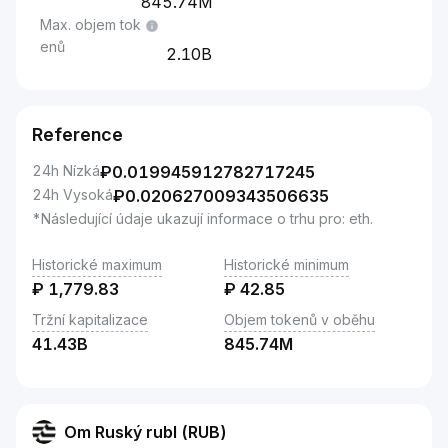
845.74M
Max. objem tok
enů
2.10B
Reference
24h Nízká
₽
0.019945912782717245
24h Vysoká
₽
0.020627009343506635
*Následující údaje ukazují informace o trhu pro: eth.
Historické maximum
Historické minimum
₽
1,779.83
₽
42.85
Tržní kapitalizace
Objem tokenů v oběhu
41.43B
845.74M
Om Ruský rubl (RUB)