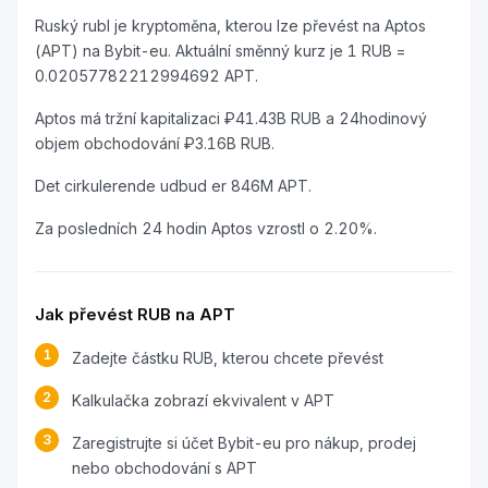
Ruský rubl je kryptoměna, kterou lze převést na Aptos
(APT) na Bybit-eu. Aktuální směnný kurz je 1 RUB =
0.02057782212994692 APT.
Aptos má tržní kapitalizaci ₽41.43B RUB a 24hodinový
objem obchodování ₽3.16B RUB.
Det cirkulerende udbud er 846M APT.
Za posledních 24 hodin Aptos vzrostl o 2.20%.
Jak převést RUB na APT
1
Zadejte částku RUB, kterou chcete převést
2
Kalkulačka zobrazí ekvivalent v APT
3
Zaregistrujte si účet Bybit-eu pro nákup, prodej
nebo obchodování s APT