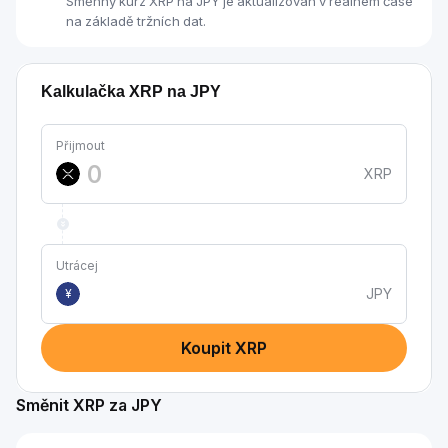
Směnný kurz XRP na JPY je aktualizován v reálném čase
na základě tržních dat.
Kalkulačka XRP na JPY
Přijmout
XRP
Utrácej
JPY
¥
Koupit XRP
Směnit XRP za JPY