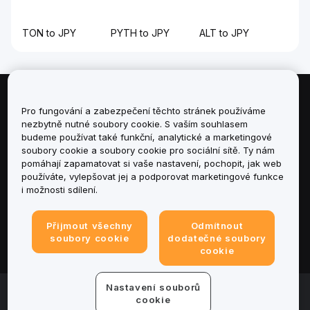
TON to JPY
PYTH to JPY
ALT to JPY
Informace
Pro fungování a zabezpečení těchto stránek používáme
nezbytně nutné soubory cookie. S vaším souhlasem
budeme používat také funkční, analytické a marketingové
Služby
soubory cookie a soubory cookie pro sociální sítě. Ty nám
pomáhají zapamatovat si vaše nastavení, pochopit, jak web
podpora
používáte, vylepšovat jej a podporovat marketingové funkce
i možnosti sdílení.
Produkty
Přijmout všechny
Odmítnout
Právní informace
soubory cookie
dodatečné soubory
cookie
Nastavení souborů
© 2025-2026 Bybit.eu. All rights reserved.
cookie
Podmínky poskytování služeb
|
Podmínky ochrany