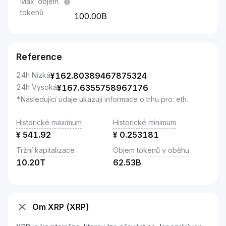
Max. objem
tokenů
100.00B
Reference
24h Nízká
¥
162.80389467875324
24h Vysoká
¥
167.6355758967176
*Následující údaje ukazují informace o trhu pro: eth.
Historické maximum
Historické minimum
¥
541.92
¥
0.253181
Tržní kapitalizace
Objem tokenů v oběhu
10.20T
62.53B
Om XRP (XRP)