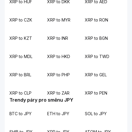
XRP to HUF
XRP to DKK
XRP to AED
XRP to CZK
XRP to MYR
XRP to RON
XRP to KZT
XRP to INR
XRP to BGN
XRP to MDL
XRP to HKD
XRP to TWD
XRP to BRL
XRP to PHP
XRP to GEL
XRP to CLP
XRP to ZAR
XRP to PEN
Trendy páry pro směnu JPY
BTC to JPY
ETH to JPY
SOL to JPY
SHIB to JPY
XRP to JPY
ATOM to JPY