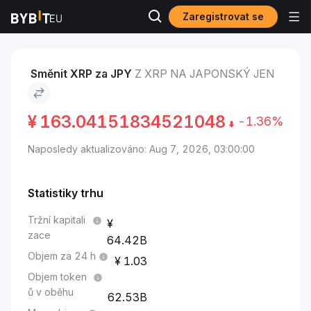
Zaregistrovat se
Trhy
Cena XRP XRP
XRP to Japonský jen
Směnit XRP za JPY
Z XRP NA JAPONSKÝ JEN
¥
163.04151834521048
-1.36%
Naposledy aktualizováno: Aug 7, 2026, 03:00:00
Statistiky trhu
Tržní kapitali
zace
64.42B
Objem za 24 h
1.03
Objem token
ů v oběhu
62.53B