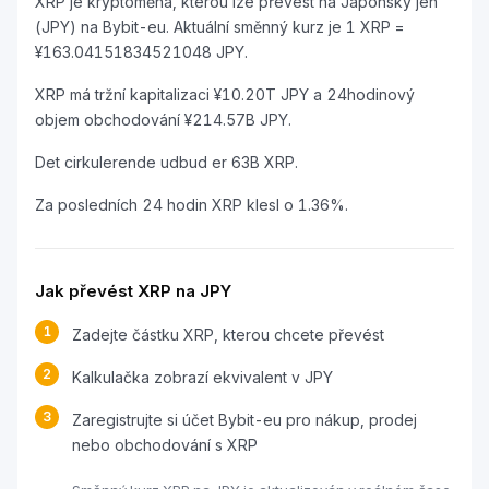
XRP je kryptoměna, kterou lze převést na Japonský jen
(JPY) na Bybit-eu. Aktuální směnný kurz je 1 XRP =
¥163.04151834521048 JPY.
XRP má tržní kapitalizaci ¥10.20T JPY a 24hodinový
objem obchodování ¥214.57B JPY.
Det cirkulerende udbud er 63B XRP.
Za posledních 24 hodin XRP klesl o 1.36%.
Jak převést XRP na JPY
1
Zadejte částku XRP, kterou chcete převést
2
Kalkulačka zobrazí ekvivalent v JPY
3
Zaregistrujte si účet Bybit-eu pro nákup, prodej
nebo obchodování s XRP