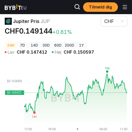
Tilmeld dig
Kryptopriser
Jupiter Pris JUP
Jupiter Pris
JUP
CHF
CHF0.149144
+0.81%
24H
7D
14D
30D
60D
200D
1Y
Lav
CHF
0.147412
Høj
CHF
0.150597