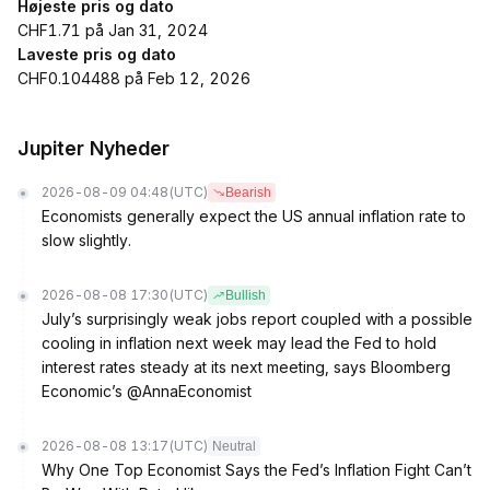
Højeste pris og dato
CHF1.71 på Jan 31, 2024
Laveste pris og dato
CHF0.104488 på Feb 12, 2026
Jupiter Nyheder
2026-08-09 04:48
(UTC)
Bearish
Economists generally expect the US annual inflation rate to
slow slightly.
2026-08-08 17:30
(UTC)
Bullish
July’s surprisingly weak jobs report coupled with a possible
cooling in inflation next week may lead the Fed to hold
interest rates steady at its next meeting, says Bloomberg
Economic’s @AnnaEconomist
2026-08-08 13:17
(UTC)
Neutral
Why One Top Economist Says the Fed’s Inflation Fight Can’t