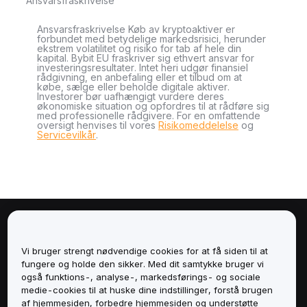
Ansvarsfraskrivelse
Ansvarsfraskrivelse Køb av kryptoaktiver er
forbundet med betydelige markedsrisici, herunder
ekstrem volatilitet og risiko for tab af hele din
kapital. Bybit EU fraskriver sig ethvert ansvar for
investeringsresultater. Intet heri udgør finansiel
rådgivning, en anbefaling eller et tilbud om at
købe, sælge eller beholde digitale aktiver.
Investorer bør uafhængigt vurdere deres
økonomiske situation og opfordres til at rådføre sig
med professionelle rådgivere. For en omfattende
oversigt henvises til vores
Risikomeddelelse
og
Servicevilkår
.
Om
Vi bruger strengt nødvendige cookies for at få siden til at
Tjenester
fungere og holde den sikker. Med dit samtykke bruger vi
også funktions-, analyse-, markedsførings- og sociale
medie-cookies til at huske dine indstillinger, forstå brugen
Support
af hjemmesiden, forbedre hjemmesiden og understøtte