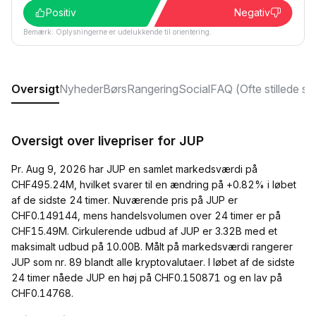
Positiv
Negativ
Bemærk: Oplysningerne er udelukkende til orientering.
Oversigt
Nyheder
Børs
Rangering
Social
FAQ (Ofte stillede s
Oversigt over livepriser for JUP
Pr. Aug 9, 2026 har JUP en samlet markedsværdi på
CHF495.24M, hvilket svarer til en ændring på +0.82% i løbet
af de sidste 24 timer. Nuværende pris på JUP er
CHF0.149144, mens handelsvolumen over 24 timer er på
CHF15.49M. Cirkulerende udbud af JUP er 3.32B med et
maksimalt udbud på 10.00B. Målt på markedsværdi rangerer
JUP som nr. 89 blandt alle kryptovalutaer. I løbet af de sidste
24 timer nåede JUP en høj på CHF0.150871 og en lav på
CHF0.14768.