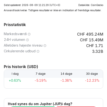
Sidst opdateret: 2026-08-09 11:21:29
(UTC+0)
Datakilde: CoinGecko
Ansvarsfraskrivelse: Tidligere resultater er ikke en indikation af fremtidige resultater.
Prisstatistik
Markedsværdi
495.24M
24H volumen
15.49M
Alletiders højeste niveau
1.71
Cirkulerende udbud
3.32B
Pris historik (USD)
I dag
7 dage
14 dage
30 dage
+0.63%
-5.19%
-1.38%
-12.23%
Hvad synes du om Jupiter (JUP)i dag?