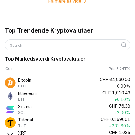
Få mere at vide
Top Trendende Kryptovalutaer
Search
Top Markedsværdi Kryptovalutaer
Coin
Pris & 24T%
CHF
64,930.00
Bitcoin
0.00%
BTC
CHF
1,919.43
Ethereum
+0.10%
ETH
CHF
76.38
Solana
+2.00%
SOL
CHF
0.169601
Tutorial
+231.60%
TUT
CHF
1.035
XRP