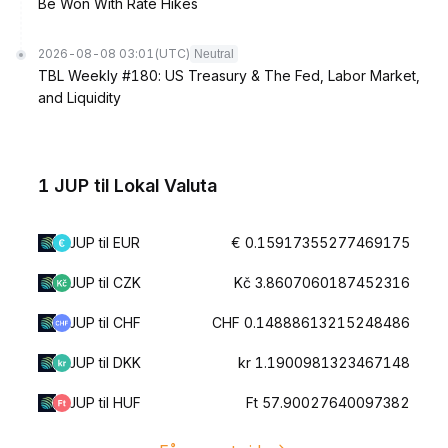
Be Won With Rate Hikes
2026-08-08 03:01
(UTC)
Neutral
TBL Weekly #180: US Treasury & The Fed, Labor Market,
and Liquidity
1 JUP til Lokal Valuta
JUP til EUR
€ 0.15917355277469175
JUP til CZK
Kč 3.8607060187452316
JUP til CHF
CHF 0.14888613215248486
JUP til DKK
kr 1.1900981323467148
JUP til HUF
Ft 57.90027640097382