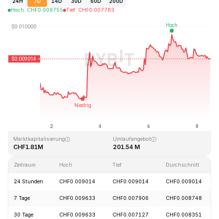
24H
7D
14D
30D
60D
200D
Hoch
:
CHF
0.009755
Tief
:
CHF
0.007783
Zuletzt aktualisiert: 2026-08-08, 12:46 GMT+0
Allzeithoch
Allzeittief
CHF4.28
CHF0.006168
Marktkapitalisierung
Umlaufangebot
CHF1.81M
201.54 M
Zeitraum
Hoch
Tief
Durchschnitt
24 Stunden
CHF0.009014
CHF0.009014
CHF0.009014
7 Tage
CHF0.009633
CHF0.007906
CHF0.008748
30 Tage
CHF0.009633
CHF0.007127
CHF0.008351