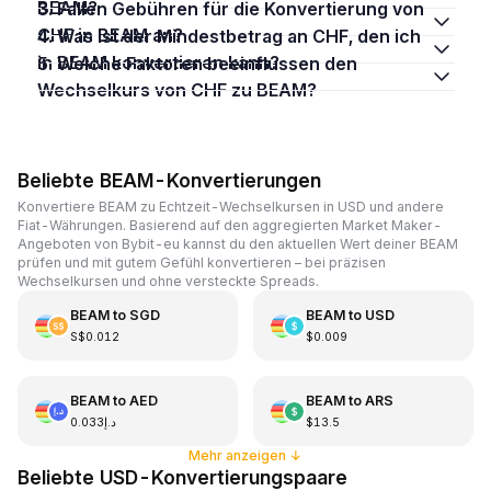
BEAM?
3. Fallen Gebühren für die Konvertierung von
CHF in BEAM an?
4. Was ist der Mindestbetrag an CHF, den ich
in BEAM konvertieren kann?
5. Welche Faktoren beeinflussen den
Wechselkurs von CHF zu BEAM?
Beliebte BEAM-Konvertierungen
Konvertiere BEAM zu Echtzeit-Wechselkursen in USD und andere
Fiat-Währungen. Basierend auf den aggregierten Market Maker-
Angeboten von Bybit-eu kannst du den aktuellen Wert deiner BEAM
prüfen und mit gutem Gefühl konvertieren – bei präzisen
Wechselkursen und ohne versteckte Spreads.
BEAM
to
SGD
BEAM
to
USD
S$0.012
$0.009
BEAM
to
AED
BEAM
to
ARS
د.إ0.033
$13.5
Mehr anzeigen
↓
Beliebte USD-Konvertierungspaare