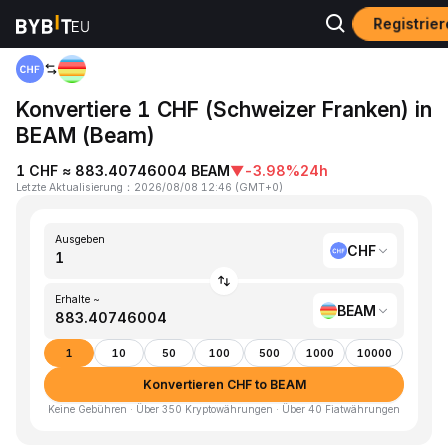
Registrie
Home
CHF to BEAM
Konvertiere 1 CHF (Schweizer Franken) in
BEAM (Beam)
1 CHF ≈ 883.40746004 BEAM
▼
-3.98%
24h
Letzte Aktualisierung
：
2026/08/08 12:46
(
GMT+0
)
Ausgeben
CHF
Erhalte ~
BEAM
1
10
50
100
500
1000
10000
Konvertieren CHF to BEAM
Keine Gebühren · Über 350 Kryptowährungen · Über 40 Fiatwährungen