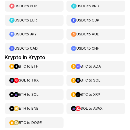
USDC
to
PHP
USDC
to
VND
USDC
to
EUR
USDC
to
GBP
USDC
to
JPY
USDC
to
AUD
USDC
to
CAD
USDC
to
CHF
Krypto in Krypto
BTC
to
ETH
BTC
to
ADA
SOL
to
TRX
BTC
to
SOL
ETH
to
SOL
BTC
to
XRP
ETH
to
BNB
SOL
to
AVAX
BTC
to
DOGE