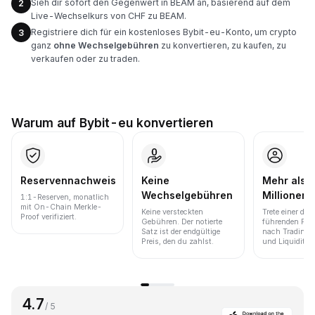
Sieh dir sofort den Gegenwert in BEAM an, basierend auf dem
2
Live-Wechselkurs von CHF zu BEAM.
Registriere dich für ein kostenloses Bybit-eu-Konto, um crypto
3
ganz
ohne Wechselgebühren
zu konvertieren, zu kaufen, zu
verkaufen oder zu traden.
Warum auf Bybit-eu konvertieren
Reservennachweis
Keine
Mehr als 
Wechselgebühren
Millionen 
1:1-Reserven, monatlich
mit On-Chain Merkle-
Keine versteckten
Trete einer der
Proof verifiziert.
Gebühren. Der notierte
führenden Pla
Satz ist der endgültige
nach Trading
Preis, den du zahlst.
und Liquidität 
4.7
/ 5