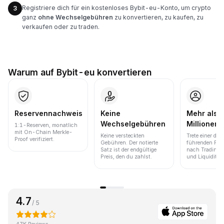
Registriere dich für ein kostenloses Bybit-eu-Konto, um crypto
3
ganz
ohne Wechselgebühren
zu konvertieren, zu kaufen, zu
verkaufen oder zu traden.
Warum auf Bybit-eu konvertieren
Reservennachweis
Keine
Mehr als 
Wechselgebühren
Millionen 
1:1-Reserven, monatlich
mit On-Chain Merkle-
Keine versteckten
Trete einer der
Proof verifiziert.
Gebühren. Der notierte
führenden Pla
Satz ist der endgültige
nach Trading
Preis, den du zahlst.
und Liquidität 
4.7
/ 5