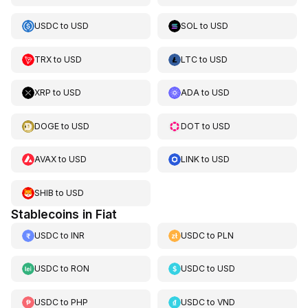
USDC
to
USD
SOL
to
USD
TRX
to
USD
LTC
to
USD
XRP
to
USD
ADA
to
USD
DOGE
to
USD
DOT
to
USD
AVAX
to
USD
LINK
to
USD
SHIB
to
USD
Stablecoins in Fiat
USDC
to
INR
USDC
to
PLN
USDC
to
RON
USDC
to
USD
USDC
to
PHP
USDC
to
VND