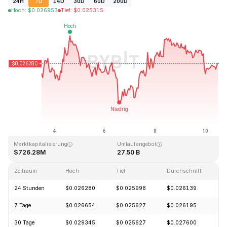
24H
7D
14D
30D
60D
200D
Hoch
:
$
0.026953
Tief
:
$
0.025315
Zuletzt aktualisiert: 2026-08-10, 12:14 GMT+0
Allzeithoch
Allzeittief
$0.207411
$0.000171
Marktkapitalisierung
Umlaufangebot
$726.28M
27.50 B
Zeitraum
Hoch
Tief
Durchschnitt
Ä
24 Stunden
$0.026280
$0.025998
$0.026139
-
7 Tage
$0.026654
$0.025627
$0.026195
+
30 Tage
$0.029345
$0.025627
$0.027600
-