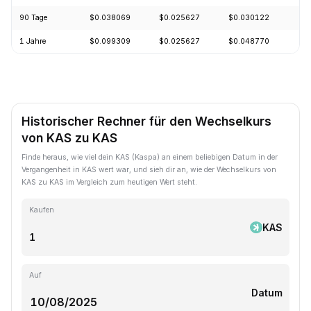
90 Tage
$0.038069
$0.025627
$0.030122
-
1 Jahre
$0.099309
$0.025627
$0.048770
-
Historischer Rechner für den Wechselkurs
von KAS zu KAS
Finde heraus, wie viel dein KAS (Kaspa) an einem beliebigen Datum in der
Vergangenheit in KAS wert war, und sieh dir an, wie der Wechselkurs von
KAS zu KAS im Vergleich zum heutigen Wert steht.
Kaufen
KAS
Auf
Datum