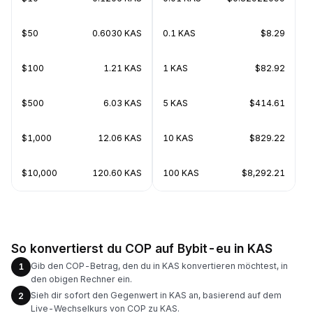
$50
0.6030 KAS
0.1 KAS
$8.29
$100
1.21 KAS
1 KAS
$82.92
$500
6.03 KAS
5 KAS
$414.61
$1,000
12.06 KAS
10 KAS
$829.22
$10,000
120.60 KAS
100 KAS
$8,292.21
So konvertierst du COP auf Bybit-eu in KAS
Gib den COP-Betrag, den du in KAS konvertieren möchtest, in
1
den obigen Rechner ein.
Sieh dir sofort den Gegenwert in KAS an, basierend auf dem
2
Live-Wechselkurs von COP zu KAS.