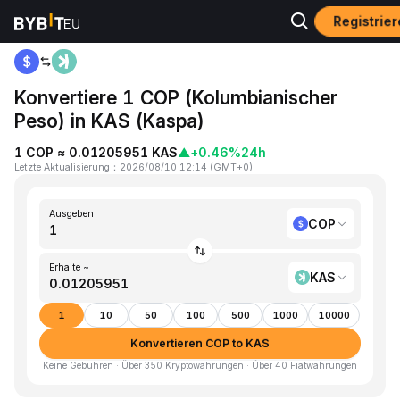
Registrie
Home
COP to KAS
Konvertiere 1 COP (Kolumbianischer
Peso) in KAS (Kaspa)
1 COP ≈ 0.01205951 KAS
▲
+0.46%
24h
Letzte Aktualisierung
：
2026/08/10 12:14
(
GMT+0
)
Ausgeben
COP
Erhalte ~
KAS
1
10
50
100
500
1000
10000
Konvertieren COP to KAS
Keine Gebühren · Über 350 Kryptowährungen · Über 40 Fiatwährungen