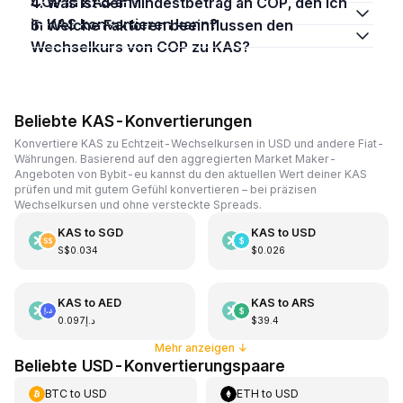
COP in KAS an?
4. Was ist der Mindestbetrag an COP, den ich
in KAS konvertieren kann?
5. Welche Faktoren beeinflussen den
Wechselkurs von COP zu KAS?
Beliebte KAS-Konvertierungen
Konvertiere KAS zu Echtzeit-Wechselkursen in USD und andere Fiat-
Währungen. Basierend auf den aggregierten Market Maker-
Angeboten von Bybit-eu kannst du den aktuellen Wert deiner KAS
prüfen und mit gutem Gefühl konvertieren – bei präzisen
Wechselkursen und ohne versteckte Spreads.
KAS
to
SGD
KAS
to
USD
S$0.034
$0.026
KAS
to
AED
KAS
to
ARS
د.إ0.097
$39.4
Mehr anzeigen
↓
Beliebte USD-Konvertierungspaare
BTC
to
USD
ETH
to
USD