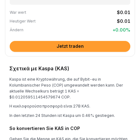
$0.01
War wert
$0.01
Heutiger Wert
+
0.00
%
Ändern
Jetzt traden
Σχετικά με Kaspa (KAS)
Kaspa ist eine Kryptowährung, die auf Bybit-eu in
Kolumbianischer Peso (COP) umgewandelt werden kann. Der
aktuelle Wechselkurs beträgt 1 KAS =
$0.012059511454579674 COP.
Η κυκλοφορούσα προσφορά είναι 27B KAS.
In den letzten 24 Stunden ist Kaspa um 0.46% gestiegen.
So konvertieren Sie KAS in COP
Geben Sie die Menge an KAS ein, die Sie konvertieren möchten