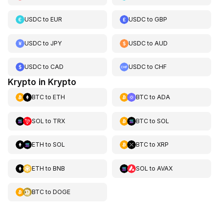
USDC
to
EUR
USDC
to
GBP
USDC
to
JPY
USDC
to
AUD
USDC
to
CAD
USDC
to
CHF
Krypto in Krypto
BTC
to
ETH
BTC
to
ADA
SOL
to
TRX
BTC
to
SOL
ETH
to
SOL
BTC
to
XRP
ETH
to
BNB
SOL
to
AVAX
BTC
to
DOGE