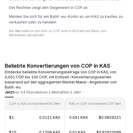
Der Rechner zeigt den Gegenwert in COP an
Melden Sie sich für ein Bybit-eu-Konto an, um KAS zu kaufen, zu
verkaufen oder zu handeln
Der Wechselkurs von KAS zu COP wird in Echtzeit auf Basis von
Marktdaten aktualisiert.
Beliebte Konvertierungen von COP in KAS
Entdecke beliebte Konvertierungsbeträge von COP in KAS, von
0,001 COP bis 100 COP, mit Echtzeit-Konvertierungswerten
basierend auf den aggregierten Market Maker-Angeboten von
Bybit-eu.
Jetzt
vor 24 Stunden
vor 1 Monat
Vor 1 Jahr
COP in KAS konvertieren
KAS Wert
KAS in COP konvertieren
COP Wert
$1
0.0121 KAS
0.001 KAS
$0.0829221
$10
0.1206 KAS
0.01 KAS
$0.82922099