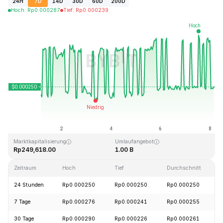
24H
7D
14D
30D
60D
200D
Hoch
:
Rp
0.000287
Tief
:
Rp
0.000239
Zuletzt aktualisiert: 2026-08-08, 03:37 GMT+0
Allzeithoch
Allzeittief
Rp0.128999
Rp0.000004
Marktkapitalisierung
Umlaufangebot
Rp249,618.00
1.00 B
Zeitraum
Hoch
Tief
Durchschnitt
24 Stunden
Rp0.000250
Rp0.000250
Rp0.000250
7 Tage
Rp0.000276
Rp0.000241
Rp0.000255
30 Tage
Rp0.000290
Rp0.000226
Rp0.000261