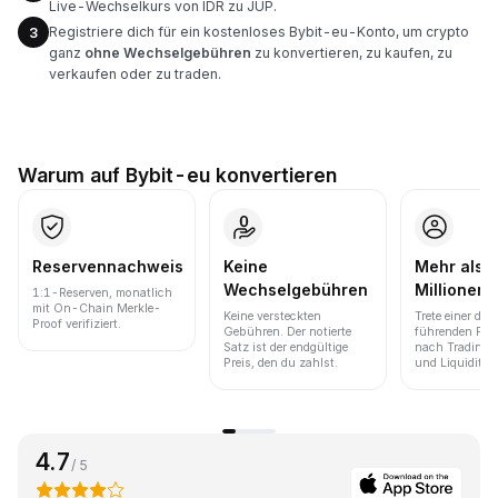
Live-Wechselkurs von IDR zu JUP.
Registriere dich für ein kostenloses Bybit-eu-Konto, um crypto
3
ganz
ohne Wechselgebühren
zu konvertieren, zu kaufen, zu
verkaufen oder zu traden.
Warum auf Bybit-eu konvertieren
Reservennachweis
Keine
Mehr als 
Wechselgebühren
Millionen 
1:1-Reserven, monatlich
mit On-Chain Merkle-
Keine versteckten
Trete einer der
Proof verifiziert.
Gebühren. Der notierte
führenden Pla
Satz ist der endgültige
nach Trading
Preis, den du zahlst.
und Liquidität 
4.7
/ 5