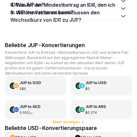
IDR in JUP an?
4. Was ist der Mindestbetrag an IDR, den ich
in JUP konvertieren kann?
5. Welche Faktoren beeinflussen den
Wechselkurs von IDR zu JUP?
Beliebte JUP-Konvertierungen
Konvertiere JUP zu Echtzeit-Wechselkursen in USD und andere Fiat-
Währungen. Basierend auf den aggregierten Market Maker-
Angeboten von Bybit-eu kannst du den aktuellen Wert deiner JUP
prüfen und mit gutem Gefühl konvertieren – bei präzisen
Wechselkursen und ohne versteckte Spreads.
JUP
to
SGD
JUP
to
USD
S$0
$0
JUP
to
AED
JUP
to
ARS
د.إ0.001
$0.374
Mehr anzeigen
↓
Beliebte USD-Konvertierungspaare