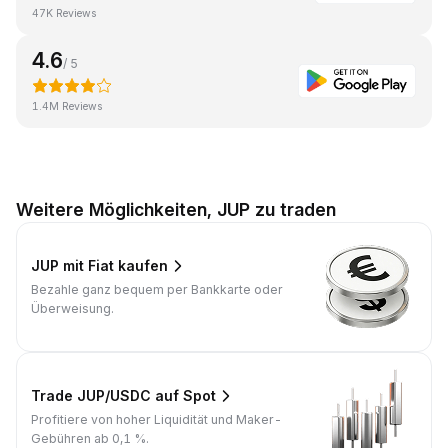
47K Reviews
4.6
/ 5
1.4M Reviews
Weitere Möglichkeiten, JUP zu traden
JUP mit Fiat kaufen
Bezahle ganz bequem per Bankkarte oder
Überweisung.
Trade JUP/USDC auf Spot
Profitiere von hoher Liquidität und Maker-
Gebühren ab 0,1 %.