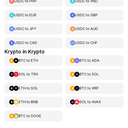
USDC
to
PHP
USDC
to
VND
USDC
to
EUR
USDC
to
GBP
USDC
to
JPY
USDC
to
AUD
USDC
to
CAD
USDC
to
CHF
Krypto in Krypto
BTC
to
ETH
BTC
to
ADA
SOL
to
TRX
BTC
to
SOL
ETH
to
SOL
BTC
to
XRP
ETH
to
BNB
SOL
to
AVAX
BTC
to
DOGE