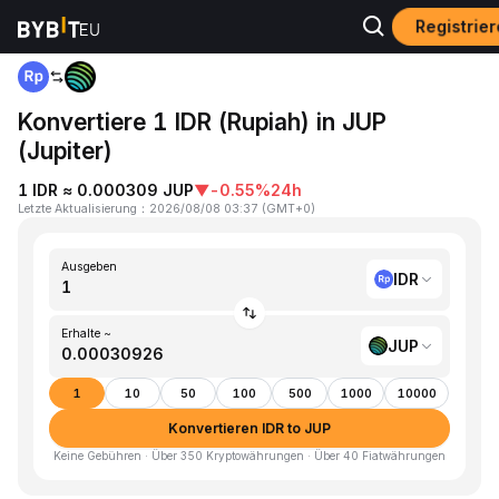
Registrie
Home
IDR to JUP
Konvertiere 1 IDR (Rupiah) in JUP
(Jupiter)
1 IDR ≈ 0.000309 JUP
▼
-0.55%
24h
Letzte Aktualisierung
：
2026/08/08 03:37
(
GMT+0
)
Ausgeben
IDR
Erhalte ~
JUP
1
10
50
100
500
1000
10000
Konvertieren IDR to JUP
Keine Gebühren · Über 350 Kryptowährungen · Über 40 Fiatwährungen