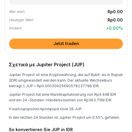
Rp0.00
War wert
Rp0.00
Heutiger Wert
+
0.00
%
Ändern
Jetzt traden
Σχετικά με Jupiter Project (JUP)
Jupiter Project ist eine Kryptowährung, die auf Bybit-eu in Rupiah
(IDR) umgewandelt werden kann. Der aktuelle Wechselkurs
beträgt 1 JUP = Rp0.00030925690578137796 IDR.
Jupiter Project hat eine Marktkapitalisierung von Rp4.44B IDR
und ein 24-Stunden-Handelsvolumen von Rp363.75M IDR.
Η κυκλοφορούσα προσφορά είναι 1B JUP.
In den letzten 24 Stunden ist Jupiter Project um 0.55% gefallen.
So konvertieren Sie JUP in IDR