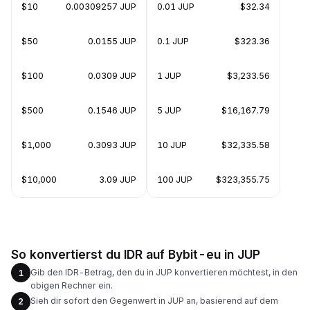
$10
0.00309257 JUP
0.01 JUP
$32.34
$50
0.0155 JUP
0.1 JUP
$323.36
$100
0.0309 JUP
1 JUP
$3,233.56
$500
0.1546 JUP
5 JUP
$16,167.79
$1,000
0.3093 JUP
10 JUP
$32,335.58
$10,000
3.09 JUP
100 JUP
$323,355.75
So konvertierst du IDR auf Bybit-eu in JUP
Gib den IDR-Betrag, den du in JUP konvertieren möchtest, in den
1
obigen Rechner ein.
Sieh dir sofort den Gegenwert in JUP an, basierend auf dem
2