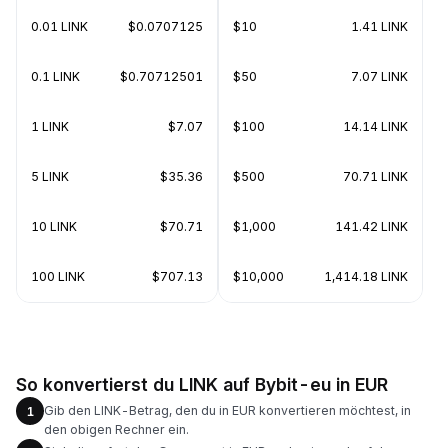
0.01 LINK
$0.0707125
$10
1.41 LINK
0.1 LINK
$0.70712501
$50
7.07 LINK
1 LINK
$7.07
$100
14.14 LINK
5 LINK
$35.36
$500
70.71 LINK
10 LINK
$70.71
$1,000
141.42 LINK
100 LINK
$707.13
$10,000
1,414.18 LINK
So konvertierst du LINK auf Bybit-eu in EUR
Gib den LINK-Betrag, den du in EUR konvertieren möchtest, in
1
den obigen Rechner ein.