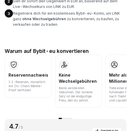
Sieh dir sofort den Gegenwert in EUR an, basierend auf dem
2
Live-Wechselkurs von LINK zu EUR.
Registriere dich für ein kostenloses Bybit-eu-Konto, um LINK
3
ganz
ohne Wechselgebühren
zu konvertieren, zu kaufen, zu
verkaufen oder zu traden.
Warum auf Bybit-eu konvertieren
Reservennachweis
Keine
Mehr als 
Wechselgebühren
Millionen 
1:1-Reserven, monatlich
mit On-Chain Merkle-
Keine versteckten
Trete einer der
Proof verifiziert.
Gebühren. Der notierte
führenden Pla
Satz ist der endgültige
nach Trading
Preis, den du zahlst.
und Liquidität 
4.7
/ 5