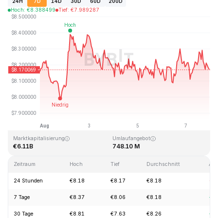
24H
7D
14D
30D
60D
200D
Hoch
:
€
8.388499
Tief
:
€
7.989287
Zuletzt aktualisiert: 2026-08-07, 22:56 GMT+0
Allzeithoch
Allzeittief
€52.70
€0.148183
Marktkapitalisierung
Umlaufangebot
€6.11B
748.10 M
Zeitraum
Hoch
Tief
Durchschnitt
Änd
24 Stunden
€8.18
€8.17
€8.18
-0
7 Tage
€8.37
€8.06
€8.18
+0
30 Tage
€8.81
€7.63
€8.26
+7