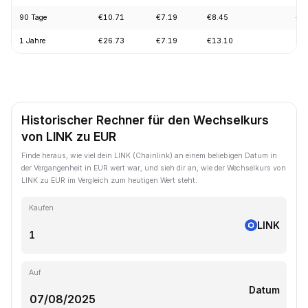
90 Tage
€10.71
€7.19
€8.45
+1
1 Jahre
€26.73
€7.19
€13.10
-5
Historischer Rechner für den Wechselkurs
von LINK zu EUR
Finde heraus, wie viel dein LINK (Chainlink) an einem beliebigen Datum in
der Vergangenheit in EUR wert war, und sieh dir an, wie der Wechselkurs von
LINK zu EUR im Vergleich zum heutigen Wert steht.
Kaufen
LINK
Auf
Datum