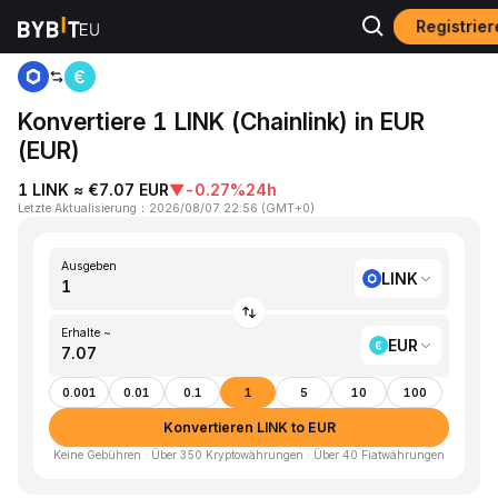
Registrier
Home
LINK to EUR
Konvertiere 1 LINK (Chainlink) in EUR
(EUR)
1 LINK ≈ €7.07 EUR
▼
-0.27%
24h
Letzte Aktualisierung
：
2026/08/07 22:56
(
GMT+0
)
Ausgeben
LINK
Erhalte ~
EUR
0.001
0.01
0.1
1
5
10
100
Konvertieren LINK to EUR
Keine Gebühren · Über 350 Kryptowährungen · Über 40 Fiatwährungen