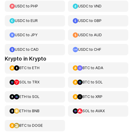
USDC
to
PHP
USDC
to
VND
USDC
to
EUR
USDC
to
GBP
USDC
to
JPY
USDC
to
AUD
USDC
to
CAD
USDC
to
CHF
Krypto in Krypto
BTC
to
ETH
BTC
to
ADA
SOL
to
TRX
BTC
to
SOL
ETH
to
SOL
BTC
to
XRP
ETH
to
BNB
SOL
to
AVAX
BTC
to
DOGE