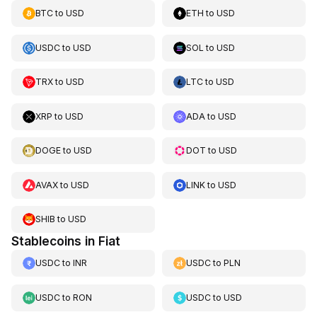
BTC
to
USD
ETH
to
USD
USDC
to
USD
SOL
to
USD
TRX
to
USD
LTC
to
USD
XRP
to
USD
ADA
to
USD
DOGE
to
USD
DOT
to
USD
AVAX
to
USD
LINK
to
USD
SHIB
to
USD
Stablecoins in Fiat
USDC
to
INR
USDC
to
PLN
USDC
to
RON
USDC
to
USD