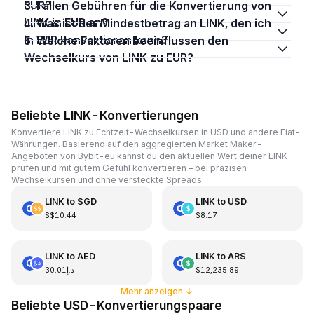
EUR?
3. Fallen Gebühren für die Konvertierung von
LINK in EUR an?
4. Was ist der Mindestbetrag an LINK, den ich
in EUR konvertieren kann?
5. Welche Faktoren beeinflussen den
Wechselkurs von LINK zu EUR?
Beliebte LINK-Konvertierungen
Konvertiere LINK zu Echtzeit-Wechselkursen in USD und andere Fiat-
Währungen. Basierend auf den aggregierten Market Maker-
Angeboten von Bybit-eu kannst du den aktuellen Wert deiner LINK
prüfen und mit gutem Gefühl konvertieren – bei präzisen
Wechselkursen und ohne versteckte Spreads.
LINK
to
SGD
LINK
to
USD
S$10.44
$8.17
LINK
to
AED
LINK
to
ARS
د.إ30.01
$12,235.89
Mehr anzeigen
↓
Beliebte USD-Konvertierungspaare