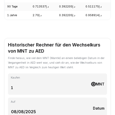
90 Tage
د.إ0.713537
د.إ0.392205
د.إ0.511175
1 Jahre
د.إ2.70
د.إ0.392205
د.إ0.958914
Historischer Rechner für den Wechselkurs
von MNT zu AED
Finde heraus, wie viel dein MNT (Mantle) an einem beliebigen Datum in der
Vergangenheit in AED wert war, und sieh dir an, wie der Wechselkurs von
MNT zu AED im Vergleich zum heutigen Wert steht.
Kaufen
MNT
Auf
Datum