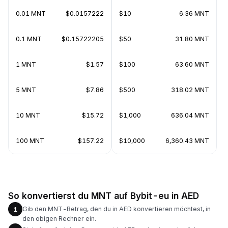
0.01 MNT
$0.0157222
$10
6.36 MNT
0.1 MNT
$0.15722205
$50
31.80 MNT
1 MNT
$1.57
$100
63.60 MNT
5 MNT
$7.86
$500
318.02 MNT
10 MNT
$15.72
$1,000
636.04 MNT
100 MNT
$157.22
$10,000
6,360.43 MNT
So konvertierst du MNT auf Bybit-eu in AED
Gib den MNT-Betrag, den du in AED konvertieren möchtest, in
1
den obigen Rechner ein.