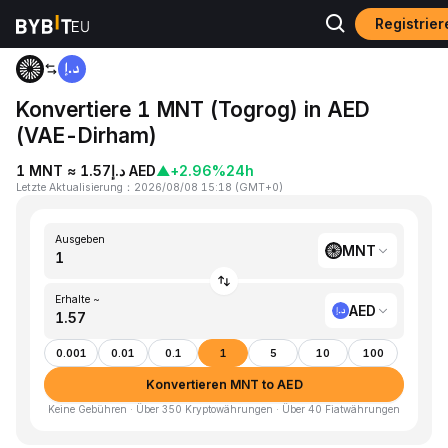
Registrie
Home
MNT to AED
Konvertiere 1 MNT (Togrog) in AED
(VAE-Dirham)
1 MNT ≈ د.إ1.57 AED
▲
+2.96%
24h
Letzte Aktualisierung
：
2026/08/08 15:18
(
GMT+0
)
Ausgeben
MNT
Erhalte ~
AED
0.001
0.01
0.1
1
5
10
100
Konvertieren MNT to AED
Keine Gebühren · Über 350 Kryptowährungen · Über 40 Fiatwährungen