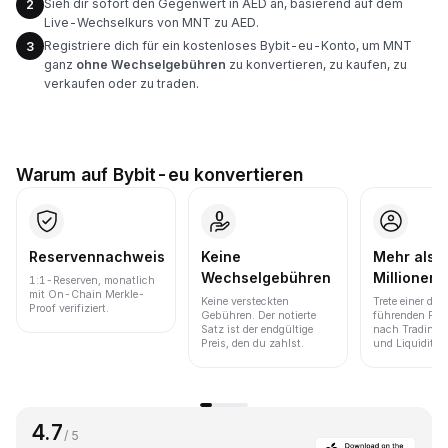
Sieh dir sofort den Gegenwert in AED an, basierend auf dem
2
Live-Wechselkurs von MNT zu AED.
Registriere dich für ein kostenloses Bybit-eu-Konto, um MNT
3
ganz
ohne Wechselgebühren
zu konvertieren, zu kaufen, zu
verkaufen oder zu traden.
Warum auf Bybit-eu konvertieren
Reservennachweis
Keine
Mehr als 
Wechselgebühren
Millionen 
1:1-Reserven, monatlich
mit On-Chain Merkle-
Keine versteckten
Trete einer der
Proof verifiziert.
Gebühren. Der notierte
führenden Pla
Satz ist der endgültige
nach Trading
Preis, den du zahlst.
und Liquidität 
4.7
/ 5