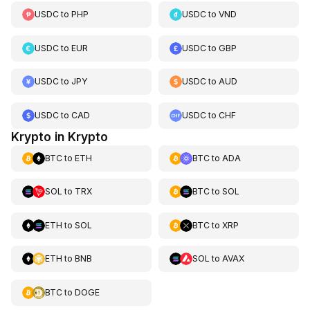
USDC
to
PHP
USDC
to
VND
USDC
to
EUR
USDC
to
GBP
USDC
to
JPY
USDC
to
AUD
USDC
to
CAD
USDC
to
CHF
Krypto in Krypto
BTC
to
ETH
BTC
to
ADA
SOL
to
TRX
BTC
to
SOL
ETH
to
SOL
BTC
to
XRP
ETH
to
BNB
SOL
to
AVAX
BTC
to
DOGE