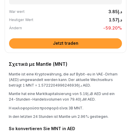
د.إ3.85
War wert
د.إ1.57
Heutiger Wert
-59.20
%
Ändern
Jetzt traden
Σχετικά με Mantle (MNT)
Mantle ist eine Kryptowährung, die auf Bybit-eu in VAE-Dirham
(AED) umgewandelt werden kann. Der aktuelle Wechselkurs
beträgt 1 MNT = د.إ1.5722204996246936 AED.
Mantle hat eine Marktkapitalisierung von د.إ5.19B AED und ein
24-Stunden-Handelsvolumen von د.إ79.40M AED.
Η κυκλοφορούσα προσφορά είναι 3B MNT.
In den letzten 24 Stunden ist Mantle um 2.96% gestiegen.
So konvertieren Sie MNT in AED