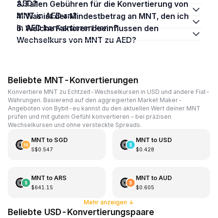
AED?
3. Fallen Gebühren für die Konvertierung von
MNT in AED an?
4. Was ist der Mindestbetrag an MNT, den ich
in AED konvertieren kann?
5. Welche Faktoren beeinflussen den
Wechselkurs von MNT zu AED?
Beliebte MNT-Konvertierungen
Konvertiere MNT zu Echtzeit-Wechselkursen in USD und andere Fiat-
Währungen. Basierend auf den aggregierten Market Maker-
Angeboten von Bybit-eu kannst du den aktuellen Wert deiner MNT
prüfen und mit gutem Gefühl konvertieren – bei präzisen
Wechselkursen und ohne versteckte Spreads.
MNT
to
SGD
MNT
to
USD
S$0.547
$0.428
MNT
to
ARS
MNT
to
AUD
$641.15
$0.605
Mehr anzeigen
↓
Beliebte USD-Konvertierungspaare