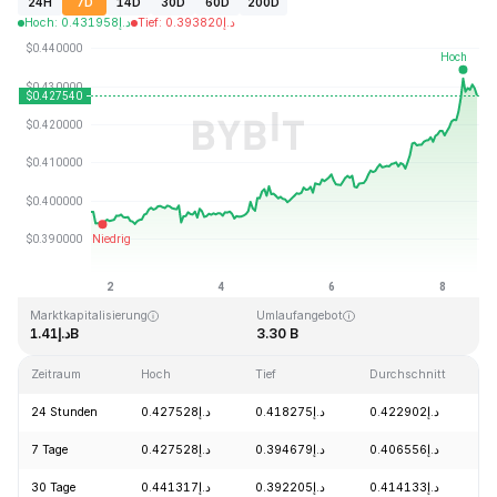
24H
7D
14D
30D
60D
200D
Hoch
:
0.431958
د.إ
Tief
:
0.393820
د.إ
Zuletzt aktualisiert: 2026-08-08, 15:18 GMT+0
Allzeithoch
Allzeittief
د.إ0.307978
د.إ2.86
Marktkapitalisierung
Umlaufangebot
د.إ1.41B
3.30 B
Zeitraum
Hoch
Tief
Durchschnitt
24 Stunden
د.إ0.427528
د.إ0.418275
د.إ0.422902
7 Tage
د.إ0.427528
د.إ0.394679
د.إ0.406556
30 Tage
د.إ0.441317
د.إ0.392205
د.إ0.414133