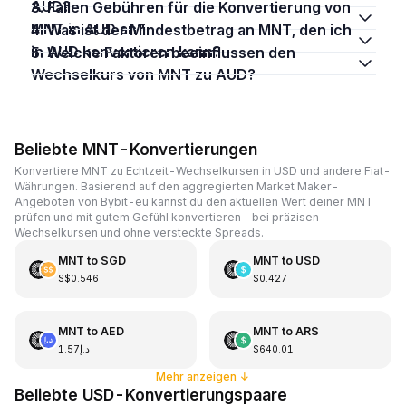
AUD?
3. Fallen Gebühren für die Konvertierung von
MNT in AUD an?
4. Was ist der Mindestbetrag an MNT, den ich
in AUD konvertieren kann?
5. Welche Faktoren beeinflussen den
Wechselkurs von MNT zu AUD?
Beliebte MNT-Konvertierungen
Konvertiere MNT zu Echtzeit-Wechselkursen in USD und andere Fiat-
Währungen. Basierend auf den aggregierten Market Maker-
Angeboten von Bybit-eu kannst du den aktuellen Wert deiner MNT
prüfen und mit gutem Gefühl konvertieren – bei präzisen
Wechselkursen und ohne versteckte Spreads.
MNT
to
SGD
MNT
to
USD
S$0.546
$0.427
MNT
to
AED
MNT
to
ARS
د.إ1.57
$640.01
Mehr anzeigen
↓
Beliebte USD-Konvertierungspaare