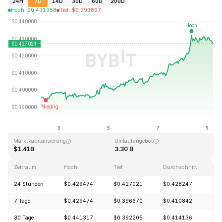
24H
7D
14D
30D
60D
200D
Hoch
:
$
0.431958
Tief
:
$
0.393897
Zuletzt aktualisiert: 2026-08-09, 06:00 GMT+0
Allzeithoch
Allzeittief
$2.86
$0.307978
Marktkapitalisierung
Umlaufangebot
$1.41B
3.30 B
Zeitraum
Hoch
Tief
Durchschnitt
Ä
24 Stunden
$0.429474
$0.427021
$0.428247
+
7 Tage
$0.429474
$0.396670
$0.410842
+
30 Tage
$0.441317
$0.392205
$0.414136
-