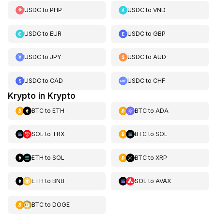
USDC
to
PHP
USDC
to
VND
USDC
to
EUR
USDC
to
GBP
USDC
to
JPY
USDC
to
AUD
USDC
to
CAD
USDC
to
CHF
Krypto in Krypto
BTC
to
ETH
BTC
to
ADA
SOL
to
TRX
BTC
to
SOL
ETH
to
SOL
BTC
to
XRP
ETH
to
BNB
SOL
to
AVAX
BTC
to
DOGE