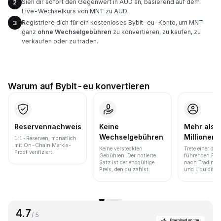
Sieh dir sofort den Gegenwert in AUD an, basierend auf dem
2
Live-Wechselkurs von MNT zu AUD.
Registriere dich für ein kostenloses Bybit-eu-Konto, um MNT
3
ganz
ohne Wechselgebühren
zu konvertieren, zu kaufen, zu
verkaufen oder zu traden.
Warum auf Bybit-eu konvertieren
Reservennachweis
Keine
Mehr als 
Wechselgebühren
Millionen 
1:1-Reserven, monatlich
mit On-Chain Merkle-
Keine versteckten
Trete einer der
Proof verifiziert.
Gebühren. Der notierte
führenden Pla
Satz ist der endgültige
nach Trading
Preis, den du zahlst.
und Liquidität 
4.7
/ 5