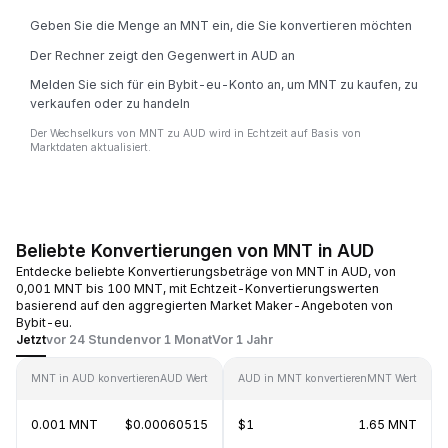
Geben Sie die Menge an MNT ein, die Sie konvertieren möchten
Der Rechner zeigt den Gegenwert in AUD an
Melden Sie sich für ein Bybit-eu-Konto an, um MNT zu kaufen, zu
verkaufen oder zu handeln
Der Wechselkurs von MNT zu AUD wird in Echtzeit auf Basis von
Marktdaten aktualisiert.
Beliebte Konvertierungen von MNT in AUD
Entdecke beliebte Konvertierungsbeträge von MNT in AUD, von
0,001 MNT bis 100 MNT, mit Echtzeit-Konvertierungswerten
basierend auf den aggregierten Market Maker-Angeboten von
Bybit-eu.
Jetzt
vor 24 Stunden
vor 1 Monat
Vor 1 Jahr
MNT in AUD konvertieren
AUD Wert
AUD in MNT konvertieren
MNT Wert
0.001 MNT
$0.00060515
$1
1.65 MNT