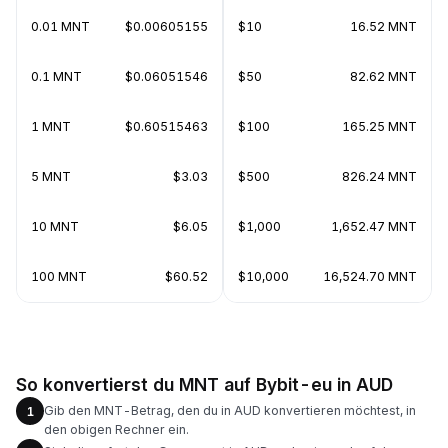
0.01 MNT
$0.00605155
$10
16.52 MNT
0.1 MNT
$0.06051546
$50
82.62 MNT
1 MNT
$0.60515463
$100
165.25 MNT
5 MNT
$3.03
$500
826.24 MNT
10 MNT
$6.05
$1,000
1,652.47 MNT
100 MNT
$60.52
$10,000
16,524.70 MNT
So konvertierst du MNT auf Bybit-eu in AUD
Gib den MNT-Betrag, den du in AUD konvertieren möchtest, in
1
den obigen Rechner ein.