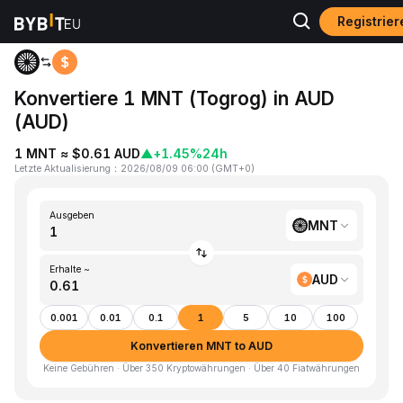
Registrie
Home
MNT to AUD
Konvertiere 1 MNT (Togrog) in AUD
(AUD)
1 MNT ≈ $0.61 AUD
▲
+1.45%
24h
Letzte Aktualisierung
：
2026/08/09 06:00
(
GMT+0
)
Ausgeben
MNT
Erhalte ~
AUD
0.001
0.01
0.1
1
5
10
100
Konvertieren MNT to AUD
Keine Gebühren · Über 350 Kryptowährungen · Über 40 Fiatwährungen