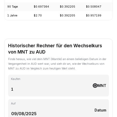
90 Tage
$0.697364
$0.392205
$0.508047
-
1 Jahre
$2.70
$0.392205
$0.957199
-
Historischer Rechner für den Wechselkurs
von MNT zu AUD
Finde heraus, wie viel dein MNT (Mantle) an einem beliebigen Datum in der
Vergangenheit in AUD wert war, und sieh dir an, wie der Wechselkurs von
MNT zu AUD im Vergleich zum heutigen Wert steht.
Kaufen
MNT
Auf
Datum