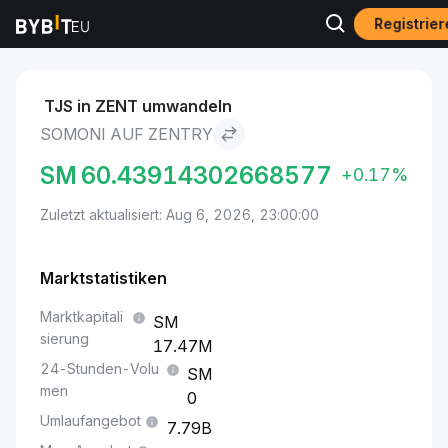
Registrier
Märkte
Zentry-Preis ZENT
Somoni to Zentry
TJS in ZENT umwandeln
SOMONI AUF ZENTRY
SM
60.43914302668577
+0.17%
Zuletzt aktualisiert: Aug 6, 2026, 23:00:00
Marktstatistiken
Marktkapitali
sierung
17.47M
24-Stunden-Volu
men
0
Umlaufangebot
7.79B