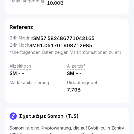
Max. Angebot
10.00B
Referenz
24h Niedrig
SM
57.582486771043165
24h Hoch
SM
61.051701908712985
*Die folgenden Daten zeigen Marktinformationen zu eth
Allzeithoch
Allzeittief
SM
--
SM
--
Marktkapitalisierung
Umlaufangebot
--
7.79B
Σχετικά με Somoni (TJS)
Somoni ist eine Kryptowährung, die auf Bybit-eu in Zentry