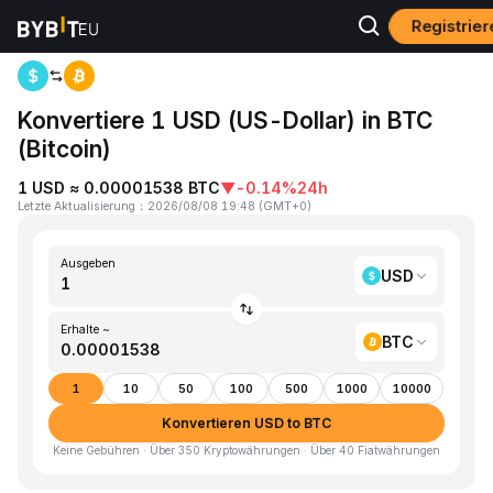
Registrier
Home
USD to BTC
Konvertiere 1 USD (US-Dollar) in BTC
(Bitcoin)
1 USD ≈ 0.00001538 BTC
▼
-0.14%
24h
Letzte Aktualisierung
：
2026/08/08 19:48
(
GMT+0
)
Ausgeben
USD
Erhalte ~
BTC
1
10
50
100
500
1000
10000
Konvertieren USD to BTC
Keine Gebühren · Über 350 Kryptowährungen · Über 40 Fiatwährungen