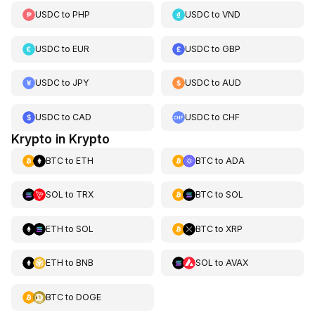
USDC
to
PHP
USDC
to
VND
USDC
to
EUR
USDC
to
GBP
USDC
to
JPY
USDC
to
AUD
USDC
to
CAD
USDC
to
CHF
Krypto in Krypto
BTC
to
ETH
BTC
to
ADA
SOL
to
TRX
BTC
to
SOL
ETH
to
SOL
BTC
to
XRP
ETH
to
BNB
SOL
to
AVAX
BTC
to
DOGE