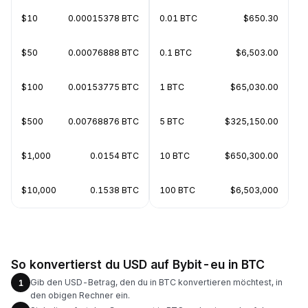
$10
0.00015378 BTC
0.01 BTC
$650.30
$50
0.00076888 BTC
0.1 BTC
$6,503.00
$100
0.00153775 BTC
1 BTC
$65,030.00
$500
0.00768876 BTC
5 BTC
$325,150.00
$1,000
0.0154 BTC
10 BTC
$650,300.00
$10,000
0.1538 BTC
100 BTC
$6,503,000
So konvertierst du USD auf Bybit-eu in BTC
Gib den USD-Betrag, den du in BTC konvertieren möchtest, in
1
den obigen Rechner ein.