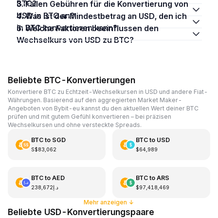
BTC?
3. Fallen Gebühren für die Konvertierung von
USD in BTC an?
4. Was ist der Mindestbetrag an USD, den ich
in BTC konvertieren kann?
5. Welche Faktoren beeinflussen den
Wechselkurs von USD zu BTC?
Beliebte BTC-Konvertierungen
Konvertiere BTC zu Echtzeit-Wechselkursen in USD und andere Fiat-
Währungen. Basierend auf den aggregierten Market Maker-
Angeboten von Bybit-eu kannst du den aktuellen Wert deiner BTC
prüfen und mit gutem Gefühl konvertieren – bei präzisen
Wechselkursen und ohne versteckte Spreads.
BTC
to
SGD
BTC
to
USD
S$83,062
$64,989
BTC
to
AED
BTC
to
ARS
د.إ238,672
$97,418,469
Mehr anzeigen
↓
Beliebte USD-Konvertierungspaare