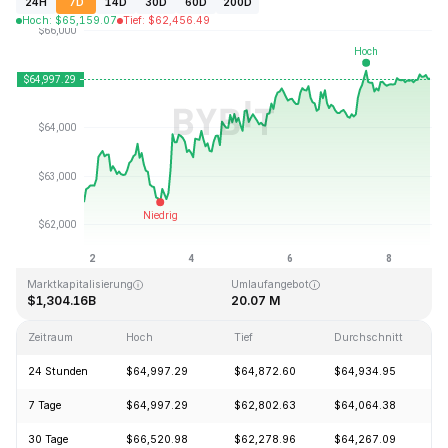
24H
7D
14D
30D
60D
200D
Hoch
:
$
65,159.07
Tief
:
$
62,456.49
Zuletzt aktualisiert: 2026-08-08, 19:48 GMT+0
Allzeithoch
Allzeittief
$126,080.00
$67.81
Marktkapitalisierung
Umlaufangebot
$1,304.16B
20.07 M
Zeitraum
Hoch
Tief
Durchschnitt
24 Stunden
$64,997.29
$64,872.60
$64,934.95
7 Tage
$64,997.29
$62,802.63
$64,064.38
30 Tage
$66,520.98
$62,278.96
$64,267.09