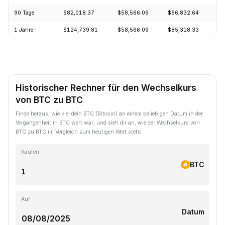
90 Tage
$82,018.37
$58,566.09
$66,832.64
1 Jahre
$124,739.81
$58,566.09
$85,318.33
Historischer Rechner für den Wechselkurs
von BTC zu BTC
Finde heraus, wie viel dein BTC (Bitcoin) an einem beliebigen Datum in der
Vergangenheit in BTC wert war, und sieh dir an, wie der Wechselkurs von
BTC zu BTC im Vergleich zum heutigen Wert steht.
Kaufen
BTC
Auf
Datum