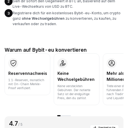
Sieh dir sofort den Gegenwert in BTC an, basierend auf dem
2
Live-Wechselkurs von USD zu BTC.
Registriere dich für ein kostenloses Bybit-eu-Konto, um crypto
3
ganz
ohne Wechselgebühren
zu konvertieren, zu kaufen, zu
verkaufen oder zu traden.
Warum auf Bybit-eu konvertieren
Reservennachweis
Keine
Mehr als 
Wechselgebühren
Millionen 
1:1-Reserven, monatlich
mit On-Chain Merkle-
Keine versteckten
Trete einer der
Proof verifiziert.
Gebühren. Der notierte
führenden Pla
Satz ist der endgültige
nach Trading
Preis, den du zahlst.
und Liquidität 
4.7
/ 5