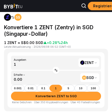
Registrier
Home
ZENT to SGD
Konvertiere 1 ZENT (Zentry) in SGD
(Singapur-Dollar)
1 ZENT ≈ S$0.00 SGD
▲
+0.28%
24h
Letzte Aktualisierung
：
2026/08/08 06:52
(
GMT+0
)
Ausgeben
ZENT
Erhalte ~
SGD
0.001
0.01
0.1
1
5
10
100
Konvertieren ZENT to SGD
Keine Gebühren · Über 350 Kryptowährungen · Über 40 Fiatwährungen