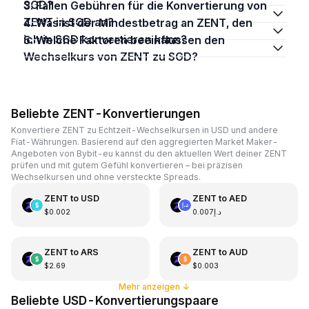
SGD?
3. Fallen Gebühren für die Konvertierung von
ZENT in SGD an?
4. Was ist der Mindestbetrag an ZENT, den
ich in SGD konvertieren kann?
5. Welche Faktoren beeinflussen den
Wechselkurs von ZENT zu SGD?
Beliebte ZENT-Konvertierungen
Konvertiere ZENT zu Echtzeit-Wechselkursen in USD und andere
Fiat-Währungen. Basierend auf den aggregierten Market Maker-
Angeboten von Bybit-eu kannst du den aktuellen Wert deiner ZENT
prüfen und mit gutem Gefühl konvertieren – bei präzisen
Wechselkursen und ohne versteckte Spreads.
ZENT
to
USD
ZENT
to
AED
$0.002
د.إ0.007
ZENT
to
ARS
ZENT
to
AUD
$2.69
$0.003
Mehr anzeigen
↓
Beliebte USD-Konvertierungspaare