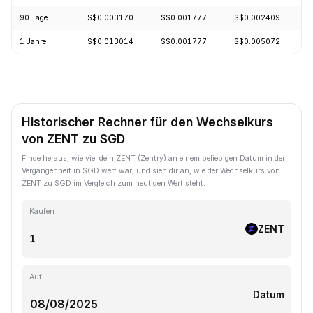
90 Tage
S$0.003170
S$0.001777
S$0.002409
1 Jahre
S$0.013014
S$0.001777
S$0.005072
Historischer Rechner für den Wechselkurs
von ZENT zu SGD
Finde heraus, wie viel dein ZENT (Zentry) an einem beliebigen Datum in der
Vergangenheit in SGD wert war, und sieh dir an, wie der Wechselkurs von
ZENT zu SGD im Vergleich zum heutigen Wert steht.
Kaufen
ZENT
Auf
Datum