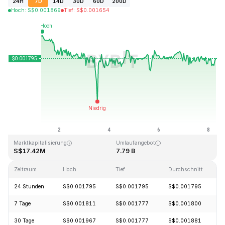
24H
7D
14D
30D
60D
200D
Hoch
:
S$
0.001869
Tief
:
S$
0.001654
Zuletzt aktualisiert: 2026-08-08, 06:52 GMT+0
Allzeithoch
Allzeittief
S$0.045317
S$0.001638
Marktkapitalisierung
Umlaufangebot
S$17.42M
7.79 B
Zeitraum
Hoch
Tief
Durchschnitt
24 Stunden
S$0.001795
S$0.001795
S$0.001795
7 Tage
S$0.001811
S$0.001777
S$0.001800
30 Tage
S$0.001967
S$0.001777
S$0.001881