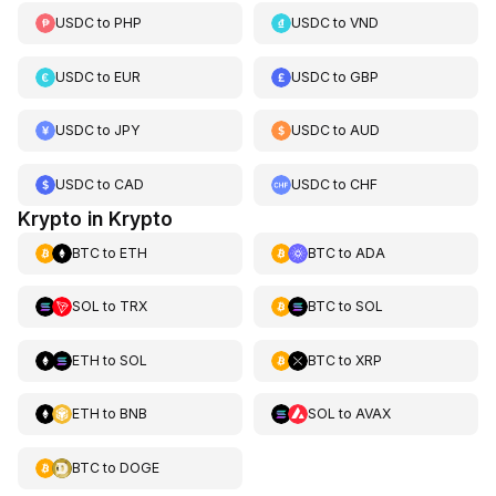
USDC
to
PHP
USDC
to
VND
USDC
to
EUR
USDC
to
GBP
USDC
to
JPY
USDC
to
AUD
USDC
to
CAD
USDC
to
CHF
Krypto in Krypto
BTC
to
ETH
BTC
to
ADA
SOL
to
TRX
BTC
to
SOL
ETH
to
SOL
BTC
to
XRP
ETH
to
BNB
SOL
to
AVAX
BTC
to
DOGE