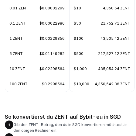
0.01 ZENT
$0.00002299
$10
4,350.54 ZENT
0.1 ZENT
$0.00022986
$50
21,752.71 ZENT
1 ZENT
$0.00229856
$100
43,505.42 ZENT
5 ZENT
$0.01149282
$500
217,527.12 ZENT
10 ZENT
$0.02298564
$1,000
435,054.24 ZENT
100 ZENT
$0.2298564
$10,000
4,350,542.36 ZENT
So konvertierst du ZENT auf Bybit-eu in SGD
Gib den ZENT-Betrag, den du in SGD konvertieren möchtest, in
1
den obigen Rechner ein.