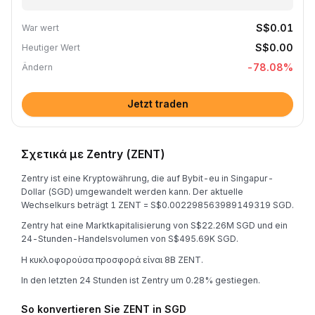
S$0.01
War wert
S$0.00
Heutiger Wert
-78.08
%
Ändern
Jetzt traden
Σχετικά με Zentry (ZENT)
Zentry ist eine Kryptowährung, die auf Bybit-eu in Singapur-
Dollar (SGD) umgewandelt werden kann. Der aktuelle
Wechselkurs beträgt 1 ZENT = S$0.002298563989149319 SGD.
Zentry hat eine Marktkapitalisierung von S$22.26M SGD und ein
24-Stunden-Handelsvolumen von S$495.69K SGD.
Η κυκλοφορούσα προσφορά είναι 8B ZENT.
In den letzten 24 Stunden ist Zentry um 0.28% gestiegen.
So konvertieren Sie ZENT in SGD