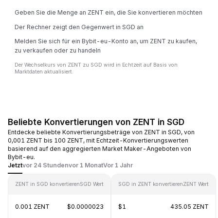
Geben Sie die Menge an ZENT ein, die Sie konvertieren möchten
Der Rechner zeigt den Gegenwert in SGD an
Melden Sie sich für ein Bybit-eu-Konto an, um ZENT zu kaufen,
zu verkaufen oder zu handeln
Der Wechselkurs von ZENT zu SGD wird in Echtzeit auf Basis von
Marktdaten aktualisiert.
Beliebte Konvertierungen von ZENT in SGD
Entdecke beliebte Konvertierungsbeträge von ZENT in SGD, von
0,001 ZENT bis 100 ZENT, mit Echtzeit-Konvertierungswerten
basierend auf den aggregierten Market Maker-Angeboten von
Bybit-eu.
Jetzt
vor 24 Stunden
vor 1 Monat
Vor 1 Jahr
ZENT in SGD konvertieren
SGD Wert
SGD in ZENT konvertieren
ZENT Wert
0.001 ZENT
$0.0000023
$1
435.05 ZENT