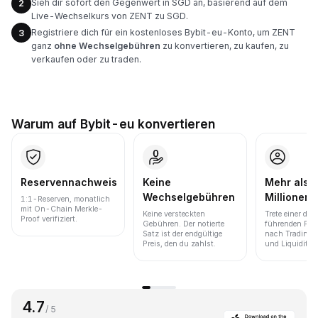
Sieh dir sofort den Gegenwert in SGD an, basierend auf dem
2
Live-Wechselkurs von ZENT zu SGD.
Registriere dich für ein kostenloses Bybit-eu-Konto, um ZENT
3
ganz
ohne Wechselgebühren
zu konvertieren, zu kaufen, zu
verkaufen oder zu traden.
Warum auf Bybit-eu konvertieren
Reservennachweis
Keine
Mehr als 
Wechselgebühren
Millionen 
1:1-Reserven, monatlich
mit On-Chain Merkle-
Keine versteckten
Trete einer der
Proof verifiziert.
Gebühren. Der notierte
führenden Pla
Satz ist der endgültige
nach Trading
Preis, den du zahlst.
und Liquidität 
4.7
/ 5