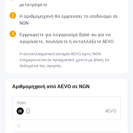
μετατρέψετε
2
Η αριθμομηχανή θα εμφανίσει το ισοδύναμο σε
NGN
3
Εγγραφείτε για λογαριασμό Bybit-eu για να
αγοράσετε, πουλήσετε ή ανταλλάξετε AEVO
Η συναλλαγματική ισοτιμία AEVO προς NGN
ενημερώνεται σε πραγματικό χρόνο με βάση τα
δεδομένα της αγοράς.
Αριθμομηχανή από AEVO σε NGN
Λήψη
AEVO