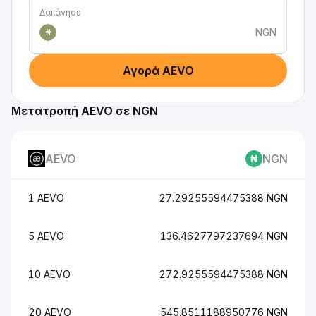
Δαπάνησε
NGN
₦
Αγορά AEVO
Μετατροπή AEVO σε NGN
AEVO
NGN
1 AEVO
27.29255594475388 NGN
5 AEVO
136.4627797237694 NGN
10 AEVO
272.9255594475388 NGN
20 AEVO
545.8511188950776 NGN