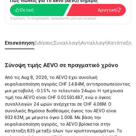
Πώς νιώθεις για το Aevo (AEVO) σήμερα;
Θετική
Αρνητική
Σημείωση: Οι πληροφορίες προορίζονται μόνο για αναφορά.
Επισκόπηση
Ειδήσεις
Συναλλαγή
Ανταλλαγή
Κατάταξη
Κ
Σύνοψη τιμής AEVO σε πραγματικό χρόνο
Από τις Aug 8, 2026, το AEVO έχει συνολική
κεφαλαιοποίηση αγοράς CHF 14.84M, αντιπροσωπεύοντας
μια μεταβολή -0.15% το τελευταίο 24ωρο. Η τρέχουσα
τιμή του AEVO είναι CHF 0.01591487, ενώ ο όγκος
συναλλαγών 24 ωρών ανέρχεται σε CHF 4.06M. Ο
συνολικός δημόσια διαθέσιμος όγκος του AEVO είναι
932.62M, με μέγιστο όγκο 1.00B. Με βάση την
κεφαλαιοποίηση αγοράς, το AEVO βρίσκεται στην
κατάταξη 835 μεταξύ όλων των κρυπτονομισμάτων. Το