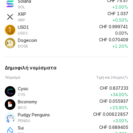
CHF
75.57
Solana
+2.00%
SOL
CHF
1.037
XRP
+0.50%
XRP
CHF
0.999741
USD1
0.00%
USD1
CHF
0.070409
Dogecoin
+1.20%
DOGE
Δημοφιλή νομίσματα
Νόμισμα
Τιμή και 24ώρες%
CHF
0.837233
Cysic
+34.00%
CYS
CHF
0.055937
Biconomy
+25.90%
BICO
CHF
0.00622857
Pudgy Penguins
+3.00%
PENGU
CHF
0.689405
Sui