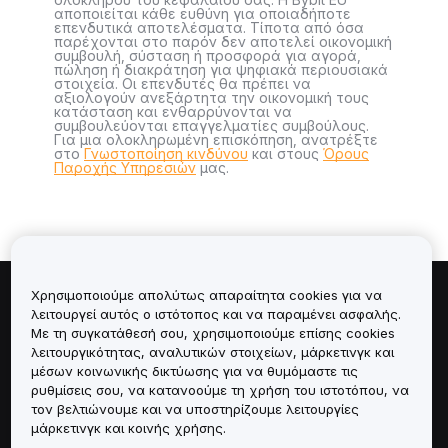
αποποιείται κάθε ευθύνη για οποιαδήποτε
επενδυτικά αποτελέσματα. Τίποτα από όσα
παρέχονται στο παρόν δεν αποτελεί οικονομική
συμβουλή, σύσταση ή προσφορά για αγορά,
πώληση ή διακράτηση για ψηφιακά περιουσιακά
στοιχεία. Οι επενδυτές θα πρέπει να
αξιολογούν ανεξάρτητα την οικονομική τους
κατάσταση και ενθαρρύνονται να
συμβουλεύονται επαγγελματίες συμβούλους.
Για μια ολοκληρωμένη επισκόπηση, ανατρέξτε
στο
Γνωστοποίηση κινδύνου
και στους
Όρους
Παροχής Υπηρεσιών
μας.
Χρησιμοποιούμε απολύτως απαραίτητα cookies για να
Πληροφορίες για
λειτουργεί αυτός ο ιστότοπος και να παραμένει ασφαλής.
Με τη συγκατάθεσή σου, χρησιμοποιούμε επίσης cookies
λειτουργικότητας, αναλυτικών στοιχείων, μάρκετινγκ και
Υπηρεσίες
μέσων κοινωνικής δικτύωσης για να θυμόμαστε τις
ρυθμίσεις σου, να κατανοούμε τη χρήση του ιστοτόπου, να
Υποστήριξη
τον βελτιώνουμε και να υποστηρίζουμε λειτουργίες
μάρκετινγκ και κοινής χρήσης.