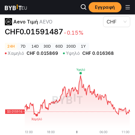
Εγγραφή
Τιμές Κρυπτονομισμάτων
Aevo Τιμή AEVO
Aevo Τιμή
AEVO
CHF
CHF0.01591487
-0.15%
24H
7D
14D
30D
60D
200D
1Y
Χαμηλό
CHF
0.015869
Υψηλό
CHF
0.016368