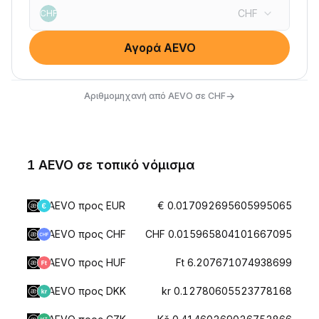
CHF
CHF
Αγορά AEVO
→
Αριθμομηχανή από AEVO σε CHF
1 AEVO σε τοπικό νόμισμα
AEVO προς EUR
€ 0.017092695605995065
AEVO προς CHF
CHF 0.015965804101667095
AEVO προς HUF
Ft 6.207671074938699
AEVO προς DKK
kr 0.12780605523778168