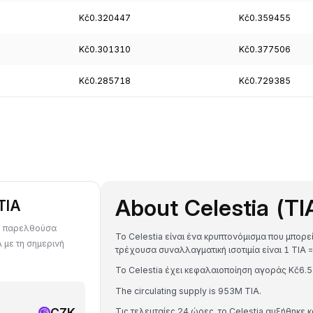
Kč0.320447
Kč0.359455
Kč0.301310
Kč0.377506
Kč0.285718
Kč0.729385
About Celestia (TI
TIA
τε παρελθούσα
Το Celestia είναι ένα κρυπτονόμισμα που μπορε
A με τη σημερινή
τρέχουσα συναλλαγματική ισοτιμία είναι 1 TI
Το Celestia έχει κεφαλαιοποίηση αγοράς Kč6
The circulating supply is 953M TIA.
CZK
Τις τελευταίες 24 ώρες, το Celestia αυξήθηκε 