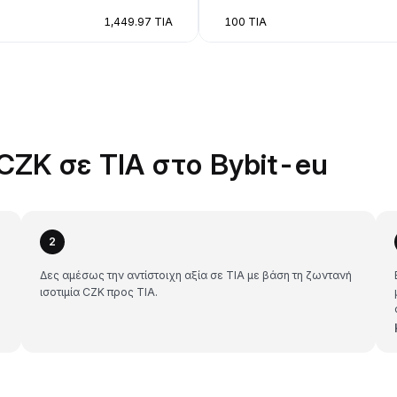
1,449.97 TIA
100 TIA
CZK σε TIA στο Bybit-eu
2
Δες αμέσως την αντίστοιχη αξία σε TIA με βάση τη ζωντανή
ισοτιμία CZK προς TIA.