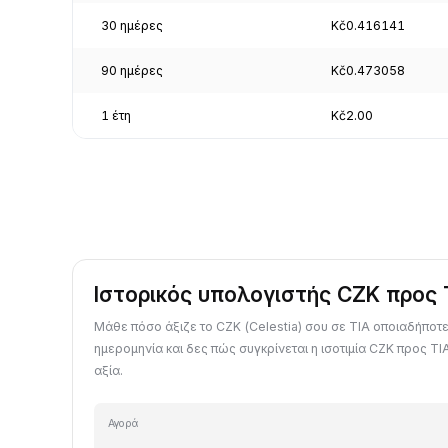
30 ημέρες
Kč0.416141
90 ημέρες
Kč0.473058
1 έτη
Kč2.00
Ιστορικός υπολογιστής CZK προς 
Μάθε πόσο άξιζε το CZK (Celestia) σου σε TIA οποιαδήπο
ημερομηνία και δες πώς συγκρίνεται η ισοτιμία CZK προς TI
αξία.
Αγορά