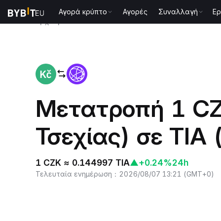
Αγορά κρύπτο
Αγορές
Συναλλαγή
Ερ
Αρχική
CZK to TIA
Μετατροπή 1 CZ
Τσεχίας) σε TIA 
1 CZK ≈ 0.144997 TIA
▲
+0.24%
24h
Τελευταία ενημέρωση
：
2026/08/07 13:21
(
GMT+0
)