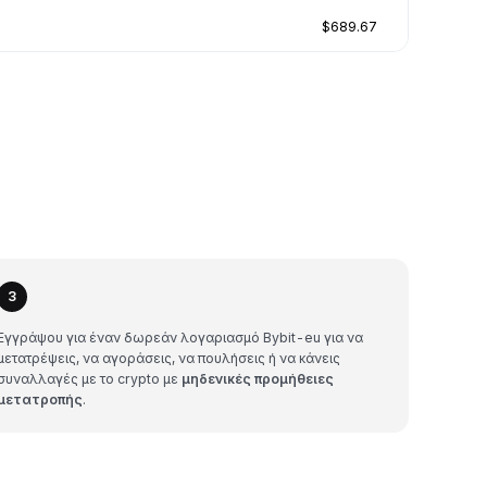
$689.67
3
Εγγράψου για έναν δωρεάν λογαριασμό Bybit-eu για να
μετατρέψεις, να αγοράσεις, να πουλήσεις ή να κάνεις
συναλλαγές με το crypto με
μηδενικές προμήθειες
μετατροπής
.