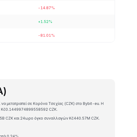
-14.87%
+1.52%
-81.01%
A)
ί να μετατραπεί σε Κορόνα Τσεχίας (CZK) στο Bybit-eu. Η
A = Kč0.1449974899558592 CZK.
.55B CZK και 24ωρο όγκο συναλλαγών Kč440.57M CZK.
κατά 0.24%.