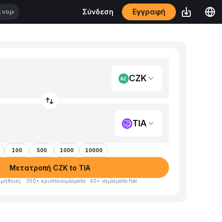
Εγγραφή
Σύνδεση
CZK
TIA
100
500
1000
10000
Μετατροπή CZK to TIA
μήθειες · 350+ κρυπτονομίσματα · 40+ νομίσματα fiat