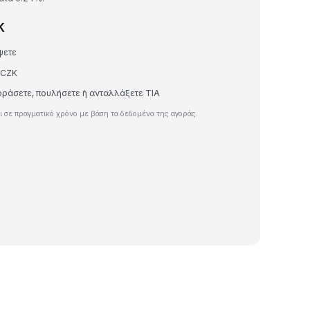
K
ψετε
 CZK
οράσετε, πουλήσετε ή ανταλλάξετε TIA
 σε πραγματικό χρόνο με βάση τα δεδομένα της αγοράς.