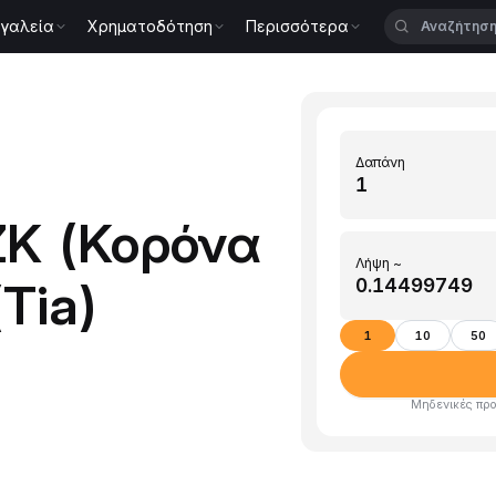
γαλεία
Χρηματοδότηση
Περισσότερα
Δαπάνη
K (Κορόνα
Λήψη ~
(Tia)
1
10
50
Μηδενικές προ