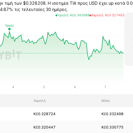
ην τιμή των $0.328208. Η ισοτιμία TIA προς USD έχει up κατά 0
4.87% τις τελευταίες 30 ημέρες.
Υψηλή
:
Kč
0.342688
Χαμηλή
:
Kč
0.317463
Χαμηλή
Μέσο
Kč0.328724
Kč0.332498
Kč0.320447
Kč0.330775