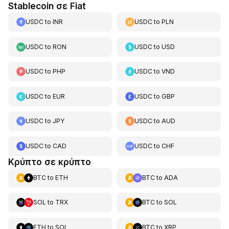
Stablecoin σε Fiat
USDC
to
INR
USDC
to
PLN
USDC
to
RON
USDC
to
USD
USDC
to
PHP
USDC
to
VND
USDC
to
EUR
USDC
to
GBP
USDC
to
JPY
USDC
to
AUD
USDC
to
CAD
USDC
to
CHF
Κρύπτο σε κρύπτο
BTC
to
ETH
BTC
to
ADA
SOL
to
TRX
BTC
to
SOL
ETH
to
SOL
BTC
to
XRP