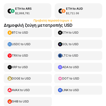
ETH
to
ARS
ETH
to
AUD
$2,868,781
$2,711.06
Προβολή περισσότερων
↓
Δημοφιλή ζεύγη μετατροπής USD
BTC
to
USD
ETH
to
USD
USDC
to
USD
SOL
to
USD
TRX
to
USD
LTC
to
USD
XRP
to
USD
ADA
to
USD
DOGE
to
USD
DOT
to
USD
AVAX
to
USD
LINK
to
USD
SHIB
to
USD