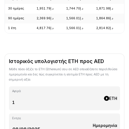
30 ημέρες
د.إ1,951.79
د.إ1,744.70
د.إ1,871.98
+
90 ημέρες
د.إ2,369.96
د.إ1,566.01
د.إ1,864.86
+
1 έτη
د.إ4,817.76
د.إ1,566.01
د.إ2,814.82
-
Ιστορικός υπολογιστής ETH προς AED
Μάθε πόσο άξιζε το ETH (Ethereum) σου σε AED οποιαδήποτε παρελθούσα
ημερομηνία και δες πώς συγκρίνεται η ισοτιμία ETH προς AED με τη
σημερινή αξία.
Αγορά
ETH
Ενεργ.
Ημερομηνία