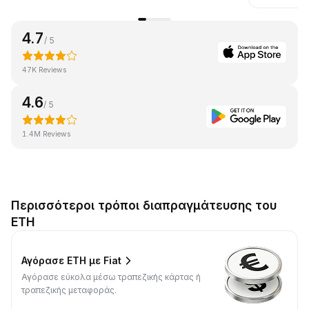
4.7
/ 5
47K Reviews
4.6
/ 5
1.4M Reviews
Περισσότεροι τρόποι διαπραγμάτευσης του
ETH
Αγόρασε ETH με Fiat
Αγόρασε εύκολα μέσω τραπεζικής κάρτας ή
τραπεζικής μεταφοράς.