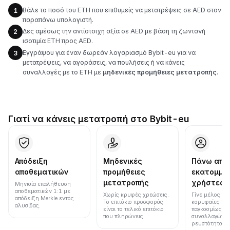
Βάλε το ποσό του ETH που επιθυμείς να μετατρέψεις σε AED στον
1
παραπάνω υπολογιστή.
Δες αμέσως την αντίστοιχη αξία σε AED με βάση τη ζωντανή
2
ισοτιμία ETH προς AED.
Εγγράψου για έναν δωρεάν λογαριασμό Bybit-eu για να
3
μετατρέψεις, να αγοράσεις, να πουλήσεις ή να κάνεις
συναλλαγές με το ETH με
μηδενικές προμήθειες μετατροπής
.
Γιατί να κάνεις μετατροπή στο Bybit-eu
Απόδειξη
Μηδενικές
Πάνω από
αποθεματικών
προμήθειες
εκατομμύ
μετατροπής
χρήστες
Μηνιαία επαλήθευση
αποθεματικών 1:1 με
Χωρίς κρυφές χρεώσεις.
Γίνε μέλος μια
απόδειξη Merkle εντός
Το επιτόκιο προσφοράς
κορυφαίες πλ
αλυσίδας.
είναι το τελικό επιτόκιο
παγκοσμίως σε
που πληρώνεις.
συναλλαγών κ
ρευστότητα.