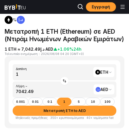
Εγγραφή
Αρχική
ETH to AED
Μετατροπή 1 ETH (Ethereum) σε AED
(Ντιράμ Ηνωμένων Αραβικών Εμιράτων)
1 ETH ≈ د.إ7,042.49 AED
▲
+1.06%
24h
Τελευταία ενημέρωση
：
2026/08/08 04:20
(
GMT+0
)
Δαπάνη
ETH
Λήψη ~
AED
0.001
0.01
0.1
1
5
10
100
Μετατροπή ETH to AED
Μηδενικές προμήθειες · 350+ κρυπτονομίσματα · 40+ νομίσματα fiat