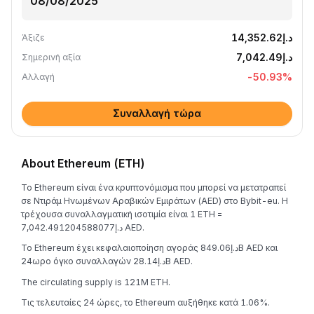
د.إ14,352.62
Άξιζε
د.إ7,042.49
Σημερινή αξία
-50.93
%
Αλλαγή
Συναλλαγή τώρα
About Ethereum (ETH)
Το Ethereum είναι ένα κρυπτονόμισμα που μπορεί να μετατραπεί
σε Ντιράμ Ηνωμένων Αραβικών Εμιράτων (AED) στο Bybit-eu. Η
τρέχουσα συναλλαγματική ισοτιμία είναι 1 ETH =
د.إ7,042.491204588077 AED.
Το Ethereum έχει κεφαλαιοποίηση αγοράς د.إ849.06B AED και
24ωρο όγκο συναλλαγών د.إ28.14B AED.
The circulating supply is 121M ETH.
Τις τελευταίες 24 ώρες, το Ethereum αυξήθηκε κατά 1.06%.