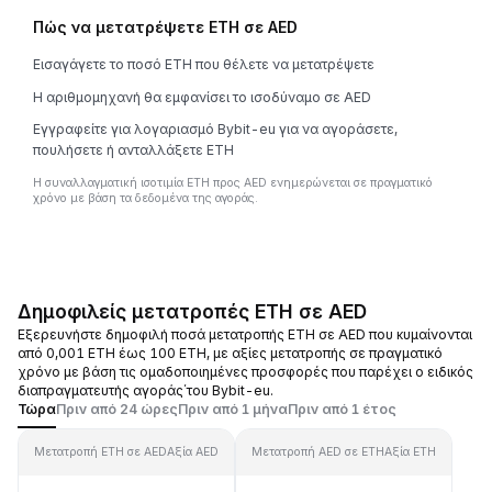
Πώς να μετατρέψετε ETH σε AED
Εισαγάγετε το ποσό ETH που θέλετε να μετατρέψετε
Η αριθμομηχανή θα εμφανίσει το ισοδύναμο σε AED
Εγγραφείτε για λογαριασμό Bybit-eu για να αγοράσετε,
πουλήσετε ή ανταλλάξετε ETH
Η συναλλαγματική ισοτιμία ETH προς AED ενημερώνεται σε πραγματικό
χρόνο με βάση τα δεδομένα της αγοράς.
Δημοφιλείς μετατροπές ETH σε AED
Εξερευνήστε δημοφιλή ποσά μετατροπής ETH σε AED που κυμαίνονται
από 0,001 ETH έως 100 ETH, με αξίες μετατροπής σε πραγματικό
χρόνο με βάση τις ομαδοποιημένες προσφορές που παρέχει ο ειδικός
διαπραγματευτής αγοράς΄του Bybit-eu.
Τώρα
Πριν από 24 ώρες
Πριν από 1 μήνα
Πριν από 1 έτος
Μετατροπή ETH σε AED
Αξία AED
Μετατροπή AED σε ETH
Αξία ETH