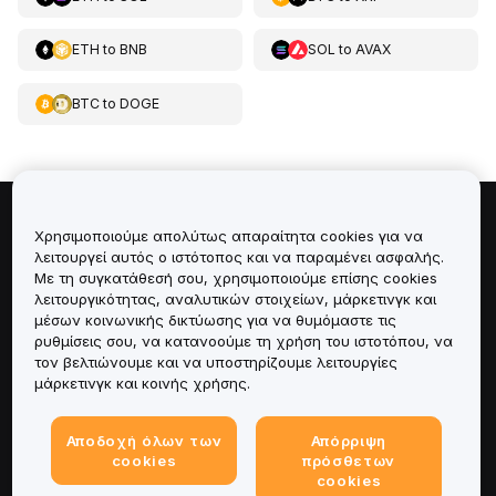
ETH
to
BNB
SOL
to
AVAX
BTC
to
DOGE
Πληροφορίες για
Χρησιμοποιούμε απολύτως απαραίτητα cookies για να
λειτουργεί αυτός ο ιστότοπος και να παραμένει ασφαλής.
Με τη συγκατάθεσή σου, χρησιμοποιούμε επίσης cookies
Υπηρεσίες
λειτουργικότητας, αναλυτικών στοιχείων, μάρκετινγκ και
μέσων κοινωνικής δικτύωσης για να θυμόμαστε τις
Υποστήριξη
ρυθμίσεις σου, να κατανοούμε τη χρήση του ιστοτόπου, να
τον βελτιώνουμε και να υποστηρίζουμε λειτουργίες
μάρκετινγκ και κοινής χρήσης.
Προϊόντα
Αποδοχή όλων των
Απόρριψη
Νομικά
cookies
πρόσθετων
cookies