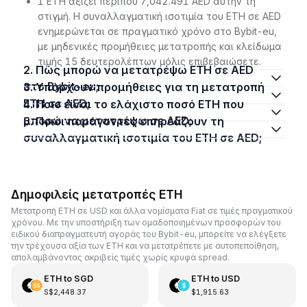
1 ETH αξίζει περίπου 7,042.491 AED αυτήν τη
στιγμή. Η συναλλαγματική ισοτιμία του ETH σε AED
ενημερώνεται σε πραγματικό χρόνο στο Bybit-eu,
με μηδενικές προμήθειες μετατροπής και κλείδωμα
τιμής 15 δευτερολέπτων μόλις επιβεβαιώσετε.
2. Πώς μπορώ να μετατρέψω ETH σε AED
στο Bybit-eu;
3. Υπάρχουν προμήθειες για τη μετατροπή
ETH σε AED;
4. Ποιο είναι το ελάχιστο ποσό ETH που
μπορώ να μετατρέψω σε AED;
5. Ποιοι παράγοντες επηρεάζουν τη
συναλλαγματική ισοτιμία του ETH σε AED;
Δημοφιλείς μετατροπές ETH
Μετατροπή ETH σε USD και άλλα νομίσματα Fiat σε τιμές πραγματικού
χρόνου. Με την υποστήριξη των ομαδοποιημένων προσφορών του
ειδικού διαπραγματευτή αγοράς του Bybit-eu, μπορείτε να ελέγξετε
την τρέχουσα αξία των ETH και να μετατρέπετε με αυτοπεποίθηση,
απολαμβάνοντας ακριβείς τιμές χωρίς κρυφά spread.
ETH
to
SGD
ETH
to
USD
S$2,448.37
$1,915.63