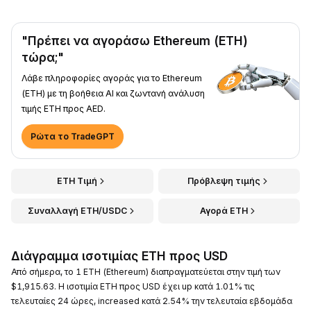
"Πρέπει να αγοράσω Ethereum (ETH)
τώρα;"
Λάβε πληροφορίες αγοράς για το Ethereum
(ETH) με τη βοήθεια AI και ζωντανή ανάλυση
τιμής ETH προς AED.
Ρώτα το TradeGPT
ETH Τιμή
Πρόβλεψη τιμής
Συναλλαγή ETH/USDC
Αγορά ETH
Διάγραμμα ισοτιμίας ETH προς USD
Από σήμερα, το 1 ETH (Ethereum) διαπραγματεύεται στην τιμή των
$1,915.63. Η ισοτιμία ETH προς USD έχει up κατά 1.01% τις
τελευταίες 24 ώρες, increased κατά 2.54% την τελευταία εβδομάδα