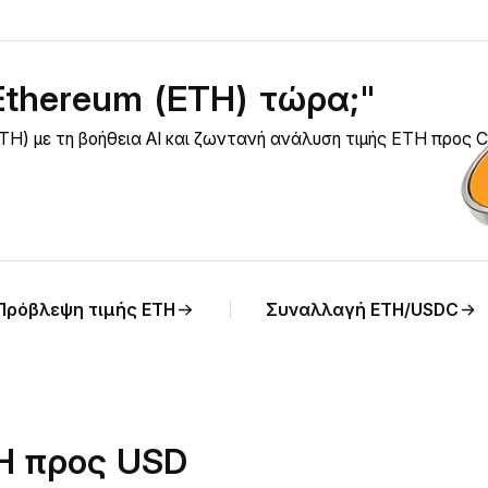
Ethereum (ETH) τώρα;"
TH) με τη βοήθεια AI και ζωντανή ανάλυση τιμής ETH προς 
Πρόβλεψη τιμής ETH
Συναλλαγή ETH/USDC
TH προς USD