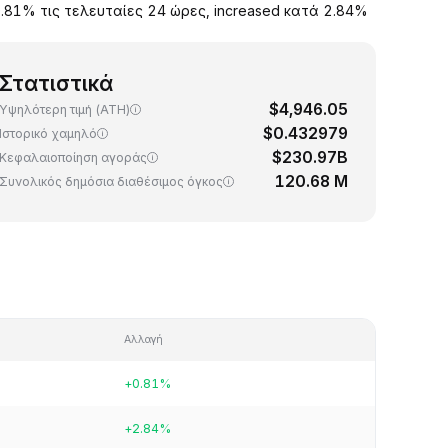
0.81% τις τελευταίες 24 ώρες, increased κατά 2.84%
Στατιστικά
$4,946.05
Υψηλότερη τιμή (ATH)
$0.432979
Ιστορικό χαμηλό
$230.97B
Κεφαλαιοποίηση αγοράς
120.68 M
Συνολικός δημόσια διαθέσιμος όγκος
Αλλαγή
+0.81%
+2.84%