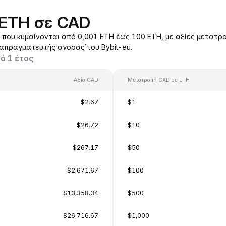
 ETH σε CAD
ου κυμαίνονται από 0,001 ETH έως 100 ETH, με αξίες μετατρο
ιαπραγματευτής αγοράς΄του Bybit-eu.
ό 1 έτος
Αξία CAD
Μετατροπή CAD σε ETH
$2.67
$1
$26.72
$10
$267.17
$50
$2,671.67
$100
$13,358.34
$500
$26,716.67
$1,000