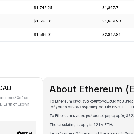
$1,742.25
$1,867.74
$1,566.01
$1,869.93
$1,566.01
$2,817.81
About Ethereum (
 CAD
ποτε παρελθούσα
Το Ethereum είναι ένα κρυπτονόμισμα που μπορ
D με τη σημερινή
τρέχουσα συναλλαγματική ισοτιμία είναι 1 ET
Το Ethereum έχει κεφαλαιοποίηση αγοράς $3
The circulating supply is 121M ETH.
ETH
Τις τελευταίες 24 ώρες, το Ethereum αυξήθηκε