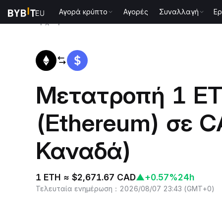
Αγορά κρύπτο
Αγορές
Συναλλαγή
Ερ
Αρχική
ETH to CAD
Μετατροπή 1 E
(Ethereum) σε C
Καναδά)
1 ETH ≈ $2,671.67 CAD
▲
+0.57%
24h
Τελευταία ενημέρωση
：
2026/08/07 23:43
(
GMT+0
)