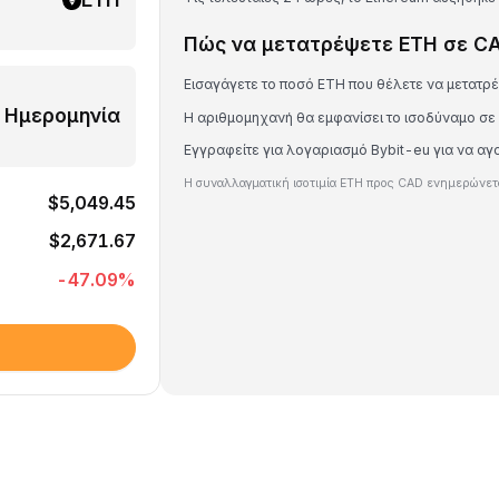
Πώς να μετατρέψετε ETH σε C
Εισαγάγετε το ποσό ETH που θέλετε να μετατρ
Ημερομηνία
Η αριθμομηχανή θα εμφανίσει το ισοδύναμο σ
Εγγραφείτε για λογαριασμό Bybit-eu για να α
Η συναλλαγματική ισοτιμία ETH προς CAD ενημερώνετα
$5,049.45
$2,671.67
-47.09
%