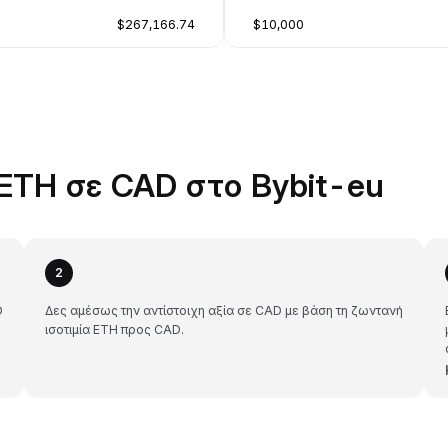
$267,166.74
$10,000
ETH σε CAD στο Bybit-eu
2
D
Δες αμέσως την αντίστοιχη αξία σε CAD με βάση τη ζωντανή
ισοτιμία ETH προς CAD.