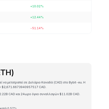
+10.02%
+12.44%
-51.14%
ETH)
εί να μετατραπεί σε Δολάριο Καναδά (CAD) στο Bybit-eu. Η
H = $2,671.6673940957517 CAD.
22.22B CAD και 24ωρο όγκο συναλλαγών $11.02B CAD.
 κατά 0.57%.