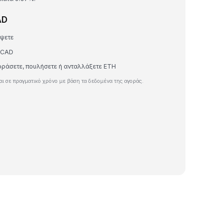
AD
έψετε
ε CAD
γοράσετε, πουλήσετε ή ανταλλάξετε ETH
ι σε πραγματικό χρόνο με βάση τα δεδομένα της αγοράς.