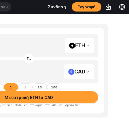
Εγγραφή
Σύνδεση
ETH
CAD
1
5
10
100
Μετατροπή ETH to CAD
μήθειες · 350+ κρυπτονομίσματα · 40+ νομίσματα fiat