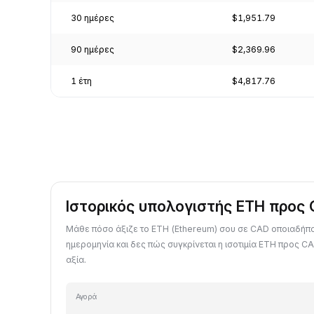
30 ημέρες
$1,951.79
90 ημέρες
$2,369.96
1 έτη
$4,817.76
Ιστορικός υπολογιστής ETH προς
Μάθε πόσο άξιζε το ETH (Ethereum) σου σε CAD οποιαδή
ημερομηνία και δες πώς συγκρίνεται η ισοτιμία ETH προς CA
αξία.
Αγορά