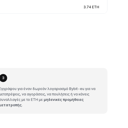
3.74 ETH
3
Εγγράψου για έναν δωρεάν λογαριασμό Bybit-eu για να
μετατρέψεις, να αγοράσεις, να πουλήσεις ή να κάνεις
συναλλαγές με το ETH με
μηδενικές προμήθειες
μετατροπής
.