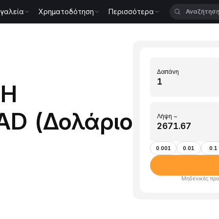
γαλεία
Χρηματοδότηση
Περισσότερα
Δαπάνη
TH
AD (Δολάριο
Λήψη ~
0.001
0.01
0.1
Μηδενικές προ