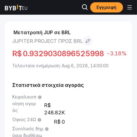
Εγγραφή
Αγορές
Jupiter Project Τιμή JUP
Jupiter Project to BRL
Μετατροπή JUP σε BRL
JUPITER PROJECT ΠΡΟΣ BRL
R$
0.9329030896525998
-3.18%
Τελευταία ενημέρωση: Aug 6, 2026, 14:00:00
Στατιστικά στοιχεία αγοράς
Κεφαλαιοπ
οίηση αγορ
άς
248.82K
Όγκος 24Ω
0
Συνολικός δημ
όσια διαθέσιμ