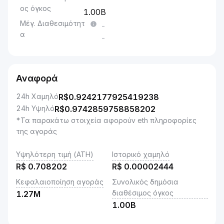
ος όγκος
1.00B
Μέγ. Διαθεσιμότητ
-
α
-
Αναφορά
24h Χαμηλό
R$
0.9242177925419238
24h Υψηλό
R$
0.9742859758858202
*Τα παρακάτω στοιχεία αφορούν eth πληροφορίες
της αγοράς
Υψηλότερη τιμή (ATH)
Ιστορικό χαμηλό
R$
0.708202
R$
0.00002444
Κεφαλαιοποίηση αγοράς
Συνολικός δημόσια
διαθέσιμος όγκος
1.27M
1.00B