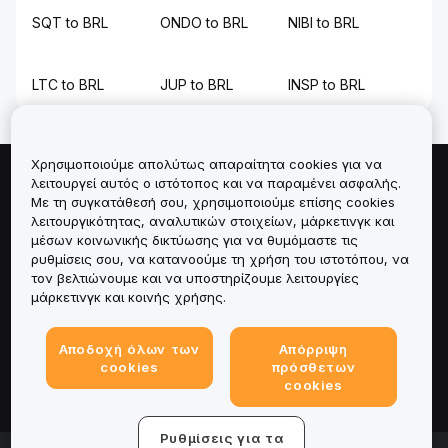
SQT to BRL
ONDO to BRL
NIBI to BRL
LTC to BRL
JUP to BRL
INSP to BRL
Χρησιμοποιούμε απολύτως απαραίτητα cookies για να
λειτουργεί αυτός ο ιστότοπος και να παραμένει ασφαλής.
Πληροφορίες για
Με τη συγκατάθεσή σου, χρησιμοποιούμε επίσης cookies
λειτουργικότητας, αναλυτικών στοιχείων, μάρκετινγκ και
Υπηρεσίες
μέσων κοινωνικής δικτύωσης για να θυμόμαστε τις
ρυθμίσεις σου, να κατανοούμε τη χρήση του ιστοτόπου, να
τον βελτιώνουμε και να υποστηρίζουμε λειτουργίες
Υποστήριξη
μάρκετινγκ και κοινής χρήσης.
Προϊόντα
Αποδοχή όλων των
Απόρριψη
cookies
πρόσθετων
Νομικά
cookies
Ρυθμίσεις για τα