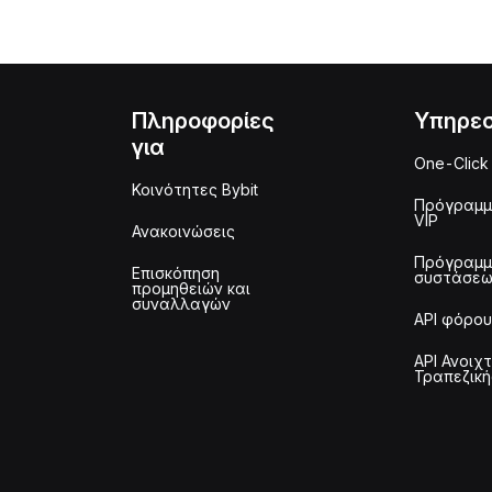
Πληροφορίες
Υπηρεσ
για
One-Click
Κοινότητες Bybit
Πρόγραμ
VIP
Ανακοινώσεις
Πρόγραμ
Επισκόπηση
συστάσε
προμηθειών και
συναλλαγών
API φόρου
API Ανοιχ
Τραπεζική