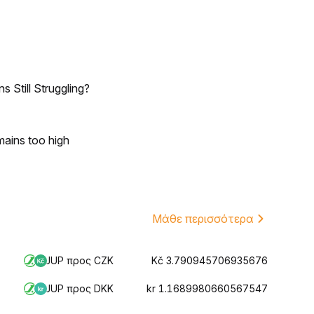
 Still Struggling?
mains too high
Μάθε περισσότερα
JUP προς CZK
Kč 3.790945706935676
JUP προς DKK
kr 1.1689980660567547