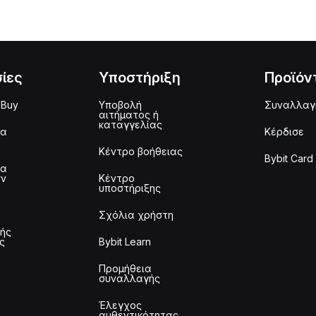
ίες
Υποστήριξη
Προϊόν
 Buy
Υποβολή
Συναλλαγ
αιτήματος ή
καταγγελίας
μα
Κέρδισε
Κέντρο βοήθειας
Bybit Card
μα
ων
Κέντρο
υποστήριξης
Σχόλια χρήστη
τής
ς
Bybit Learn
Προμήθεια
συναλλαγής
Έλεγχος
αυθεντικότητας