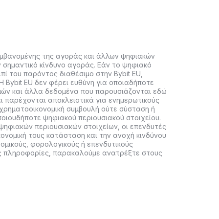
αμβανομένης της αγοράς και άλλων ψηφιακών
ν σημαντικό κίνδυνο αγοράς. Εάν το ψηφιακό
πί του παρόντος διαθέσιμο στην Bybit EU,
Η Bybit EU δεν φέρει ευθύνη για οποιαδήποτε
μών και άλλα δεδομένα που παρουσιάζονται εδώ
ι παρέχονται αποκλειστικά για ενημερωτικούς
 χρηματοοικονομική συμβουλή ούτε σύσταση ή
οιουδήποτε ψηφιακού περιουσιακού στοιχείου.
ψηφιακών περιουσιακών στοιχείων, οι επενδυτές
κονομική τους κατάσταση και την ανοχή κινδύνου
νομικούς, φορολογικούς ή επενδυτικούς
ες πληροφορίες, παρακαλούμε ανατρέξτε στους