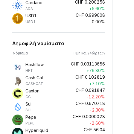
CHF
0.200258
Cardano
+5.60%
ADA
CHF
0.999608
USD1
0.00%
USD1
Δημοφιλή νομίσματα
Νόμισμα
Τιμή και 24ώρες%
CHF
0.03113656
Hashflow
+76.80%
HFT
CHF
0.102819
Cash Cat
+7.10%
CASHCAT
CHF
0.091847
Canton
-12.20%
CC
CHF
0.670718
Sui
-2.30%
SUI
CHF
0.0000028
Pepe
-2.60%
PEPE
CHF
56.04
Hyperliquid