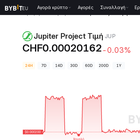
Αγορά κρύπτο
Αγορές
Συναλλαγή
Ερ
Τιμές Κρυπτονομισμάτων
Jupiter Project Τιμή JUP
Jupiter Project Τιμή
JUP
CHF0.00020162
-0.03%
24H
7D
14D
30D
60D
200D
1Y