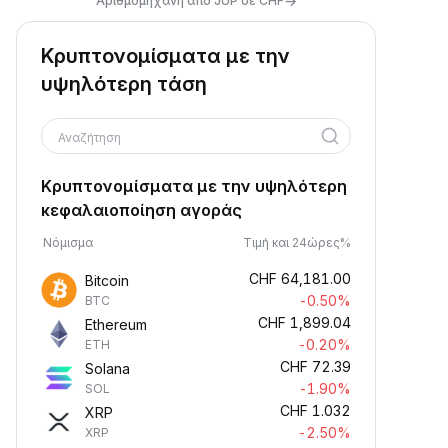
→
Αριθμομηχανή από JUP σε CHF
Κρυπτονομίσματα με την
υψηλότερη τάση
Αναζήτηση
Κρυπτονομίσματα με την υψηλότερη
κεφαλαιοποίηση αγοράς
Νόμισμα
Τιμή και 24ώρες%
CHF
64,181.00
Bitcoin
-0.50%
BTC
CHF
1,899.04
Ethereum
-0.20%
ETH
CHF
72.39
Solana
-1.90%
SOL
CHF
1.032
XRP
-2.50%
XRP