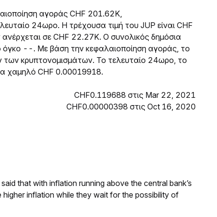
αλαιοποίηση αγοράς CHF 201.62K,
ευταίο 24ωρο. Η τρέχουσα τιμή του JUP είναι CHF
ανέρχεται σε CHF 22.27K. Ο συνολικός δημόσια
το όγκο --. Με βάση την κεφαλαιοποίηση αγοράς, το
ν των κρυπτονομισμάτων. Το τελευταίο 24ωρο, το
να χαμηλό CHF 0.00019918.
CHF0.119688 στις Mar 22, 2021
CHF0.00000398 στις Oct 16, 2020
aid that with inflation running above the central bank’s
igher inflation while they wait for the possibility of