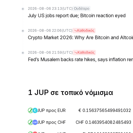
2026-08-06 23:13
(UTC)
Ουδέτερο
July US jobs report due; Bitcoin reaction eyed
2026-08-06 22:06
(UTC)
Καθοδικός
Crypto Market 2026: Why Are Bitcoin and Altcoins
2026-08-06 21:59
(UTC)
Καθοδικός
Fed’s Musalem backs rate hikes, says inflation re
1 JUP σε τοπικό νόμισμα
JUP προς EUR
€ 0.15637565499491032
JUP προς CHF
CHF 0.1463954082485493