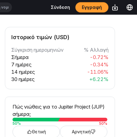
Εγγραφή
Σύνδεση
Ιστορικό τιμών (USD)
Σύγκριση ημερομηνιών
% Αλλαγή
Σήμερα
-0.72%
7 ημέρες
-0.34%
14 ημέρες
-11.06%
30 ημέρες
+6.22%
Πώς νιώθεις για το Jupiter Project (JUP)
σήμερα;
50
%
50
%
Θετική
Αρνητική