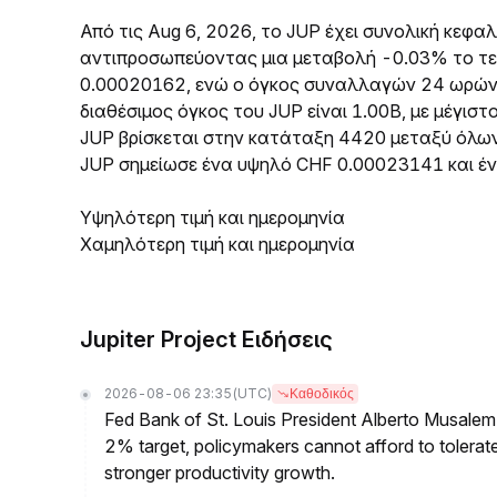
Από τις Aug 6, 2026, το JUP έχει συνολική κεφ
αντιπροσωπεύοντας μια μεταβολή -0.03% το τελ
0.00020162, ενώ ο όγκος συναλλαγών 24 ωρών 
διαθέσιμος όγκος του JUP είναι 1.00B, με μέγισ
JUP βρίσκεται στην κατάταξη 4420 μεταξύ όλω
JUP σημείωσε ένα υψηλό CHF 0.00023141 και έ
Υψηλότερη τιμή και ημερομηνία
Χαμηλότερη τιμή και ημερομηνία
Jupiter Project Ειδήσεις
2026-08-06 23:35
(UTC)
Καθοδικός
Fed Bank of St. Louis President Alberto Musalem s
2% target, policymakers cannot afford to tolerate h
stronger productivity growth.