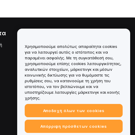
τα
Νομικά
ή
Πολιτική σύγκρουσης
Χρησιμοποιούμε απολύτως απαραίτητα cookies
συμφερόντων
για να λειτουργεί αυτός ο ιστότοπος και να
παραμένει ασφαλής. Με τη συγκατάθεσή σου,
Σύνοψη της Πολιτικής
χρησιμοποιούμε επίσης cookies λειτουργικότητας,
Θεματοφυλακής και
Διαχείρισης
αναλυτικών στοιχείων, μάρκετινγκ και μέσων
κοινωνικής δικτύωσης για να θυμόμαστε τις
Πληροφορίες ESG
ρυθμίσεις σου, να κατανοούμε τη χρήση του
ιστοτόπου, να τον βελτιώνουμε και να
Crypto-Asset White Papers
υποστηρίζουμε λειτουργίες μάρκετινγκ και κοινής
χρήσης.
Αποδοχή όλων των cookies
Απόρριψη πρόσθετων cookies