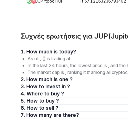
JUP προς HUF
Ft 57.12163236793402
Συχνές ερωτήσεις για JUP(Jupite
1. How much is today?
As of , () is trading at .
In the last 24 hours, the lowest price is , and the 
The market cap is , ranking it # among all cryptoc
2. How much is one ?
3. How to invest in ?
4. Where to buy ?
5. How to buy ?
6. How to sell ?
7. How many are there?