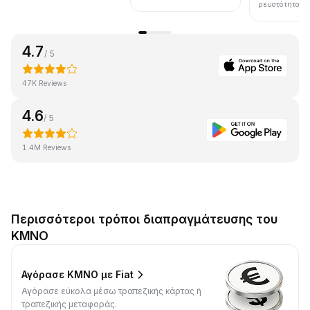
ρευστότητα.
4.7
/ 5
47K Reviews
4.6
/ 5
1.4M Reviews
Περισσότεροι τρόποι διαπραγμάτευσης του
KMNO
Αγόρασε KMNO με Fiat
Αγόρασε εύκολα μέσω τραπεζικής κάρτας ή
τραπεζικής μεταφοράς.