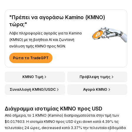
"Πρέπει να αγοράσω Kamino (KMNO)
τώρα;"
Λάβε πληροφορίες αγοράς για το Kamino
(KMNO) με τη βοήθεια AI και ζωντανή
ανάλυση τιμής KMNO προς NGN.
Ρώτα το TradeGPT
KMNO Τιμή
Πρόβλεψη τιμής
Συναλλαγή KMNO/USDC
Αγορά KMNO
Διάγραμμα ισοτιμίας KMNO προς USD
Από σήμερα, το 1 KMNO (Kamino) διαπραγματεύεται στην τιμή των
$0.017603. Η ισοτιμία KMNO προς USD έχει down κατά 4.39% τις
τελευταίες 24 ώρες, decreased κατά 3.37% την τελευταία εβδομάδα