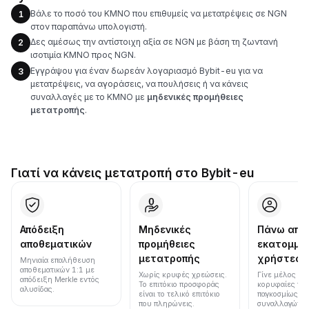
Βάλε το ποσό του KMNO που επιθυμείς να μετατρέψεις σε NGN
1
στον παραπάνω υπολογιστή.
Δες αμέσως την αντίστοιχη αξία σε NGN με βάση τη ζωντανή
2
ισοτιμία KMNO προς NGN.
Εγγράψου για έναν δωρεάν λογαριασμό Bybit-eu για να
3
μετατρέψεις, να αγοράσεις, να πουλήσεις ή να κάνεις
συναλλαγές με το KMNO με
μηδενικές προμήθειες
μετατροπής
.
Γιατί να κάνεις μετατροπή στο Bybit-eu
Απόδειξη
Μηδενικές
Πάνω από
αποθεματικών
προμήθειες
εκατομμύ
μετατροπής
χρήστες
Μηνιαία επαλήθευση
αποθεματικών 1:1 με
Χωρίς κρυφές χρεώσεις.
Γίνε μέλος μια
απόδειξη Merkle εντός
Το επιτόκιο προσφοράς
κορυφαίες πλ
αλυσίδας.
είναι το τελικό επιτόκιο
παγκοσμίως σε
που πληρώνεις.
συναλλαγών κ