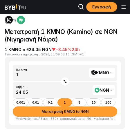
Εγγραφή
Αρχική
KMNO to NGN
Μετατροπή 1 KMNO (Kamino) σε NGN
(Νιγηριανή Νάιρα)
1 KMNO ≈ ₦24.05 NGN
▼
-3.45%
24h
Τελευταία ενημέρωση
：
2026/08/09 08:16
(
GMT+0
)
Δαπάνη
KMNO
Λήψη ~
NGN
0.001
0.01
0.1
1
5
10
100
Μετατροπή KMNO to NGN
Μηδενικές προμήθειες · 350+ κρυπτονομίσματα · 40+ νομίσματα fiat