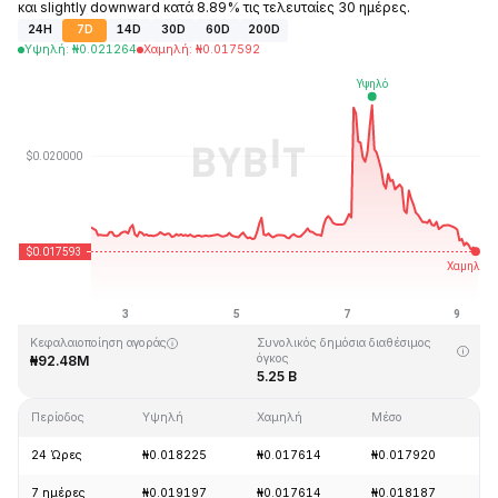
και slightly downward κατά 8.89% τις τελευταίες 30 ημέρες.
24H
7D
14D
30D
60D
200D
Υψηλή
:
₦
0.021264
Χαμηλή
:
₦
0.017592
Τελευταία ενημέρωση στις: 2026-08-09, 08:16 GMT+0
Υψηλότερη τιμή (ATH)
Ιστορικό χαμηλό
₦0.247842
₦0.013427
Κεφαλαιοποίηση αγοράς
Συνολικός δημόσια διαθέσιμος
όγκος
₦92.48M
5.25 B
Περίοδος
Υψηλή
Χαμηλή
Μέσο
Α
24 Ώρες
₦0.018225
₦0.017614
₦0.017920
-
7 ημέρες
₦0.019197
₦0.017614
₦0.018187
-