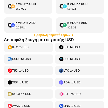
KMNO
to
SGD
KMNO
to
USD
S$0.022
$0.018
KMNO
to
AED
KMNO
to
ARS
د.إ0.065
$26.39
Προβολή περισσότερων
↓
Δημοφιλή ζεύγη μετατροπής USD
BTC
to
USD
ETH
to
USD
USDC
to
USD
SOL
to
USD
TRX
to
USD
LTC
to
USD
XRP
to
USD
ADA
to
USD
DOGE
to
USD
DOT
to
USD
AVAX
to
USD
LINK
to
USD