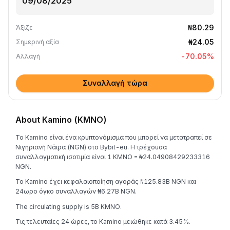
₦80.29
Άξιζε
₦24.05
Σημερινή αξία
-70.05
%
Αλλαγή
Συναλλαγή τώρα
About Kamino (KMNO)
Το Kamino είναι ένα κρυπτονόμισμα που μπορεί να μετατραπεί σε
Νιγηριανή Νάιρα (NGN) στο Bybit-eu. Η τρέχουσα
συναλλαγματική ισοτιμία είναι 1 KMNO = ₦24.04908429233316
NGN.
Το Kamino έχει κεφαλαιοποίηση αγοράς ₦125.83B NGN και
24ωρο όγκο συναλλαγών ₦6.27B NGN.
The circulating supply is 5B KMNO.
Τις τελευταίες 24 ώρες, το Kamino μειώθηκε κατά 3.45%.