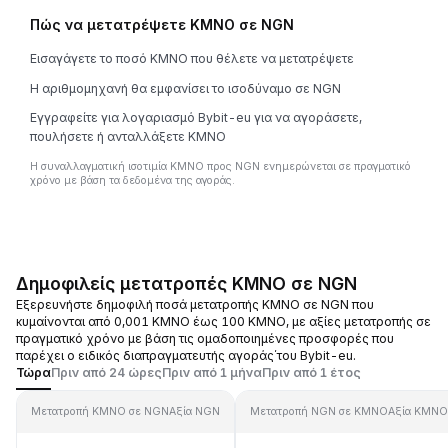
Πώς να μετατρέψετε KMNO σε NGN
Εισαγάγετε το ποσό KMNO που θέλετε να μετατρέψετε
Η αριθμομηχανή θα εμφανίσει το ισοδύναμο σε NGN
Εγγραφείτε για λογαριασμό Bybit-eu για να αγοράσετε,
πουλήσετε ή ανταλλάξετε KMNO
Η συναλλαγματική ισοτιμία KMNO προς NGN ενημερώνεται σε πραγματικό
χρόνο με βάση τα δεδομένα της αγοράς.
Δημοφιλείς μετατροπές KMNO σε NGN
Εξερευνήστε δημοφιλή ποσά μετατροπής KMNO σε NGN που
κυμαίνονται από 0,001 KMNO έως 100 KMNO, με αξίες μετατροπής σε
πραγματικό χρόνο με βάση τις ομαδοποιημένες προσφορές που
παρέχει ο ειδικός διαπραγματευτής αγοράς΄του Bybit-eu.
Τώρα
Πριν από 24 ώρες
Πριν από 1 μήνα
Πριν από 1 έτος
Μετατροπή KMNO σε NGN
Αξία NGN
Μετατροπή NGN σε KMNO
Αξία KMNO