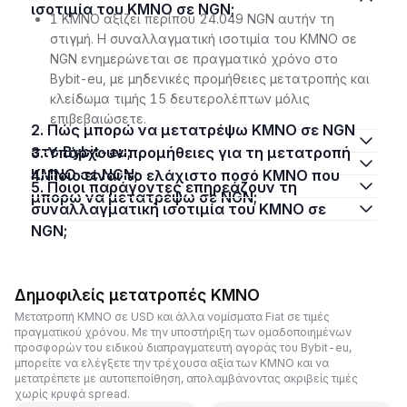
ισοτιμία του KMNO σε NGN;
1 KMNO αξίζει περίπου 24.049 NGN αυτήν τη
στιγμή. Η συναλλαγματική ισοτιμία του KMNO σε
NGN ενημερώνεται σε πραγματικό χρόνο στο
Bybit-eu, με μηδενικές προμήθειες μετατροπής και
κλείδωμα τιμής 15 δευτερολέπτων μόλις
επιβεβαιώσετε.
2. Πώς μπορώ να μετατρέψω KMNO σε NGN
στο Bybit-eu;
3. Υπάρχουν προμήθειες για τη μετατροπή
KMNO σε NGN;
4. Ποιο είναι το ελάχιστο ποσό KMNO που
5. Ποιοι παράγοντες επηρεάζουν τη
μπορώ να μετατρέψω σε NGN;
συναλλαγματική ισοτιμία του KMNO σε
NGN;
Δημοφιλείς μετατροπές KMNO
Μετατροπή KMNO σε USD και άλλα νομίσματα Fiat σε τιμές
πραγματικού χρόνου. Με την υποστήριξη των ομαδοποιημένων
προσφορών του ειδικού διαπραγματευτή αγοράς του Bybit-eu,
μπορείτε να ελέγξετε την τρέχουσα αξία των KMNO και να
μετατρέπετε με αυτοπεποίθηση, απολαμβάνοντας ακριβείς τιμές
χωρίς κρυφά spread.