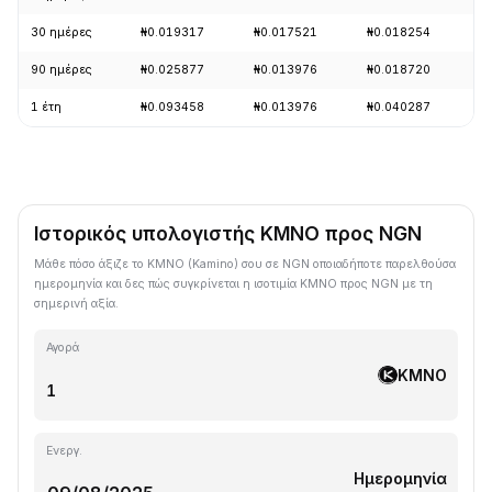
30 ημέρες
₦0.019317
₦0.017521
₦0.018254
-
90 ημέρες
₦0.025877
₦0.013976
₦0.018720
+
1 έτη
₦0.093458
₦0.013976
₦0.040287
-
Ιστορικός υπολογιστής KMNO προς NGN
Μάθε πόσο άξιζε το KMNO (Kamino) σου σε NGN οποιαδήποτε παρελθούσα
ημερομηνία και δες πώς συγκρίνεται η ισοτιμία KMNO προς NGN με τη
σημερινή αξία.
Αγορά
KMNO
Ενεργ.
Ημερομηνία