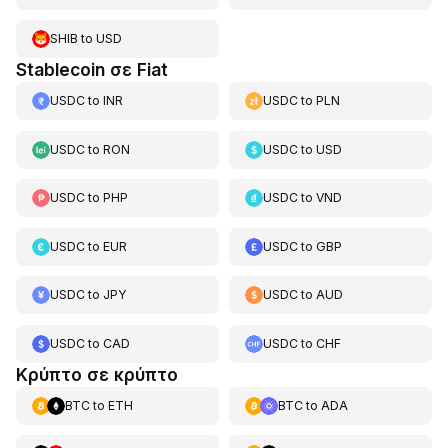
SHIB
to
USD
Stablecoin σε Fiat
USDC
to
INR
USDC
to
PLN
USDC
to
RON
USDC
to
USD
USDC
to
PHP
USDC
to
VND
USDC
to
EUR
USDC
to
GBP
USDC
to
JPY
USDC
to
AUD
USDC
to
CAD
USDC
to
CHF
Κρύπτο σε κρύπτο
BTC
to
ETH
BTC
to
ADA