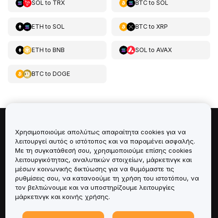
SOL
to
TRX
BTC
to
SOL
ETH
to
SOL
BTC
to
XRP
ETH
to
BNB
SOL
to
AVAX
BTC
to
DOGE
Πληροφορίες για
Χρησιμοποιούμε απολύτως απαραίτητα cookies για να
λειτουργεί αυτός ο ιστότοπος και να παραμένει ασφαλής.
Με τη συγκατάθεσή σου, χρησιμοποιούμε επίσης cookies
Υπηρεσίες
λειτουργικότητας, αναλυτικών στοιχείων, μάρκετινγκ και
μέσων κοινωνικής δικτύωσης για να θυμόμαστε τις
Υποστήριξη
ρυθμίσεις σου, να κατανοούμε τη χρήση του ιστοτόπου, να
τον βελτιώνουμε και να υποστηρίζουμε λειτουργίες
μάρκετινγκ και κοινής χρήσης.
Προϊόντα