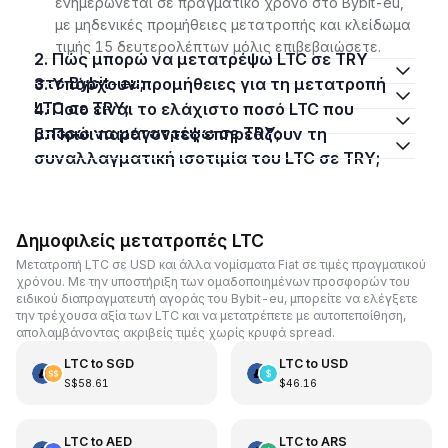
ενημερώνεται σε πραγματικό χρόνο στο Bybit-eu,
με μηδενικές προμήθειες μετατροπής και κλείδωμα
τιμής 15 δευτερολέπτων μόλις επιβεβαιώσετε.
2. Πώς μπορώ να μετατρέψω LTC σε TRY
στο Bybit-eu;
3. Υπάρχουν προμήθειες για τη μετατροπή
LTC σε TRY;
4. Ποιο είναι το ελάχιστο ποσό LTC που
μπορώ να μετατρέψω σε TRY;
5. Ποιοι παράγοντες επηρεάζουν τη
συναλλαγματική ισοτιμία του LTC σε TRY;
Δημοφιλείς μετατροπές LTC
Μετατροπή LTC σε USD και άλλα νομίσματα Fiat σε τιμές πραγματικού
χρόνου. Με την υποστήριξη των ομαδοποιημένων προσφορών του
ειδικού διαπραγματευτή αγοράς του Bybit-eu, μπορείτε να ελέγξετε
την τρέχουσα αξία των LTC και να μετατρέπετε με αυτοπεποίθηση,
απολαμβάνοντας ακριβείς τιμές χωρίς κρυφά spread.
LTC
to
SGD
LTC
to
USD
S$58.61
$46.16
LTC
to
AED
LTC
to
ARS