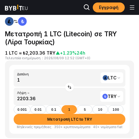
Εγγραφή
Αρχική
LTC to TRY
Μετατροπή 1 LTC (Litecoin) σε TRY
(Λίρα Τουρκίας)
1 LTC ≈ ₺2,203.36 TRY
▲
+1.23%
24h
Τελευταία ενημέρωση
：
2026/08/09 12:52
(
GMT+0
)
Δαπάνη
LTC
Λήψη ~
TRY
0.001
0.01
0.1
1
5
10
100
Μετατροπή LTC to TRY
Μηδενικές προμήθειες · 350+ κρυπτονομίσματα · 40+ νομίσματα fiat