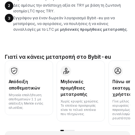
Δες αμέσως την αντίστοιχη αξία σε TRY με βάση τη ζωντανή
2
ισοτιμία LTC προς TRY.
Εγγράψου για έναν δωρεάν λογαριασμό Bybit-eu για να
3
μετατρέψεις, να αγοράσεις, να πουλήσεις ή να κάνεις
συναλλαγές με το LTC με
μηδενικές προμήθειες μετατροπής
.
Γιατί να κάνεις μετατροπή στο Bybit-eu
Απόδειξη
Μηδενικές
Πάνω από
αποθεματικών
προμήθειες
εκατομμύ
μετατροπής
χρήστες
Μηνιαία επαλήθευση
αποθεματικών 1:1 με
Χωρίς κρυφές χρεώσεις.
Γίνε μέλος μια
απόδειξη Merkle εντός
Το επιτόκιο προσφοράς
κορυφαίες πλ
αλυσίδας.
είναι το τελικό επιτόκιο
παγκοσμίως σε
που πληρώνεις.
συναλλαγών κ
ρευστότητα.