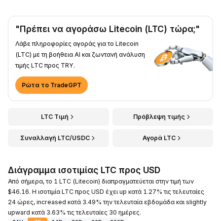
"Πρέπει να αγοράσω Litecoin (LTC) τώρα;"
Λάβε πληροφορίες αγοράς για το Litecoin
(LTC) με τη βοήθεια AI και ζωντανή ανάλυση
τιμής LTC προς TRY.
Ρώτα το TradeGPT
LTC Τιμή
Πρόβλεψη τιμής
Συναλλαγή LTC/USDC
Αγορά LTC
Διάγραμμα ισοτιμίας LTC προς USD
Από σήμερα, το 1 LTC (Litecoin) διαπραγματεύεται στην τιμή των
$46.16. Η ισοτιμία LTC προς USD έχει up κατά 1.27% τις τελευταίες
24 ώρες, increased κατά 3.49% την τελευταία εβδομάδα και slightly
upward κατά 3.63% τις τελευταίες 30 ημέρες.