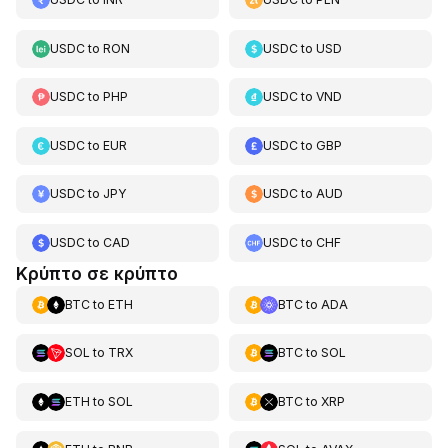
USDC
to
RON
USDC
to
USD
USDC
to
PHP
USDC
to
VND
USDC
to
EUR
USDC
to
GBP
USDC
to
JPY
USDC
to
AUD
USDC
to
CAD
USDC
to
CHF
Κρύπτο σε κρύπτο
BTC
to
ETH
BTC
to
ADA
SOL
to
TRX
BTC
to
SOL
ETH
to
SOL
BTC
to
XRP