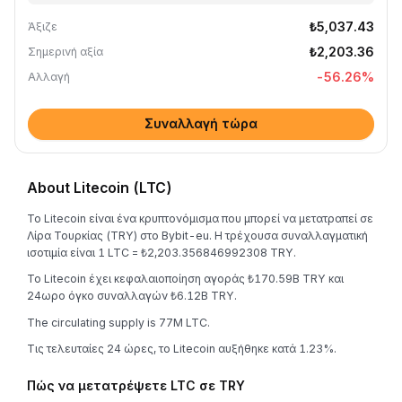
₺5,037.43
Άξιζε
₺2,203.36
Σημερινή αξία
-56.26
%
Αλλαγή
Συναλλαγή τώρα
About Litecoin (LTC)
Το Litecoin είναι ένα κρυπτονόμισμα που μπορεί να μετατραπεί σε
Λίρα Τουρκίας (TRY) στο Bybit-eu. Η τρέχουσα συναλλαγματική
ισοτιμία είναι 1 LTC = ₺2,203.356846992308 TRY.
Το Litecoin έχει κεφαλαιοποίηση αγοράς ₺170.59B TRY και
24ωρο όγκο συναλλαγών ₺6.12B TRY.
The circulating supply is 77M LTC.
Τις τελευταίες 24 ώρες, το Litecoin αυξήθηκε κατά 1.23%.
Πώς να μετατρέψετε LTC σε TRY