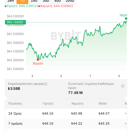
24H
7D
14D
30D
60D
200D
Υψηλή
:
₺
46.239510
Χαμηλή
:
₺
44.030862
Τελευταία ενημέρωση στις: 2026-08-09, 12:52 GMT+0
Υψηλότερη τιμή (ATH)
Ιστορικό χαμηλό
₺410.26
₺1.15
Κεφαλαιοποίηση αγοράς
Συνολικός δημόσια διαθέσιμος
όγκος
₺3.58B
77.48 M
Περίοδος
Υψηλή
Χαμηλή
Μέσο
Αλλ
24 Ώρες
₺46.16
₺45.98
₺46.07
+1.
7 ημέρες
₺46.16
₺44.22
₺45.25
+3.