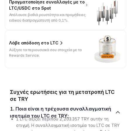
Πραγματοποίησε συναλλαγές με το
LTC/USDC στο Spot
Απόλαυσε βαθιά ρευστότητα και προμήθειες
ειδικού διαπραγματευτή από 0,1%.
Λάβε απόδοση στο LTC
Αύξησε τα περιουσιακά σου στοιχεία με το
Rewards Service.
Συχνές ερωτήσεις για τη μετατροπή LTC
σε TRY
1. Ποια είναι η τρέχουσα συναλλαγματική
ισοτιμία του LTC σε TRY;
1 LTC αξίζει περίπου 2,203.357 TRY αυτήν τη
στιγμή. Η συναλλαγματική ισοτιμία του LTC σε TRY