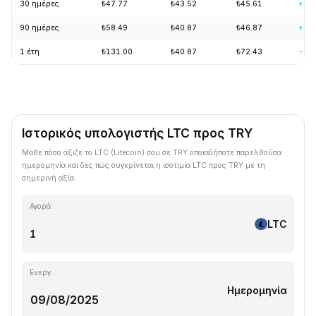
30 ημέρες
₺47.77
₺43.52
₺45.61
+3.
90 ημέρες
₺58.49
₺40.87
₺46.87
+9.
1 έτη
₺131.00
₺40.87
₺72.43
-63
Ιστορικός υπολογιστής LTC προς TRY
Μάθε πόσο άξιζε το LTC (Litecoin) σου σε TRY οποιαδήποτε παρελθούσα
ημερομηνία και δες πώς συγκρίνεται η ισοτιμία LTC προς TRY με τη
σημερινή αξία.
Αγορά
LTC
Ενεργ.
Ημερομηνία