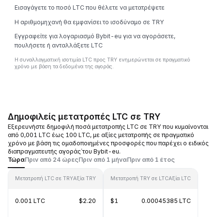
Εισαγάγετε το ποσό LTC που θέλετε να μετατρέψετε
Η αριθμομηχανή θα εμφανίσει το ισοδύναμο σε TRY
Εγγραφείτε για λογαριασμό Bybit-eu για να αγοράσετε,
πουλήσετε ή ανταλλάξετε LTC
Η συναλλαγματική ισοτιμία LTC προς TRY ενημερώνεται σε πραγματικό
χρόνο με βάση τα δεδομένα της αγοράς.
Δημοφιλείς μετατροπές LTC σε TRY
Εξερευνήστε δημοφιλή ποσά μετατροπής LTC σε TRY που κυμαίνονται
από 0,001 LTC έως 100 LTC, με αξίες μετατροπής σε πραγματικό
χρόνο με βάση τις ομαδοποιημένες προσφορές που παρέχει ο ειδικός
διαπραγματευτής αγοράς΄του Bybit-eu.
Τώρα
Πριν από 24 ώρες
Πριν από 1 μήνα
Πριν από 1 έτος
Μετατροπή LTC σε TRY
Αξία TRY
Μετατροπή TRY σε LTC
Αξία LTC
0.001 LTC
$2.20
$1
0.00045385 LTC