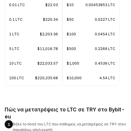
0.01 LTC
$22.03
$10
0.00453853 LTC
0.1 LTC
$220.34
$50
0.0227 LTC
1 LTC
$2,203.36
$100
0.0454 LTC
5 LTC
$11,016.78
$500
0.2269 LTC
10 LTC
$22,033.57
$1,000
0.4539 LTC
100 LTC
$220,335.68
$10,000
4.54 LTC
Πώς να μετατρέψεις το LTC σε TRY στο Bybit-
eu
Βάλε το ποσό του LTC που επιθυμείς να μετατρέψεις σε TRY στον
1
παραπάνω υπολογιστή.