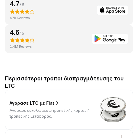
4.7
/ 5
47K Reviews
4.6
/ 5
1.4M Reviews
Περισσότεροι τρόποι διαπραγμάτευσης του
LTC
Αγόρασε LTC με Fiat
Αγόρασε εύκολα μέσω τραπεζικής κάρτας ή
τραπεζικής μεταφοράς.