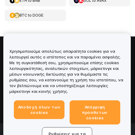
ETH
to
BNB
SOL
to
AVAX
BTC
to
DOGE
Πληροφορίες για
Χρησιμοποιούμε απολύτως απαραίτητα cookies για να
λειτουργεί αυτός ο ιστότοπος και να παραμένει ασφαλής.
Με τη συγκατάθεσή σου, χρησιμοποιούμε επίσης cookies
Υπηρεσίες
λειτουργικότητας, αναλυτικών στοιχείων, μάρκετινγκ και
μέσων κοινωνικής δικτύωσης για να θυμόμαστε τις
Υποστήριξη
ρυθμίσεις σου, να κατανοούμε τη χρήση του ιστοτόπου, να
τον βελτιώνουμε και να υποστηρίζουμε λειτουργίες
μάρκετινγκ και κοινής χρήσης.
Προϊόντα
Αποδοχή όλων των
Απόρριψη
Νομικά
cookies
πρόσθετων
cookies
© 2025-2026 Bybit.eu. All rights reserved.
Ρυθμίσεις για τα