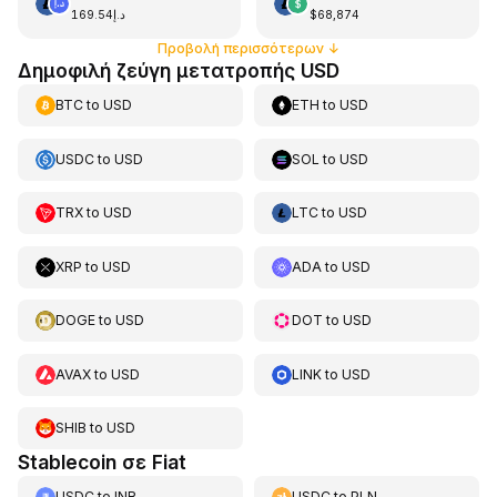
د.إ169.54
$68,874
Προβολή περισσότερων
↓
Δημοφιλή ζεύγη μετατροπής USD
BTC
to
USD
ETH
to
USD
USDC
to
USD
SOL
to
USD
TRX
to
USD
LTC
to
USD
XRP
to
USD
ADA
to
USD
DOGE
to
USD
DOT
to
USD
AVAX
to
USD
LINK
to
USD
SHIB
to
USD
Stablecoin σε Fiat
USDC
to
INR
USDC
to
PLN