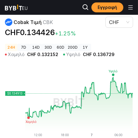
Εγγραφή
Τιμές Κρυπτονομισμάτων
Cobak Τιμή CBK
Cobak Τιμή
CBK
CHF
CHF0.134426
+1.25%
24H
7D
14D
30D
60D
200D
1Y
Χαμηλό
CHF
0.132152
Υψηλό
CHF
0.136729