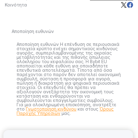
Κοινότητα
Αποποίηση ευθυνών
Αποποίηση ευθυνών Η επένδυση σε περιουσιακά
στοιχεία κρύπτο ενέχει σημαντικούς κινδύνους
αγοράς, συμπεριλαμβανομένης της ακραίας
μεταβλητότητας και της πιθανής απώλειας
ολόκληρου του κεφαλαίου σας. Η Bybit EU
αποποιείται κάθε ευθύνη για οποιαδήποτε
επενδυτικά αποτελέσματα. Τίποτα από όσα
παρέχονται στο παρόν δεν αποτελεί οικονομική
συμβουλή, σύσταση ή προσφορά για αγορά,
πώληση ή διακράτηση για ψηφιακά περιουσιακά
στοιχεία. Οι επενδυτές θα πρέπει να
αξιολογούν ανεξάρτητα την οικονομική τους
κατάσταση και ενθαρρύνονται να
συμβουλεύονται επαγγελματίες συμβούλους.
Για μια ολοκληρωμένη επισκόπηση, ανατρέξτε
στο
Γνωστοποίηση κινδύνου
και στους
Όρους
Παροχής Υπηρεσιών
μας.