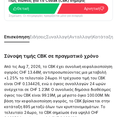
Πώς νιώθεις για το Cobak (CBK) σήμερα;
Θετική
Αρνητική
Σημείωση: Οι πληροφορίες προορίζονται μόνο για αναφορά.
Επισκόπηση
Ειδήσεις
Συναλλαγή
Ανταλλαγή
Κατάταξη
Κ
Σύνοψη τιμής CBK σε πραγματικό χρόνο
Από τις Aug 7, 2026, το CBK έχει συνολική κεφαλαιοποίηση
αγοράς CHF 13.44M, αντιπροσωπεύοντας μια μεταβολή
+1.25% το τελευταίο 24ωρο. Η τρέχουσα τιμή του CBK
είναι CHF 0.134426, ενώ ο όγκος συναλλαγών 24 ωρών
ανέρχεται σε CHF 1.23M. Ο συνολικός δημόσια διαθέσιμος
όγκος του CBK είναι 99.19M, με μέγιστο όγκο 100.00M. Με
βάση την κεφαλαιοποίηση αγοράς, το CBK βρίσκεται στην
κατάταξη 895 μεταξύ όλων των κρυπτονομισμάτων. Το
τελευταίο 24ωρο, το CBK σημείωσε ένα υψηλό CHF