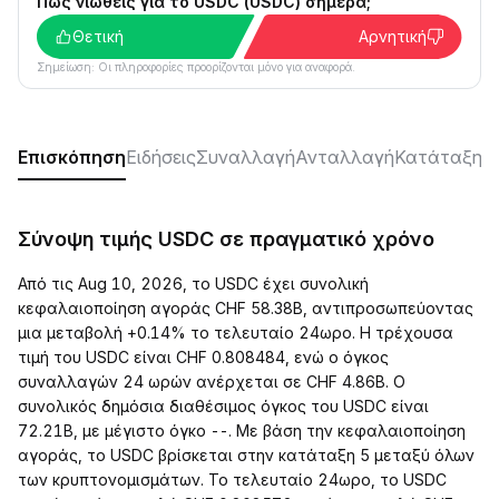
Πώς νιώθεις για το USDC (USDC) σήμερα;
Θετική
Αρνητική
Σημείωση: Οι πληροφορίες προορίζονται μόνο για αναφορά.
Επισκόπηση
Ειδήσεις
Συναλλαγή
Ανταλλαγή
Κατάταξη
Κ
Σύνοψη τιμής USDC σε πραγματικό χρόνο
Από τις Aug 10, 2026, το USDC έχει συνολική
κεφαλαιοποίηση αγοράς CHF 58.38B, αντιπροσωπεύοντας
μια μεταβολή +0.14% το τελευταίο 24ωρο. Η τρέχουσα
τιμή του USDC είναι CHF 0.808484, ενώ ο όγκος
συναλλαγών 24 ωρών ανέρχεται σε CHF 4.86B. Ο
συνολικός δημόσια διαθέσιμος όγκος του USDC είναι
72.21B, με μέγιστο όγκο --. Με βάση την κεφαλαιοποίηση
αγοράς, το USDC βρίσκεται στην κατάταξη 5 μεταξύ όλων
των κρυπτονομισμάτων. Το τελευταίο 24ωρο, το USDC