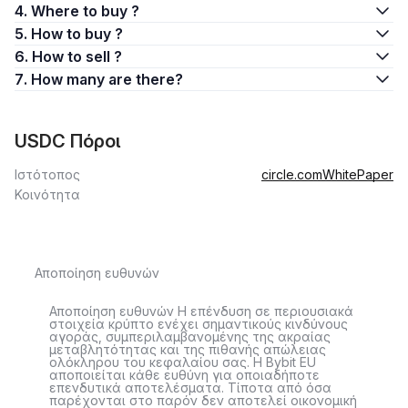
4. Where to buy ?
5. How to buy ?
6. How to sell ?
7. How many are there?
USDC Πόροι
Ιστότοπος
circle.com
WhitePaper
Κοινότητα
Αποποίηση ευθυνών
Αποποίηση ευθυνών Η επένδυση σε περιουσιακά
στοιχεία κρύπτο ενέχει σημαντικούς κινδύνους
αγοράς, συμπεριλαμβανομένης της ακραίας
μεταβλητότητας και της πιθανής απώλειας
ολόκληρου του κεφαλαίου σας. Η Bybit EU
αποποιείται κάθε ευθύνη για οποιαδήποτε
επενδυτικά αποτελέσματα. Τίποτα από όσα
παρέχονται στο παρόν δεν αποτελεί οικονομική