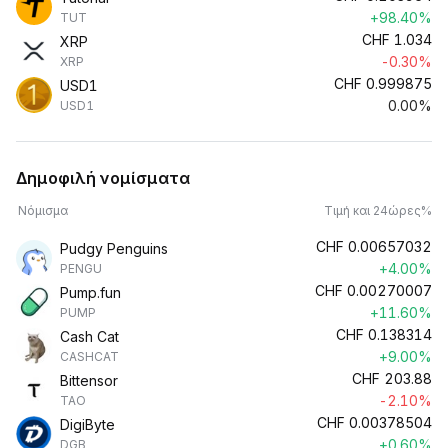
+98.40%
TUT
CHF
1.034
XRP
-0.30%
XRP
CHF
0.999875
USD1
0.00%
USD1
Δημοφιλή νομίσματα
Νόμισμα
Τιμή και 24ώρες%
CHF
0.00657032
Pudgy Penguins
+4.00%
PENGU
CHF
0.00270007
Pump.fun
+11.60%
PUMP
CHF
0.138314
Cash Cat
+9.00%
CASHCAT
CHF
203.88
Bittensor
-2.10%
TAO
CHF
0.00378504
DigiByte
+0.60%
DGB