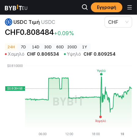
Εγγραφή
Τιμές Κρυπτονομισμάτων
USDC Τιμή USDC
USDC Τιμή
USDC
CHF
CHF0.808484
+0.09%
24H
7D
14D
30D
60D
200D
1Y
Χαμηλό
CHF
0.806534
Υψηλό
CHF
0.809254