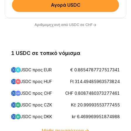
Αγορά USDC
→
Αριθμομηχανή από USDC σε CHF
1 USDC σε τοπικό νόμισμα
USDC προς EUR
€ 0.8654787727517341
USDC προς HUF
Ft 314.49485963573824
USDC προς CHF
CHF 0.8087480373277461
USDC προς CZK
Kč 20.99993553777455
USDC προς DKK
kr 6.469969951874988
Μάθε περισσότερα