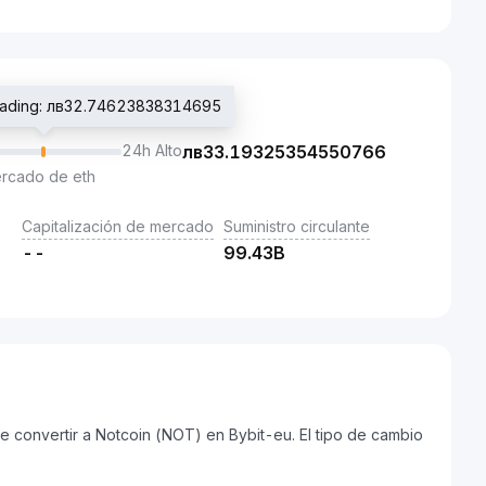
 trading: лв32.74623838314695
24h Alto
лв
33.19325354550766
ercado de eth
Capitalización de mercado
Suministro circulante
--
99.43B
 convertir a Notcoin (NOT) en Bybit-eu. El tipo de cambio