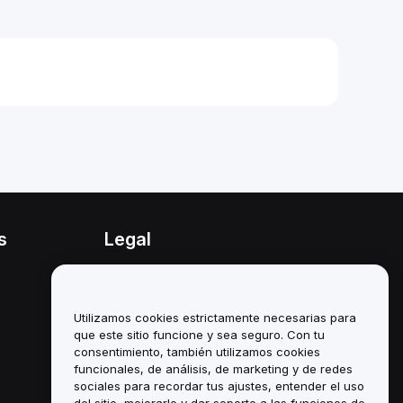
s
Legal
Política de conflicto de
intereses
Utilizamos cookies estrictamente necesarias para
Resumen de la política de
custodia y administración
que este sitio funcione y sea seguro. Con tu
consentimiento, también utilizamos cookies
Información sobre ESG
funcionales, de análisis, de marketing y de redes
sociales para recordar tus ajustes, entender el uso
Documentos técnicos de
del sitio, mejorarlo y dar soporte a las funciones de