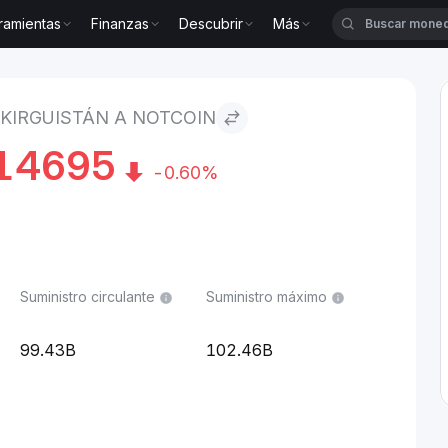
ramientas
Finanzas
Descubrir
Más
án to Notcoin
KIRGUISTÁN A NOTCOIN
14695
-0.60%
Suministro circulante
Suministro máximo
99.43B
102.46B