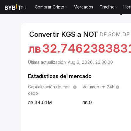
Comprar Cripto
Mercados
Trading
Her
Mercados
Precio de Notcoin NOT
Som de Kirguist
Convertir KGS a NOT
DE SOM DE 
лв
32.746238383
Última actualización: Aug 6, 2026, 21:00:00
Estadísticas del mercado
Capitalización de mer
Volumen en 24h
cado
34.61M
0