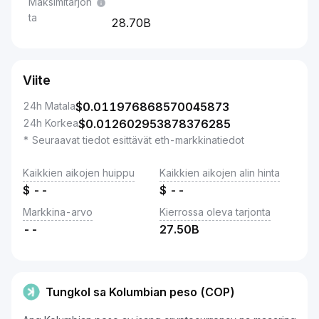
Maksimitarjon
ta
28.70B
Viite
24h Matala
$
0.011976868570045873
24h Korkea
$
0.012602953878376285
* Seuraavat tiedot esittävät eth-markkinatiedot
Kaikkien aikojen huippu
Kaikkien aikojen alin hinta
$
--
$
--
Markkina-arvo
Kierrossa oleva tarjonta
--
27.50B
Tungkol sa Kolumbian peso (COP)