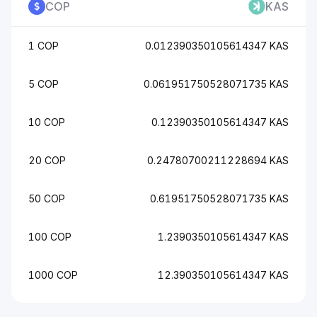
COP
KAS
1 COP
0.012390350105614347 KAS
5 COP
0.061951750528071735 KAS
10 COP
0.12390350105614347 KAS
20 COP
0.24780700211228694 KAS
50 COP
0.61951750528071735 KAS
100 COP
1.2390350105614347 KAS
1000 COP
12.390350105614347 KAS