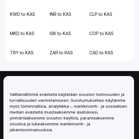
KWD to KAS
INR to KAS
CLP to KAS
MKD to KAS
ISK to KAS
COP to KAS
TRY to KAS
ZAR to KAS
CAD to KAS
Tietoa
Välttämättömiä evästeitä käytetään sivuston toimivuuden ja
Palvelut
turvallisuuden varmistamiseen. Suostumuksellasi käytämme
myös toiminnallisia, analytiikka-, markkinointi- ja sosiaalisen
median evästeitä muistaaksemme asetuksesi,
Tuki
ymmärtääksemme sivuston käyttöä, parantaaksemme
sivustoa ja tukeaksemme markkinointi- ja
Tuotteet
jakamisominaisuuksia.