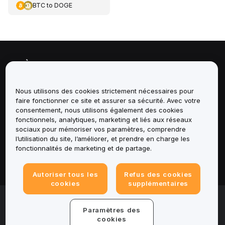
BTC
to
DOGE
À propos de
Services
Nous utilisons des cookies strictement nécessaires pour
faire fonctionner ce site et assurer sa sécurité. Avec votre
consentement, nous utilisons également des cookies
Assistance
fonctionnels, analytiques, marketing et liés aux réseaux
sociaux pour mémoriser vos paramètres, comprendre
Produits
l’utilisation du site, l’améliorer, et prendre en charge les
fonctionnalités de marketing et de partage.
Mentions légales
Autoriser tous les
Refus des cookies
cookies
supplémentaires
© 2025-2026 Bybit.eu. All rights reserved.
Paramètres des
Conditions d'utilisation
|
Conditions de
confidentialité
|
Informations legales
|
Centre de
cookies