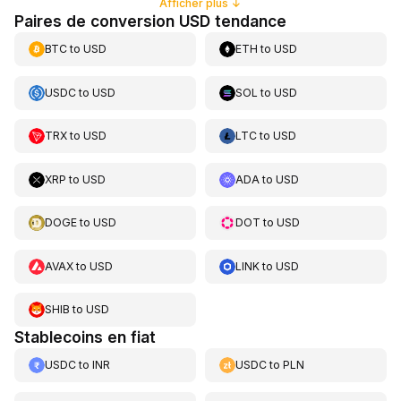
Afficher plus
↓
Paires de conversion USD tendance
BTC
to
USD
ETH
to
USD
USDC
to
USD
SOL
to
USD
TRX
to
USD
LTC
to
USD
XRP
to
USD
ADA
to
USD
DOGE
to
USD
DOT
to
USD
AVAX
to
USD
LINK
to
USD
SHIB
to
USD
Stablecoins en fiat
USDC
to
INR
USDC
to
PLN