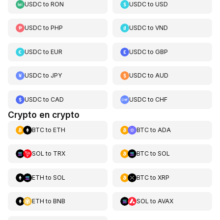
USDC
to
RON
USDC
to
USD
USDC
to
PHP
USDC
to
VND
USDC
to
EUR
USDC
to
GBP
USDC
to
JPY
USDC
to
AUD
USDC
to
CAD
USDC
to
CHF
Crypto en crypto
BTC
to
ETH
BTC
to
ADA
SOL
to
TRX
BTC
to
SOL
ETH
to
SOL
BTC
to
XRP
ETH
to
BNB
SOL
to
AVAX