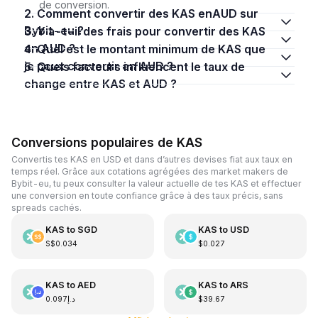
de conversion.
2. Comment convertir des KAS enAUD sur
Bybit-eu ?
3. Y a-t-il des frais pour convertir des KAS
en AUD ?
4. Quel est le montant minimum de KAS que
je peux convertir en AUD ?
5. Quels facteurs influencent le taux de
change entre KAS et AUD ?
Conversions populaires de KAS
Convertis tes KAS en USD et dans d’autres devises fiat aux taux en
temps réel. Grâce aux cotations agrégées des market makers de
Bybit-eu, tu peux consulter la valeur actuelle de tes KAS et effectuer
une conversion en toute confiance grâce à des taux précis, sans
spreads cachés.
KAS
to
SGD
KAS
to
USD
S$0.034
$0.027
KAS
to
AED
KAS
to
ARS
د.إ0.097
$39.67