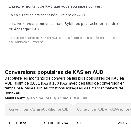
Entrez le montant de KAS que vous souhaitez convertir
La calculatrice affichera l'équivalent en AUD
Inscrivez-vous pour un compte Bybit-eu pour acheter, vendre
ou échanger KAS
Le taux de change de KAS en AUD est mis à jour en temps réel en fonction
des données du marché.
Conversions populaires de KAS en AUD
Découvre les montants de conversion les plus populaires de KAS en
AUD, allant de 0,001 KAS à 100 KAS, avec des taux de conversion en
temps réel basés sur les cotations agrégées des market makers de
Bybit-eu.
Maintenant
Il y a 24 heures
Il y a 1 mois
Il y a 1 an
Convertir des KAS en AUD
Valeur de AUD
Convertir des AUD en KAS
Valeur de
0.001 KAS
$0.00003764
$1
26.57 