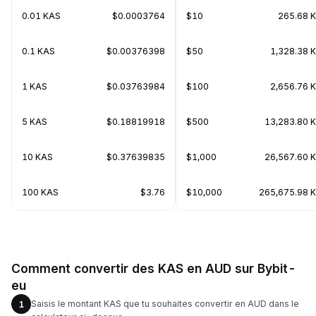
0.01 KAS
$0.0003764
$10
265.68 
0.1 KAS
$0.00376398
$50
1,328.38 
1 KAS
$0.03763984
$100
2,656.76 
5 KAS
$0.18819918
$500
13,283.80 
10 KAS
$0.37639835
$1,000
26,567.60 
100 KAS
$3.76
$10,000
265,675.98 
Comment convertir des KAS en AUD sur Bybit-
eu
Saisis le montant KAS que tu souhaites convertir en AUD dans le
1