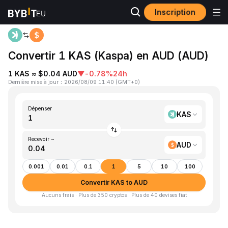
Inscription
Accueil
KAS to AUD
Convertir 1 KAS (Kaspa) en AUD (AUD)
1 KAS ≈ $0.04 AUD
▼
-0.78%
24h
Dernière mise à jour
：
2026/08/09 11:40
(
GMT+0
)
Dépenser
KAS
Recevoir ~
AUD
0.001
0.01
0.1
1
5
10
100
Convertir KAS to AUD
Aucuns frais · Plus de 350 cryptos · Plus de 40 devises fiat