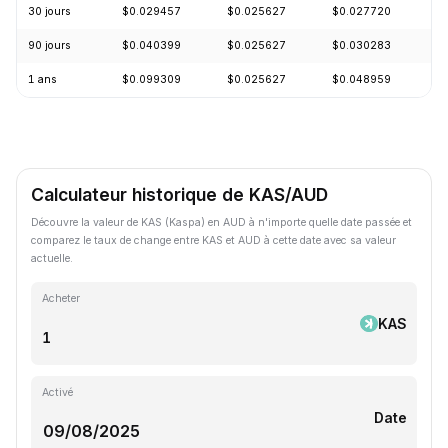
30 jours
$0.029457
$0.025627
$0.027720
-
90 jours
$0.040399
$0.025627
$0.030283
-
1 ans
$0.099309
$0.025627
$0.048959
-
Calculateur historique de KAS/AUD
Découvre la valeur de KAS (Kaspa) en AUD à n'importe quelle date passée et
comparez le taux de change entre KAS et AUD à cette date avec sa valeur
actuelle.
Acheter
KAS
Activé
Date