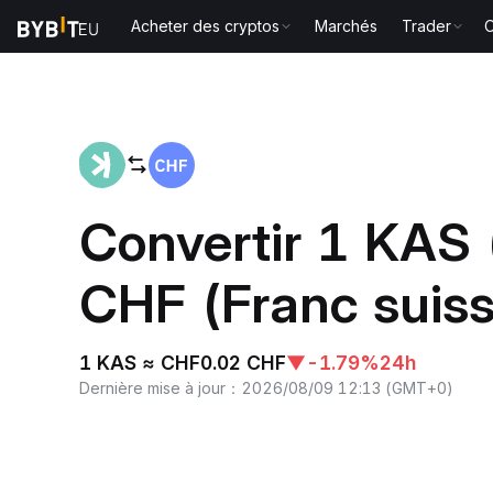
Acheter des cryptos
Marchés
Trader
O
Accueil
KAS to CHF
Convertir 1 KAS
CHF (Franc suiss
1 KAS ≈ CHF0.02 CHF
▼
-1.79%
24h
Dernière mise à jour
：
2026/08/09 12:13
(
GMT+0
)