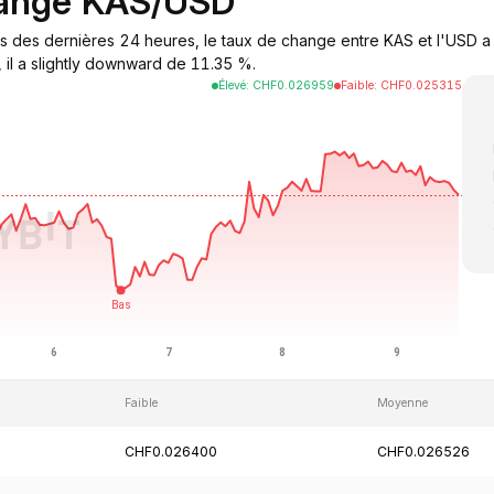
hange KAS/USD
s des dernières 24 heures, le taux de change entre KAS et l'USD a 
 il a slightly downward de 11.35 %.
Élevé
:
CHF
0.026959
Faible
:
CHF
0.025315
Faible
Moyenne
CHF0.026400
CHF0.026526