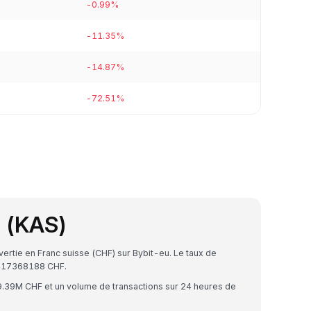
-0.99%
-11.35%
-14.87%
-72.51%
 (KAS)
ertie en Franc suisse (CHF) sur Bybit-eu. Le taux de
9417368188 CHF.
9.39M CHF et un volume de transactions sur 24 heures de