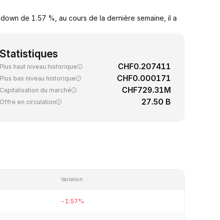
down de 1.57 %, au cours de la dernière semaine, il a
Statistiques
CHF0.207411
Plus haut niveau historique
CHF0.000171
Plus bas niveau historique
CHF729.31M
Capitalisation du marché
27.50 B
Offre en circulation
Variation
-1.57%