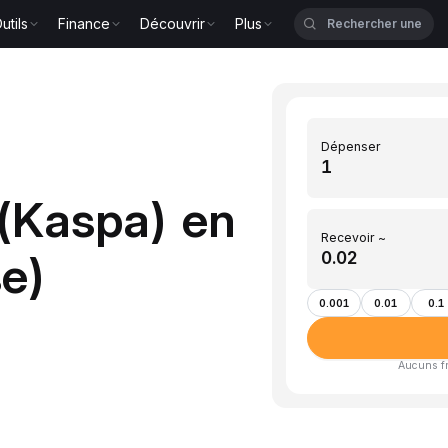
utils
Finance
Découvrir
Plus
Dépenser
 (Kaspa) en
Recevoir ~
e)
0.001
0.01
0.1
Aucuns fra