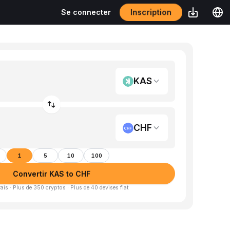
Inscription
Se connecter
KAS
CHF
1
5
10
100
Convertir KAS to CHF
is · Plus de 350 cryptos · Plus de 40 devises fiat