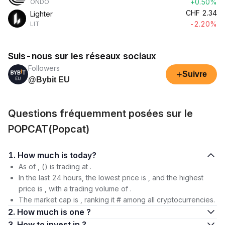
+0.50%
ONDO
CHF
2.34
Lighter
-2.20%
LIT
Suis-nous sur les réseaux sociaux
Followers
+
Suivre
@Bybit EU
Questions fréquemment posées sur le
POPCAT(Popcat)
1. How much is today?
As of , () is trading at .
In the last 24 hours, the lowest price is , and the highest
price is , with a trading volume of .
The market cap is , ranking it # among all cryptocurrencies.
2. How much is one ?
3. How to invest in ?