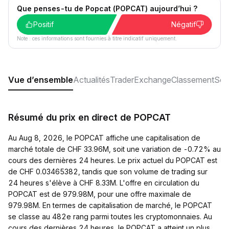
Que penses-tu de Popcat (POPCAT) aujourd’hui ?
Positif
Négatif
Note : ces informations sont fournies à titre indicatif uniquement.
Vue d’ensemble
Actualités
Trader
Exchange
Classement
Soc
Résumé du prix en direct de POPCAT
Au Aug 8, 2026, le POPCAT affiche une capitalisation de
marché totale de CHF 33.96M, soit une variation de -0.72% au
cours des dernières 24 heures. Le prix actuel du POPCAT est
de CHF 0.03465382, tandis que son volume de trading sur
24 heures s'élève à CHF 8.33M. L'offre en circulation du
POPCAT est de 979.98M, pour une offre maximale de
979.98M. En termes de capitalisation de marché, le POPCAT
se classe au 482e rang parmi toutes les cryptomonnaies. Au
cours des dernières 24 heures, le POPCAT a atteint un plus