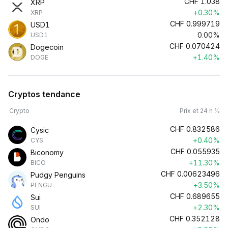
CHF
1.038
XRP
+0.30%
XRP
CHF
0.999719
USD1
0.00%
USD1
CHF
0.070424
Dogecoin
+1.40%
DOGE
Cryptos tendance
Crypto
Prix et 24 h %
CHF
0.832586
Cysic
+0.40%
CYS
CHF
0.055935
Biconomy
+11.30%
BICO
CHF
0.00623496
Pudgy Penguins
+3.50%
PENGU
CHF
0.689655
Sui
+2.30%
SUI
CHF
0.352128
Ondo