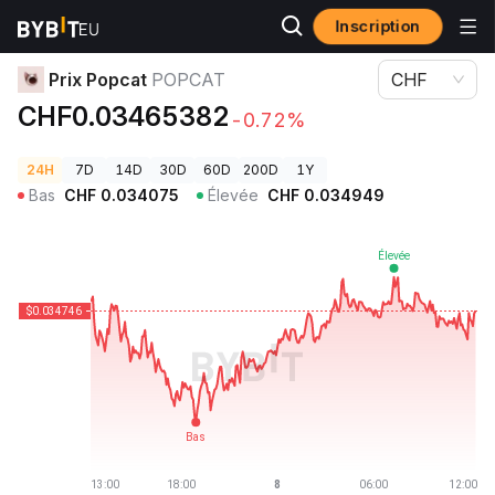
Inscription
Prix des cryptos
Prix Popcat POPCAT
Prix Popcat
POPCAT
CHF
CHF0.03465382
-0.72%
24H
7D
14D
30D
60D
200D
1Y
Bas
CHF
0.034075
Élevée
CHF
0.034949