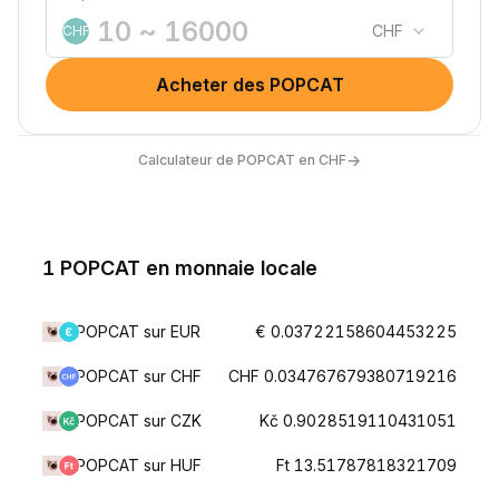
CHF
CHF
Acheter des POPCAT
→
Calculateur de POPCAT en CHF
1 POPCAT en monnaie locale
POPCAT sur EUR
€ 0.03722158604453225
POPCAT sur CHF
CHF 0.034767679380719216
POPCAT sur CZK
Kč 0.9028519110431051
POPCAT sur HUF
Ft 13.51787818321709