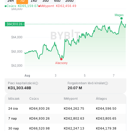
24H
7D
14D
30D
60D
200D
Csúcs
:
KD
65,159.07
Mélypont
:
KD
62,456.49
Utolsó frissítés: 2026-08-07, 20:05 GMT+0
Rekordmagasság
Rekord mélypont
KD126,080.00
KD67.81
Piaci kapitalizáció
Forgalomban lévő kínálat
KD1,303.48B
20.07 M
Időszak
Csúcs
Mélypont
Átlagos
M
24 óra
KD64,930.26
KD64,262.75
KD64,596.50
+
7 nap
KD64,930.26
KD62,802.63
KD63,805.65
+
30 nap
KD66,520.98
KD62,247.13
KD64,179.38
+