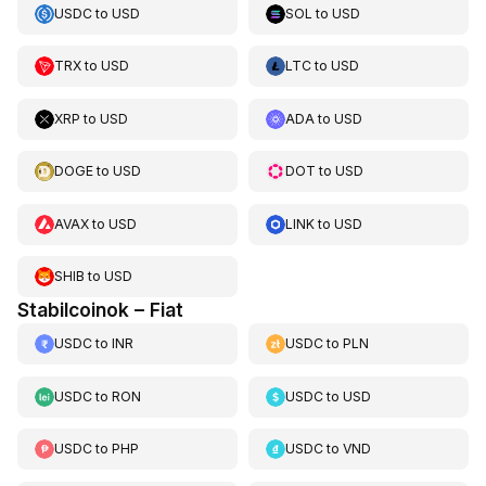
USDC
to
USD
SOL
to
USD
TRX
to
USD
LTC
to
USD
XRP
to
USD
ADA
to
USD
DOGE
to
USD
DOT
to
USD
AVAX
to
USD
LINK
to
USD
SHIB
to
USD
Stabilcoinok – Fiat
USDC
to
INR
USDC
to
PLN
USDC
to
RON
USDC
to
USD
USDC
to
PHP
USDC
to
VND