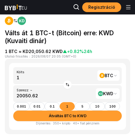
Regisztráció
Kezdőlap
BTC to KWD
Válts át 1 BTC-t (Bitcoin) erre: KWD
(Kuvaiti dinár)
1 BTC ≈ KD20,050.62 KWD
▲
+0.82%
24h
Utolsó frissítés
：
2026/08/07 20:05
(
GMT+0
)
Költs
BTC
Szerezz: ~
KWD
0.001
0.01
0.1
1
5
10
100
Átváltás BTC to KWD
Díjmentes · 350+ kripto · 40+ fiat pénznem