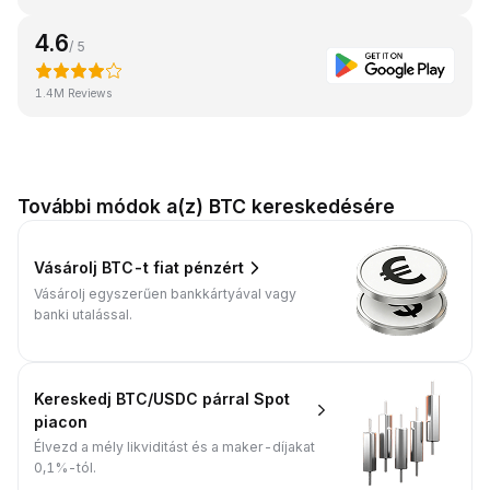
4.6
/ 5
1.4M Reviews
További módok a(z) BTC kereskedésére
Vásárolj BTC-t fiat pénzért
Vásárolj egyszerűen bankkártyával vagy
banki utalással.
Kereskedj BTC/USDC párral Spot
piacon
Élvezd a mély likviditást és a maker-díjakat
0,1%-tól.