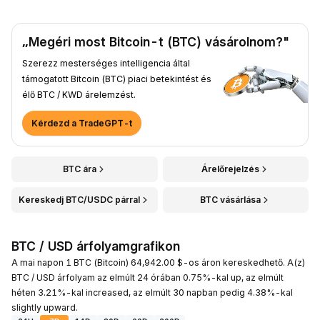
„Megéri most Bitcoin-t (BTC) vásárolnom?"
Szerezz mesterséges intelligencia által
támogatott Bitcoin (BTC) piaci betekintést és
élő BTC / KWD árelemzést.
Kérdezd a TradeGPT-t
BTC ára
Árelőrejelzés
Kereskedj BTC/USDC párral
BTC vásárlása
BTC / USD árfolyamgrafikon
A mai napon 1 BTC (Bitcoin) 64,942.00 $-os áron kereskedhető. A(z)
BTC / USD árfolyam az elmúlt 24 órában 0.75%-kal up, az elmúlt
héten 3.21%-kal increased, az elmúlt 30 napban pedig 4.38%-kal
slightly upward.