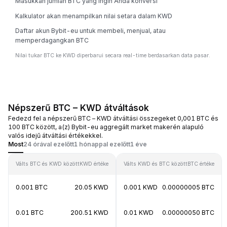
Masukkan jumlah BTC yang ingin Anda konversi
Kalkulator akan menampilkan nilai setara dalam KWD
Daftar akun Bybit-eu untuk membeli, menjual, atau
memperdagangkan BTC
Nilai tukar BTC ke KWD diperbarui secara real-time berdasarkan data pasar.
Népszerű BTC – KWD átváltások
Fedezd fel a népszerű BTC – KWD átváltási összegeket 0,001 BTC és
100 BTC között, a(z) Bybit-eu aggregált market makerén alapuló
valós idejű átváltási értékekkel.
Most
24 órával ezelőtt
1 hónappal ezelőtt
1 éve
Válts BTC és KWD között
KWD értéke
Válts KWD és BTC között
BTC értéke
0.001 BTC
20.05 KWD
0.001 KWD
0.00000005 BTC
0.01 BTC
200.51 KWD
0.01 KWD
0.00000050 BTC