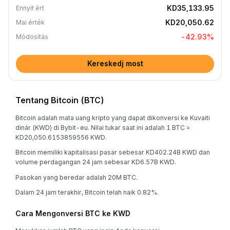
KD35,133.95
Ennyit ért
KD20,050.62
Mai érték
-42.93
%
Módosítás
Kereskedj most
Tentang Bitcoin (BTC)
Bitcoin adalah mata uang kripto yang dapat dikonversi ke Kuvaiti
dinár (KWD) di Bybit-eu. Nilai tukar saat ini adalah 1 BTC =
KD20,050.6153859556 KWD.
Bitcoin memiliki kapitalisasi pasar sebesar KD402.24B KWD dan
volume perdagangan 24 jam sebesar KD6.57B KWD.
Pasokan yang beredar adalah 20M BTC.
Dalam 24 jam terakhir, Bitcoin telah naik 0.82%.
Cara Mengonversi BTC ke KWD