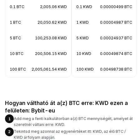
0.1 BTC
2,005.06 KWD
0.1 KWD
0.00000499 BTC
1 BTC
20,050.62 KWD
1 KWD
0.00004987 BTC
5 BTC
100,253.08 KWD
5 KWD
0.00024937 BTC
10 BTC
200,506.15 KWD
10 KWD
0.00049874 BTC
100 BTC
2,005,061.54 KWD
100 KWD
0.00498738 BTC
Hogyan váltható át a(z) BTC erre: KWD ezen a
felületen: Bybit-eu
Add meg a fenti kalkulátorban a(z) BTC mennyiségét, amelyet át
1
szeretnél váltani erre: KWD.
Tekintsd meg azonnal az egyenértéket itt: KWD, az élő BTC /
2
KWD árfolyam alapján.