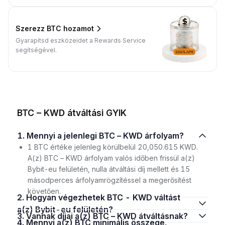
Szerezz BTC hozamot
Gyarapítsd eszközeidet a Rewards Service
segítségével.
BTC – KWD átváltási GYIK
1. Mennyi a jelenlegi BTC – KWD árfolyam?
1 BTC értéke jelenleg körülbelül 20,050.615 KWD.
A(z) BTC – KWD árfolyam valós időben frissül a(z)
Bybit-eu felületén, nulla átváltási díj mellett és 15
másodperces árfolyamrögzítéssel a megerősítést
követően.
2. Hogyan végezhetek BTC - KWD váltást
a(z) Bybit-eu felületén?
3. Vannak díjai a(z) BTC – KWD átváltásnak?
4. Mennyi a(z) BTC minimális összege,