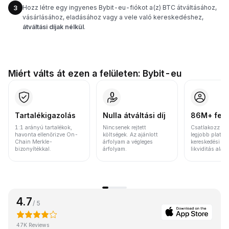
Hozz létre egy ingyenes Bybit-eu-fiókot a(z) BTC átváltásához,
3
vásárlásához, eladásához vagy a vele való kereskedéshez,
átváltási díjak nélkül
.
Miért válts át ezen a felületen: Bybit-eu
Tartalékigazolás
Nulla átváltási díj
86M+ felh
1:1 arányú tartalékok,
Nincsenek rejtett
Csatlakozz a v
havonta ellenőrizve On-
költségek. Az ajánlott
legjobb platfo
Chain Merkle-
árfolyam a végleges
kereskedési vo
bizonyítékkal.
árfolyam.
likviditás alap
4.7
/ 5
47K Reviews