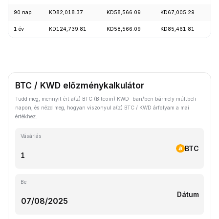
90 nap
KD82,018.37
KD58,566.09
KD67,005.29
+
1 év
KD124,739.81
KD58,566.09
KD85,461.81
-
BTC / KWD előzménykalkulátor
Tudd meg, mennyit ért a(z) BTC (Bitcoin) KWD-ban/ben bármely múltbeli
napon, és nézd meg, hogyan viszonyul a(z) BTC / KWD árfolyam a mai
értékhez.
Vásárlás
BTC
Be
Dátum