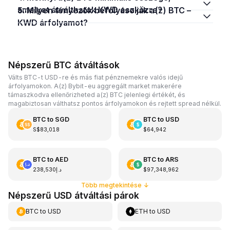
amelyet átválthatok KWD eszközre?
5. Milyen tényezők befolyásolják a(z) BTC –
KWD árfolyamot?
Népszerű BTC átváltások
Válts BTC-t USD-re és más fiat pénznemekre valós idejű
árfolyamokon. A(z) Bybit-eu aggregált market makerére
támaszkodva ellenőrizheted a(z) BTC jelenlegi értékét, és
magabiztosan válthatsz pontos árfolyamokon és rejtett spread nélkül.
BTC
to
SGD
BTC
to
USD
S$83,018
$64,942
BTC
to
AED
BTC
to
ARS
د.إ238,530
$97,348,962
Több megtekintése
↓
Népszerű USD átváltási párok
BTC
to
USD
ETH
to
USD