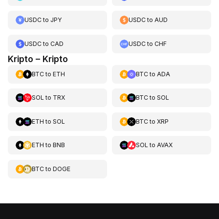
USDC
to
JPY
USDC
to
AUD
USDC
to
CAD
USDC
to
CHF
Kripto – Kripto
BTC
to
ETH
BTC
to
ADA
SOL
to
TRX
BTC
to
SOL
ETH
to
SOL
BTC
to
XRP
ETH
to
BNB
SOL
to
AVAX
BTC
to
DOGE