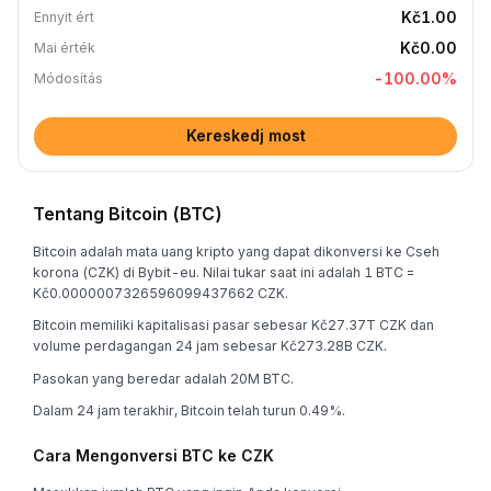
Kč1.00
Ennyit ért
Kč0.00
Mai érték
-100.00
%
Módosítás
Kereskedj most
Tentang Bitcoin (BTC)
Bitcoin adalah mata uang kripto yang dapat dikonversi ke Cseh
korona (CZK) di Bybit-eu. Nilai tukar saat ini adalah 1 BTC =
Kč0.0000007326596099437662 CZK.
Bitcoin memiliki kapitalisasi pasar sebesar Kč27.37T CZK dan
volume perdagangan 24 jam sebesar Kč273.28B CZK.
Pasokan yang beredar adalah 20M BTC.
Dalam 24 jam terakhir, Bitcoin telah turun 0.49%.
Cara Mengonversi BTC ke CZK