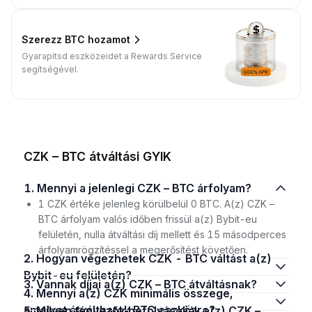
Szerezz BTC hozamot
Gyarapítsd eszközeidet a Rewards Service
segítségével.
CZK – BTC átváltási GYIK
1. Mennyi a jelenlegi CZK – BTC árfolyam?
1 CZK értéke jelenleg körülbelül 0 BTC. A(z) CZK –
BTC árfolyam valós időben frissül a(z) Bybit-eu
felületén, nulla átváltási díj mellett és 15 másodperces
árfolyamrögzítéssel a megerősítést követően.
2. Hogyan végezhetek CZK - BTC váltást a(z)
Bybit-eu felületén?
3. Vannak díjai a(z) CZK – BTC átváltásnak?
4. Mennyi a(z) CZK minimális összege,
amelyet átválthatok BTC eszközre?
5. Milyen tényezők befolyásolják a(z) CZK –