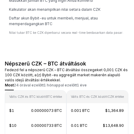
Masukkan jumlah BTC yang ingin Anda konversi
Kalkulator akan menampilkan nilai setara dalam CZK
Daftar akun Bybit-eu untuk membeli, menjual, atau
memperdagangkan BTC
Nilai tukar BTC ke CZK diperbarui secara real-time berdasarkan data pasar.
Népszerű CZK – BTC átváltások
Fedezd fel a népszerű CZK – BTC átváltási összegeket 0,001 CZK és
100 CZK között, a(z) Bybit-eu aggregált market makerén alapuló
valós idejű átváltási értékekkel.
Most
24 órával ezelőtt
1 hónappal ezelőtt
1 éve
Válts CZK és BTC között
BTC értéke
Válts BTC és CZK között
CZK értéke
$1
0.00000073 BTC
0.001 BTC
$1,364.89
$10
0.00000733 BTC
0.01 BTC
$13,648.90