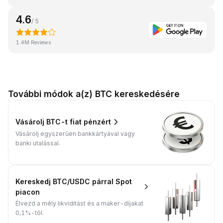
4.6
/ 5
1.4M Reviews
További módok a(z) BTC kereskedésére
Vásárolj BTC-t fiat pénzért
Vásárolj egyszerűen bankkártyával vagy
banki utalással.
Kereskedj BTC/USDC párral Spot
piacon
Élvezd a mély likviditást és a maker-díjakat
0,1%-tól.