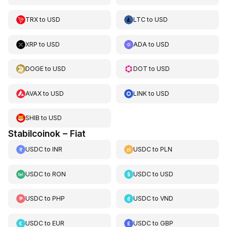
TRX
to
USD
LTC
to
USD
XRP
to
USD
ADA
to
USD
DOGE
to
USD
DOT
to
USD
AVAX
to
USD
LINK
to
USD
SHIB
to
USD
Stabilcoinok – Fiat
USDC
to
INR
USDC
to
PLN
USDC
to
RON
USDC
to
USD
USDC
to
PHP
USDC
to
VND
USDC
to
EUR
USDC
to
GBP