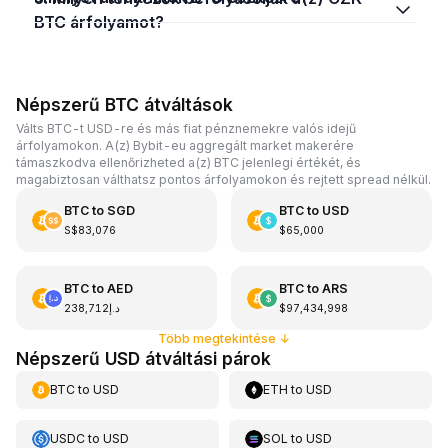
BTC árfolyamot?
Népszerű BTC átváltások
Válts BTC-t USD-re és más fiat pénznemekre valós idejű
árfolyamokon. A(z) Bybit-eu aggregált market makerére
támaszkodva ellenőrizheted a(z) BTC jelenlegi értékét, és
magabiztosan válthatsz pontos árfolyamokon és rejtett spread nélkül.
BTC
to
SGD
BTC
to
USD
S$83,076
$65,000
BTC
to
AED
BTC
to
ARS
د.إ238,712
$97,434,998
Több megtekintése
↓
Népszerű USD átváltási párok
BTC
to
USD
ETH
to
USD
USDC
to
USD
SOL
to
USD