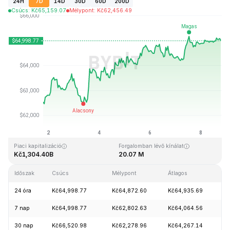
24H
7D
14D
30D
60D
200D
Csúcs
:
Kč
65,159.07
Mélypont
:
Kč
62,456.49
Utolsó frissítés: 2026-08-08, 18:50 GMT+0
Rekordmagasság
Rekord mélypont
Kč126,080.00
Kč67.81
Piaci kapitalizáció
Forgalomban lévő kínálat
Kč1,304.40B
20.07 M
Időszak
Csúcs
Mélypont
Átlagos
Mó
24 óra
Kč64,998.77
Kč64,872.60
Kč64,935.69
+
7 nap
Kč64,998.77
Kč62,802.63
Kč64,064.56
+
30 nap
Kč66,520.98
Kč62,278.96
Kč64,267.14
+