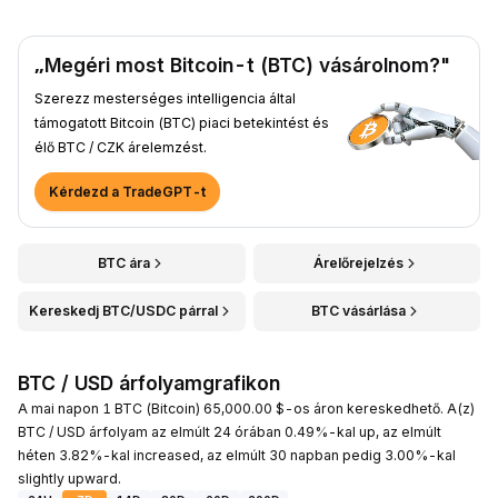
„Megéri most Bitcoin-t (BTC) vásárolnom?"
Szerezz mesterséges intelligencia által
támogatott Bitcoin (BTC) piaci betekintést és
élő BTC / CZK árelemzést.
Kérdezd a TradeGPT-t
BTC ára
Árelőrejelzés
Kereskedj BTC/USDC párral
BTC vásárlása
BTC / USD árfolyamgrafikon
A mai napon 1 BTC (Bitcoin) 65,000.00 $-os áron kereskedhető. A(z)
BTC / USD árfolyam az elmúlt 24 órában 0.49%-kal up, az elmúlt
héten 3.82%-kal increased, az elmúlt 30 napban pedig 3.00%-kal
slightly upward.