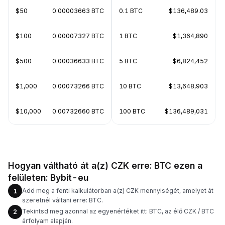
$50
0.00003663 BTC
0.1 BTC
$136,489.03
$100
0.00007327 BTC
1 BTC
$1,364,890
$500
0.00036633 BTC
5 BTC
$6,824,452
$1,000
0.00073266 BTC
10 BTC
$13,648,903
$10,000
0.00732660 BTC
100 BTC
$136,489,031
Hogyan váltható át a(z) CZK erre: BTC ezen a
felületen: Bybit-eu
Add meg a fenti kalkulátorban a(z) CZK mennyiségét, amelyet át
1
szeretnél váltani erre: BTC.
Tekintsd meg azonnal az egyenértéket itt: BTC, az élő CZK / BTC
2
árfolyam alapján.