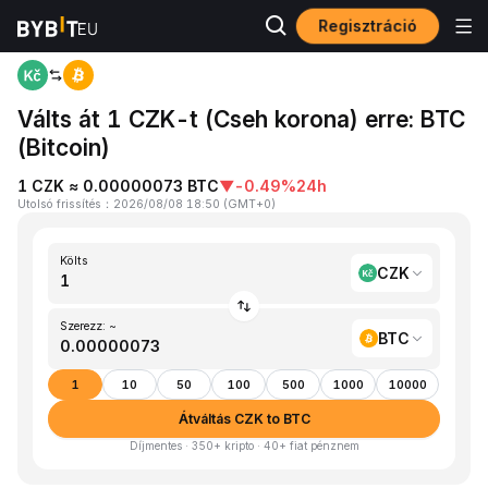
Regisztráció
Kezdőlap
CZK to BTC
Válts át 1 CZK-t (Cseh korona) erre: BTC
(Bitcoin)
1 CZK ≈ 0.00000073 BTC
▼
-0.49%
24h
Utolsó frissítés
：
2026/08/08 18:50
(
GMT+0
)
Költs
CZK
Szerezz: ~
BTC
1
10
50
100
500
1000
10000
Átváltás CZK to BTC
Díjmentes · 350+ kripto · 40+ fiat pénznem