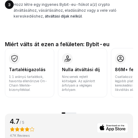
Hozz létre egy ingyenes Bybit-eu-fiókot a(z) crypto
3
átváltásához, vásárlásához, eladásához vagy a vele való
kereskedéshez,
átváltási díjak nélkül
.
Miért válts át ezen a felületen: Bybit-eu
Tartalékigazolás
Nulla átváltási díj
86M+ felh
1:1 arányú tartalékok,
Nincsenek rejtett
Csatlakozz a v
havonta ellenőrizve On-
költségek. Az ajánlott
legjobb platfo
Chain Merkle-
árfolyam a végleges
kereskedési vo
bizonyítékkal.
árfolyam.
likviditás alap
4.7
/ 5
47K Reviews