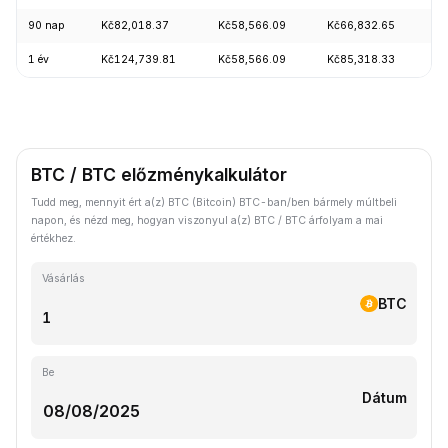
90 nap
Kč82,018.37
Kč58,566.09
Kč66,832.65
+
1 év
Kč124,739.81
Kč58,566.09
Kč85,318.33
-
BTC / BTC előzménykalkulátor
Tudd meg, mennyit ért a(z) BTC (Bitcoin) BTC-ban/ben bármely múltbeli
napon, és nézd meg, hogyan viszonyul a(z) BTC / BTC árfolyam a mai
értékhez.
Vásárlás
BTC
Be
Dátum