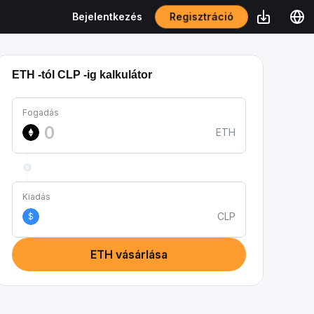
Regisztráció
Bejelentkezés
ETH -tól CLP -ig kalkulátor
Fogadás
ETH
Kiadás
CLP
$
ETH vásárlása