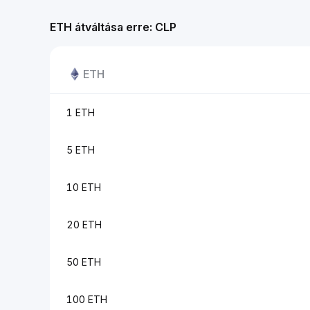
ETH átváltása erre: CLP
ETH
1 ETH
5 ETH
10 ETH
20 ETH
50 ETH
100 ETH