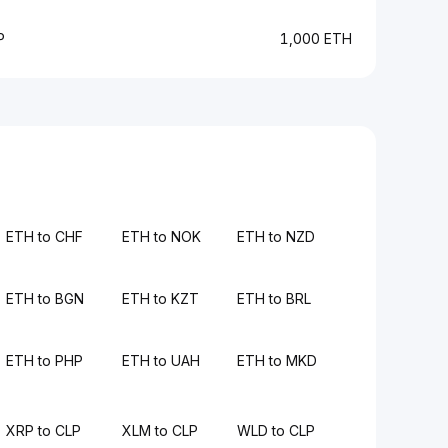
P
1,000 ETH
ETH to CHF
ETH to NOK
ETH to NZD
ETH to BGN
ETH to KZT
ETH to BRL
ETH to PHP
ETH to UAH
ETH to MKD
XRP to CLP
XLM to CLP
WLD to CLP