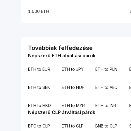
1,000 ETH
Továbbiak felfedezése
Népszerű ETH átváltási párok
ETH to EUR
ETH to JPY
ETH to PLN
ETH to SEK
ETH to HUF
ETH to AED
ETH to HKD
ETH to MYR
ETH to INR
Népszerű CLP átváltási párok
BTC to CLP
ETH to CLP
BNB to CLP