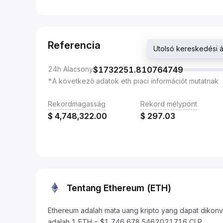
Referencia
Utolsó kereskedési
24h Alacsony
$
1732251.810764749
*A következő adatok eth piaci információt mutatnak
Rekordmagasság
Rekord mélypont
$
4,748,322.00
$
297.03
Tentang Ethereum (ETH)
Ethereum adalah mata uang kripto yang dapat dikonvers
adalah 1 ETH = $1,746,678.5462021716 CLP.