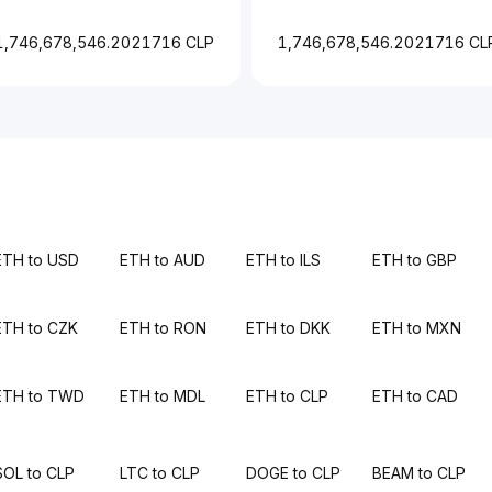
1,746,678,546.2021716 CLP
1,746,678,546.2021716 CL
ETH to USD
ETH to AUD
ETH to ILS
ETH to GBP
ETH to CZK
ETH to RON
ETH to DKK
ETH to MXN
ETH to TWD
ETH to MDL
ETH to CLP
ETH to CAD
SOL to CLP
LTC to CLP
DOGE to CLP
BEAM to CLP