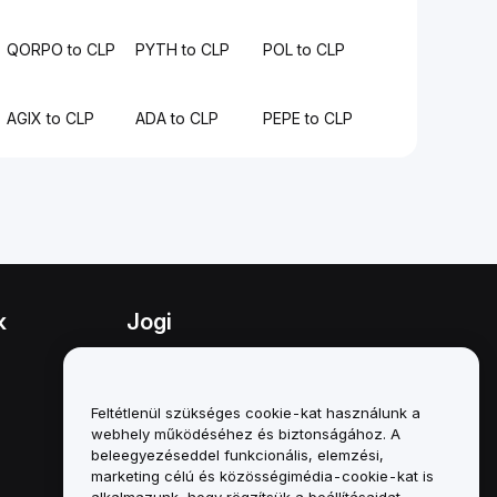
QORPO to CLP
PYTH to CLP
POL to CLP
AGIX to CLP
ADA to CLP
PEPE to CLP
k
Jogi
Összeférhetetlenségi politika
A letétkezelési és
Feltétlenül szükséges cookie-kat használunk a
adminisztrációs szabályzat
webhely működéséhez és biztonságához. A
összefoglalója
beleegyezéseddel funkcionális, elemzési,
marketing célú és közösségimédia-cookie-kat is
ESG-információk
alkalmazunk, hogy rögzítsük a beállításaidat,