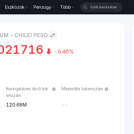
Eszközök
Pénzügy
Több
UM – CHILEI PESO
2021716
-0.46%
Keringésben lévő tok
Maximális tokenszám
enszám
120.68M
--