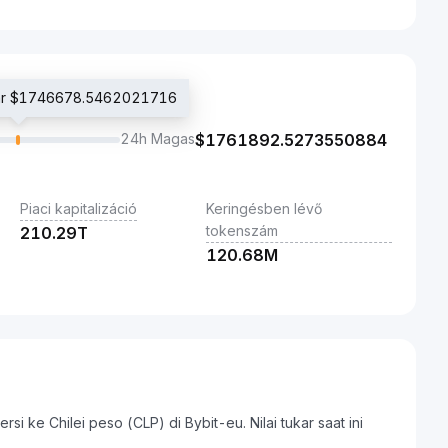
 ár $1746678.5462021716
24h Magas
$
1761892.5273550884
Piaci kapitalizáció
Keringésben lévő
tokenszám
210.29T
120.68M
i ke Chilei peso (CLP) di Bybit-eu. Nilai tukar saat ini