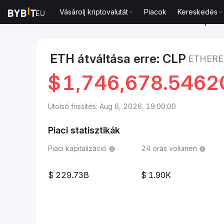
Vásárolj kriptovalutát
Piacok
Kereskedés
Piacok
Ethereum ára ETH
Ethereum to Chilei peso
ETH átváltása erre: CLP
ETHERE
$
1,746,678.546
Utolsó frissítés: Aug 6, 2026, 19:00:00
Piaci statisztikák
Piaci kapitalizáció
24 órás volumen
229.73B
1.90K