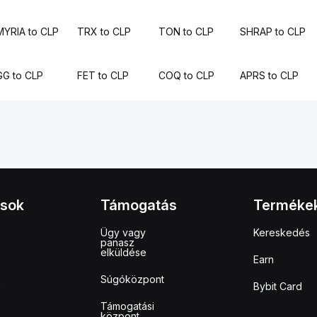
MYRIA to CLP
TRX to CLP
TON to CLP
SHRAP to CLP
GG to CLP
FET to CLP
COQ to CLP
APRS to CLP
ások
Támogatás
Terméke
Ügy vagy
Kereskedés
panasz
elküldése
Earn
Súgóközpont
m
Bybit Card
Támogatási
központ