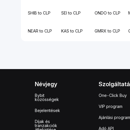
SHIB to CLP
SEI to CLP
ONDO to CLP
NEAR to CLP
KAS to CLP
GMRX to CLP
Névjegy
Szolgáltat
Bybit
One-Click Buy
közösségek
VIP program
Bejelentések
Ajánlási progra
Díjak és
tranzakciók
Adó API
áttekintése