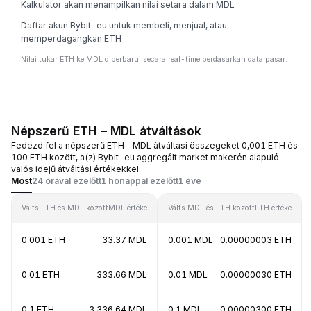
Kalkulator akan menampilkan nilai setara dalam MDL
Daftar akun Bybit-eu untuk membeli, menjual, atau
memperdagangkan ETH
Nilai tukar ETH ke MDL diperbarui secara real-time berdasarkan data pasar.
Népszerű ETH – MDL átváltások
Fedezd fel a népszerű ETH – MDL átváltási összegeket 0,001 ETH és
100 ETH között, a(z) Bybit-eu aggregált market makerén alapuló
valós idejű átváltási értékekkel.
Most
24 órával ezelőtt
1 hónappal ezelőtt
1 éve
Válts ETH és MDL között
MDL értéke
Válts MDL és ETH között
ETH értéke
0.001 ETH
33.37 MDL
0.001 MDL
0.00000003 ETH
0.01 ETH
333.66 MDL
0.01 MDL
0.00000030 ETH
0.1 ETH
3,336.64 MDL
0.1 MDL
0.00000300 ETH