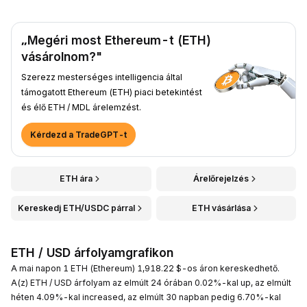
„Megéri most Ethereum-t (ETH)
vásárolnom?"
Szerezz mesterséges intelligencia által
támogatott Ethereum (ETH) piaci betekintést
és élő ETH / MDL árelemzést.
Kérdezd a TradeGPT-t
ETH ára
Árelőrejelzés
Kereskedj ETH/USDC párral
ETH vásárlása
ETH / USD árfolyamgrafikon
A mai napon 1 ETH (Ethereum) 1,918.22 $-os áron kereskedhető.
A(z) ETH / USD árfolyam az elmúlt 24 órában 0.02%-kal up, az elmúlt
héten 4.09%-kal increased, az elmúlt 30 napban pedig 6.70%-kal