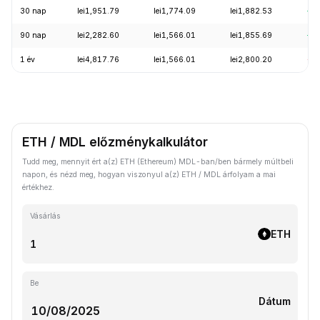
30 nap
lei1,951.79
lei1,774.09
lei1,882.53
+6
90 nap
lei2,282.60
lei1,566.01
lei1,855.69
+1
1 év
lei4,817.76
lei1,566.01
lei2,800.20
-5
ETH / MDL előzménykalkulátor
Tudd meg, mennyit ért a(z) ETH (Ethereum) MDL-ban/ben bármely múltbeli
napon, és nézd meg, hogyan viszonyul a(z) ETH / MDL árfolyam a mai
értékhez.
Vásárlás
ETH
Be
Dátum