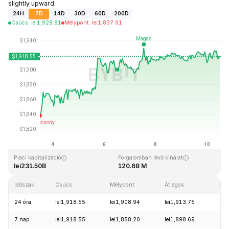
slightly upward.
24H
7D
14D
30D
60D
200D
Csúcs
:
lei
1,928.81
Mélypont
:
lei
1,837.91
Utolsó frissítés: 2026-08-10, 12:03 GMT+0
Rekordmagasság
Rekord mélypont
lei4,946.05
lei0.432979
Piaci kapitalizáció
Forgalomban lévő kínálat
lei231.50B
120.68 M
Időszak
Csúcs
Mélypont
Átlagos
Mód
24 óra
lei1,918.55
lei1,908.94
lei1,913.75
+0
7 nap
lei1,918.55
lei1,858.20
lei1,898.69
+4