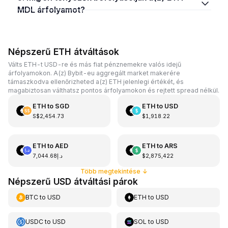
MDL árfolyamot?
Népszerű ETH átváltások
Válts ETH-t USD-re és más fiat pénznemekre valós idejű
árfolyamokon. A(z) Bybit-eu aggregált market makerére
támaszkodva ellenőrizheted a(z) ETH jelenlegi értékét, és
magabiztosan válthatsz pontos árfolyamokon és rejtett spread nélkül.
ETH
to
SGD
ETH
to
USD
S$2,454.73
$1,918.22
ETH
to
AED
ETH
to
ARS
د.إ7,044.68
$2,875,422
Több megtekintése
↓
Népszerű USD átváltási párok
BTC
to
USD
ETH
to
USD
USDC
to
USD
SOL
to
USD