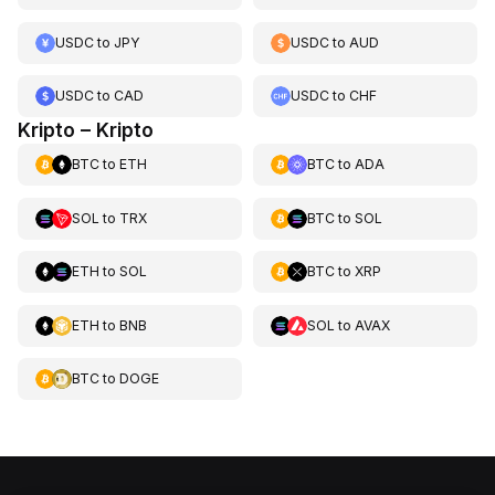
USDC
to
JPY
USDC
to
AUD
USDC
to
CAD
USDC
to
CHF
Kripto – Kripto
BTC
to
ETH
BTC
to
ADA
SOL
to
TRX
BTC
to
SOL
ETH
to
SOL
BTC
to
XRP
ETH
to
BNB
SOL
to
AVAX
BTC
to
DOGE