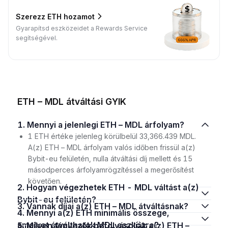
Szerezz ETH hozamot
Gyarapítsd eszközeidet a Rewards Service
segítségével.
ETH – MDL átváltási GYIK
1. Mennyi a jelenlegi ETH – MDL árfolyam?
1 ETH értéke jelenleg körülbelül 33,366.439 MDL.
A(z) ETH – MDL árfolyam valós időben frissül a(z)
Bybit-eu felületén, nulla átváltási díj mellett és 15
másodperces árfolyamrögzítéssel a megerősítést
követően.
2. Hogyan végezhetek ETH - MDL váltást a(z)
Bybit-eu felületén?
3. Vannak díjai a(z) ETH – MDL átváltásnak?
4. Mennyi a(z) ETH minimális összege,
amelyet átválthatok MDL eszközre?
5. Milyen tényezők befolyásolják a(z) ETH –