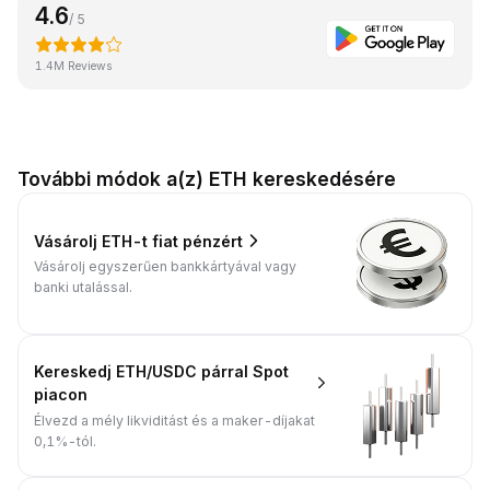
4.6
/ 5
1.4M Reviews
További módok a(z) ETH kereskedésére
Vásárolj ETH-t fiat pénzért
Vásárolj egyszerűen bankkártyával vagy
banki utalással.
Kereskedj ETH/USDC párral Spot
piacon
Élvezd a mély likviditást és a maker-díjakat
0,1%-tól.