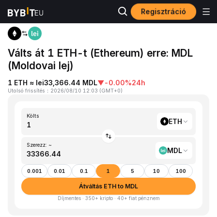
Regisztráció
Kezdőlap
ETH to MDL
Válts át 1 ETH-t (Ethereum) erre: MDL
(Moldovai lej)
1 ETH ≈ lei33,366.44 MDL
▼
-0.00%
24h
Utolsó frissítés
：
2026/08/10 12:03
(
GMT+0
)
Költs
ETH
Szerezz: ~
MDL
0.001
0.01
0.1
1
5
10
100
Átváltás ETH to MDL
Díjmentes · 350+ kripto · 40+ fiat pénznem