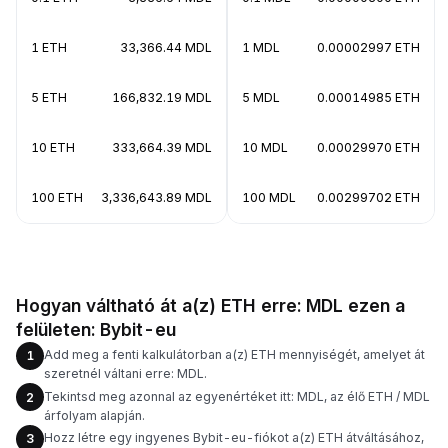
1 ETH
33,366.44 MDL
1 MDL
0.00002997 ETH
5 ETH
166,832.19 MDL
5 MDL
0.00014985 ETH
10 ETH
333,664.39 MDL
10 MDL
0.00029970 ETH
100 ETH
3,336,643.89 MDL
100 MDL
0.00299702 ETH
Hogyan váltható át a(z) ETH erre: MDL ezen a
felületen: Bybit-eu
Add meg a fenti kalkulátorban a(z) ETH mennyiségét, amelyet át
1
szeretnél váltani erre: MDL.
Tekintsd meg azonnal az egyenértéket itt: MDL, az élő ETH / MDL
2
árfolyam alapján.
Hozz létre egy ingyenes Bybit-eu-fiókot a(z) ETH átváltásához,
3