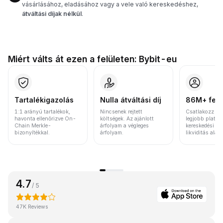
vásárlásához, eladásához vagy a vele való kereskedéshez,
átváltási díjak nélkül
.
Miért válts át ezen a felületen: Bybit-eu
Tartalékigazolás
Nulla átváltási díj
86M+ felh
1:1 arányú tartalékok,
Nincsenek rejtett
Csatlakozz a v
havonta ellenőrizve On-
költségek. Az ajánlott
legjobb platfo
Chain Merkle-
árfolyam a végleges
kereskedési vo
bizonyítékkal.
árfolyam.
likviditás alap
4.7
/ 5
47K Reviews