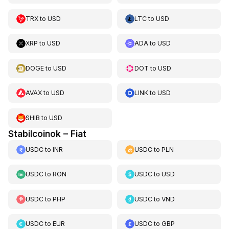
TRX
to
USD
LTC
to
USD
XRP
to
USD
ADA
to
USD
DOGE
to
USD
DOT
to
USD
AVAX
to
USD
LINK
to
USD
SHIB
to
USD
Stabilcoinok – Fiat
USDC
to
INR
USDC
to
PLN
USDC
to
RON
USDC
to
USD
USDC
to
PHP
USDC
to
VND
USDC
to
EUR
USDC
to
GBP