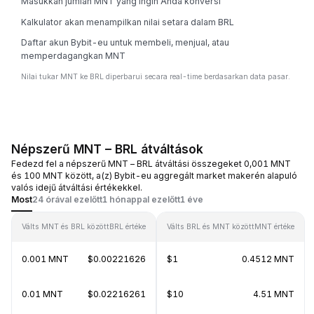
Masukkan jumlah MNT yang ingin Anda konversi
Kalkulator akan menampilkan nilai setara dalam BRL
Daftar akun Bybit-eu untuk membeli, menjual, atau
memperdagangkan MNT
Nilai tukar MNT ke BRL diperbarui secara real-time berdasarkan data pasar.
Népszerű MNT – BRL átváltások
Fedezd fel a népszerű MNT – BRL átváltási összegeket 0,001 MNT
és 100 MNT között, a(z) Bybit-eu aggregált market makerén alapuló
valós idejű átváltási értékekkel.
Most
24 órával ezelőtt
1 hónappal ezelőtt
1 éve
Válts MNT és BRL között
BRL értéke
Válts BRL és MNT között
MNT értéke
0.001 MNT
$0.00221626
$1
0.4512 MNT
0.01 MNT
$0.02216261
$10
4.51 MNT