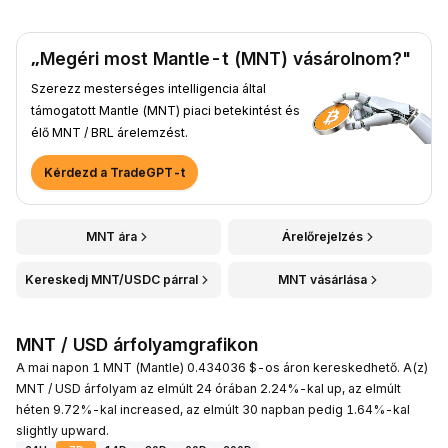
„Megéri most Mantle-t (MNT) vásárolnom?"
Szerezz mesterséges intelligencia által
támogatott Mantle (MNT) piaci betekintést és
élő MNT / BRL árelemzést.
Kérdezd a TradeGPT-t
MNT ára
Árelőrejelzés
Kereskedj MNT/USDC párral
MNT vásárlása
MNT / USD árfolyamgrafikon
A mai napon 1 MNT (Mantle) 0.434036 $-os áron kereskedhető. A(z)
MNT / USD árfolyam az elmúlt 24 órában 2.24%-kal up, az elmúlt
héten 9.72%-kal increased, az elmúlt 30 napban pedig 1.64%-kal
slightly upward.