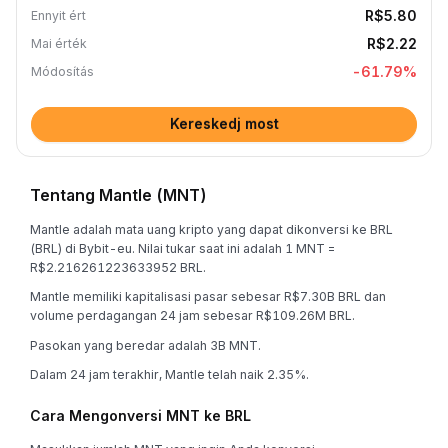
R$5.80
Ennyit ért
R$2.22
Mai érték
-61.79
%
Módosítás
Kereskedj most
Tentang Mantle (MNT)
Mantle adalah mata uang kripto yang dapat dikonversi ke BRL
(BRL) di Bybit-eu. Nilai tukar saat ini adalah 1 MNT =
R$2.216261223633952 BRL.
Mantle memiliki kapitalisasi pasar sebesar R$7.30B BRL dan
volume perdagangan 24 jam sebesar R$109.26M BRL.
Pasokan yang beredar adalah 3B MNT.
Dalam 24 jam terakhir, Mantle telah naik 2.35%.
Cara Mengonversi MNT ke BRL