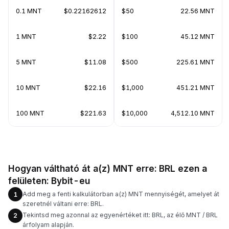
0.1 MNT
$0.22162612
$50
22.56 MNT
1 MNT
$2.22
$100
45.12 MNT
5 MNT
$11.08
$500
225.61 MNT
10 MNT
$22.16
$1,000
451.21 MNT
100 MNT
$221.63
$10,000
4,512.10 MNT
Hogyan váltható át a(z) MNT erre: BRL ezen a
felületen: Bybit-eu
Add meg a fenti kalkulátorban a(z) MNT mennyiségét, amelyet át
1
szeretnél váltani erre: BRL.
Tekintsd meg azonnal az egyenértéket itt: BRL, az élő MNT / BRL
2
árfolyam alapján.