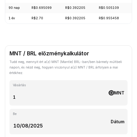
90 nap
R$0.695099
R$0.392205
R$0.505109
-1
1 év
R$2.70
R$0.392205
R$0.955458
-5
MNT / BRL előzménykalkulátor
Tudd meg, mennyit ért a(z) MNT (Mantle) BRL-ban/ben bármely múltbeli
napon, és nézd meg, hogyan viszonyul a(z) MNT / BRL árfolyam a mai
értékhez.
Vásárlás
MNT
Be
Dátum