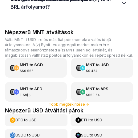
BRL árfolyamot?
Népszerű MNT átváltások
Válts MNT-t USD-re és más fiat pénznemekre valós idejű
árfolyamokon. A(z) Bybit-eu aggregált market makerére
támaszkodva ellenőrizheted a(z) MNT jelenlegi értékét, és
magabiztosan válthatsz pontos árfolyamokon és rejtett spread nélkül.
MNT
to
SGD
MNT
to
USD
S$0.556
$0.434
MNT
to
AED
MNT
to
ARS
د.إ1.59
$650.84
Több megtekintése
↓
Népszerű USD átváltási párok
BTC
to
USD
ETH
to
USD
USDC
to
USD
SOL
to
USD