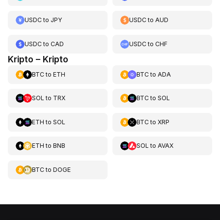
USDC
to
JPY
USDC
to
AUD
USDC
to
CAD
USDC
to
CHF
Kripto – Kripto
BTC
to
ETH
BTC
to
ADA
SOL
to
TRX
BTC
to
SOL
ETH
to
SOL
BTC
to
XRP
ETH
to
BNB
SOL
to
AVAX
BTC
to
DOGE