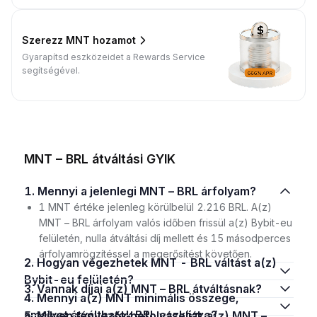
Szerezz MNT hozamot
Gyarapítsd eszközeidet a Rewards Service
segítségével.
MNT – BRL átváltási GYIK
1. Mennyi a jelenlegi MNT – BRL árfolyam?
1 MNT értéke jelenleg körülbelül 2.216 BRL. A(z)
MNT – BRL árfolyam valós időben frissül a(z) Bybit-eu
felületén, nulla átváltási díj mellett és 15 másodperces
árfolyamrögzítéssel a megerősítést követően.
2. Hogyan végezhetek MNT - BRL váltást a(z)
Bybit-eu felületén?
3. Vannak díjai a(z) MNT – BRL átváltásnak?
4. Mennyi a(z) MNT minimális összege,
amelyet átválthatok BRL eszközre?
5. Milyen tényezők befolyásolják a(z) MNT –