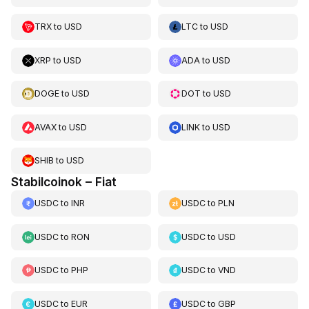
TRX
to
USD
LTC
to
USD
XRP
to
USD
ADA
to
USD
DOGE
to
USD
DOT
to
USD
AVAX
to
USD
LINK
to
USD
SHIB
to
USD
Stabilcoinok – Fiat
USDC
to
INR
USDC
to
PLN
USDC
to
RON
USDC
to
USD
USDC
to
PHP
USDC
to
VND
USDC
to
EUR
USDC
to
GBP