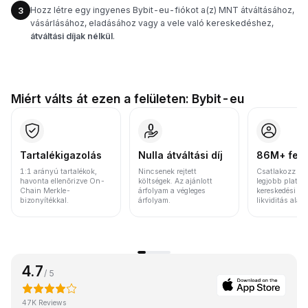
Hozz létre egy ingyenes Bybit-eu-fiókot a(z) MNT átváltásához,
3
vásárlásához, eladásához vagy a vele való kereskedéshez,
átváltási díjak nélkül
.
Miért válts át ezen a felületen: Bybit-eu
Tartalékigazolás
Nulla átváltási díj
86M+ felh
1:1 arányú tartalékok,
Nincsenek rejtett
Csatlakozz a v
havonta ellenőrizve On-
költségek. Az ajánlott
legjobb platfo
Chain Merkle-
árfolyam a végleges
kereskedési vo
bizonyítékkal.
árfolyam.
likviditás alap
4.7
/ 5
47K Reviews