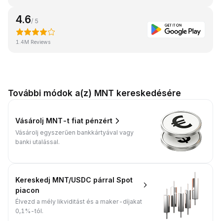
4.6
/ 5
1.4M Reviews
További módok a(z) MNT kereskedésére
Vásárolj MNT-t fiat pénzért
Vásárolj egyszerűen bankkártyával vagy
banki utalással.
Kereskedj MNT/USDC párral Spot
piacon
Élvezd a mély likviditást és a maker-díjakat
0,1%-tól.