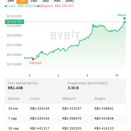
24H
7D
14D
30D
60D
200D
Csúcs
:
R$
0.435100
Mélypont
:
R$
0.395351
Utolsó frissítés: 2026-08-10, 14:40 GMT+0
Rekordmagasság
Rekord mélypont
R$2.86
R$0.307978
Piaci kapitalizáció
Forgalomban lévő kínálat
R$1.43B
3.30 B
Időszak
Csúcs
Mélypont
Átlagos
Mó
24 óra
R$0.434194
R$0.423187
R$0.428691
+2
7 nap
R$0.434194
R$0.396670
R$0.414828
+9
30 nap
R$0.441317
R$0.392205
R$0.414153
+1