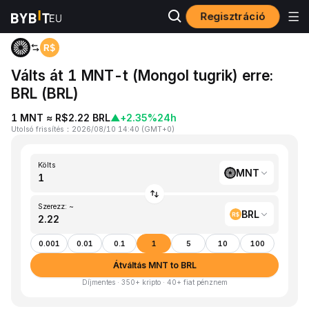
Regisztráció
Kezdőlap
MNT to BRL
Válts át 1 MNT-t (Mongol tugrik) erre:
BRL (BRL)
1 MNT ≈ R$2.22 BRL
▲
+2.35%
24h
Utolsó frissítés
：
2026/08/10 14:40
(
GMT+0
)
Költs
MNT
Szerezz: ~
BRL
0.001
0.01
0.1
1
5
10
100
Átváltás MNT to BRL
Díjmentes · 350+ kripto · 40+ fiat pénznem