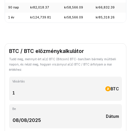
90 nap
kr82,018.37
kr58,566.09
kr66,832.39
+
1 év
kr124,739.81
kr58,566.09
kr85,318.26
-
BTC / BTC előzménykalkulátor
Tudd meg, mennyit ért a(z) BTC (Bitcoin) BTC-ban/ben bármely múltbeli
napon, és nézd meg, hogyan viszonyul a(z) BTC / BTC árfolyam a mai
értékhez.
Vásárlás
BTC
Be
Dátum