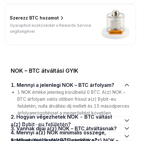
Szerezz BTC hozamot
Gyarapítsd eszközeidet a Rewards Service
segítségével.
NOK – BTC átváltási GYIK
1. Mennyi a jelenlegi NOK – BTC árfolyam?
1 NOK értéke jelenleg körülbelül 0 BTC. A(z) NOK –
BTC árfolyam valós időben frissül a(z) Bybit-eu
felületén, nulla átváltási díj mellett és 15 másodperces
árfolyamrögzítéssel a megerősítést követően.
2. Hogyan végezhetek NOK - BTC váltást
a(z) Bybit-eu felületén?
3. Vannak díjai a(z) NOK – BTC átváltásnak?
4. Mennyi a(z) NOK minimális összege,
amelyet átválthatok BTC eszközre?
5. Milyen tényezők befolyásolják a(z) NOK –