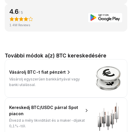
4.6
/ 5
1.4M Reviews
További módok a(z) BTC kereskedésére
Vásárolj BTC-t fiat pénzért
Vásárolj egyszerűen bankkártyával vagy
banki utalással.
Kereskedj BTC/USDC párral Spot
piacon
Élvezd a mély likviditást és a maker-díjakat
0,1%-tól.