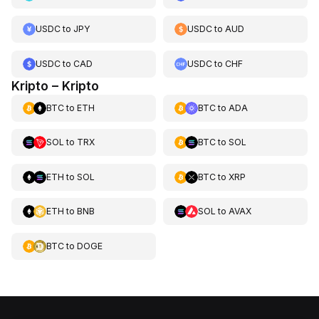
USDC
to
JPY
USDC
to
AUD
USDC
to
CAD
USDC
to
CHF
Kripto – Kripto
BTC
to
ETH
BTC
to
ADA
SOL
to
TRX
BTC
to
SOL
ETH
to
SOL
BTC
to
XRP
ETH
to
BNB
SOL
to
AVAX
BTC
to
DOGE