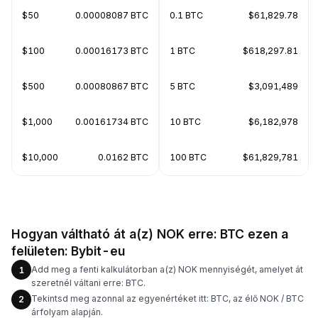
$50
0.00008087 BTC
0.1 BTC
$61,829.78
$100
0.00016173 BTC
1 BTC
$618,297.81
$500
0.00080867 BTC
5 BTC
$3,091,489
$1,000
0.00161734 BTC
10 BTC
$6,182,978
$10,000
0.0162 BTC
100 BTC
$61,829,781
Hogyan váltható át a(z) NOK erre: BTC ezen a
felületen: Bybit-eu
Add meg a fenti kalkulátorban a(z) NOK mennyiségét, amelyet át
1
szeretnél váltani erre: BTC.
Tekintsd meg azonnal az egyenértéket itt: BTC, az élő NOK / BTC
2
árfolyam alapján.