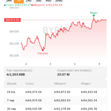
24H
7D
14D
30D
60D
200D
Csúcs
:
kr
65,159.07
Mélypont
:
kr
62,456.49
Utolsó frissítés: 2026-08-08, 13:27 GMT+0
Rekordmagasság
Rekord mélypont
kr126,080.00
kr67.81
Piaci kapitalizáció
Forgalomban lévő kínálat
kr1,303.88B
20.07 M
Időszak
Csúcs
Mélypont
Átlagos
Mó
24 óra
kr64,974.56
kr64,872.60
kr64,923.58
-
7 nap
kr64,974.56
kr62,802.63
kr64,061.54
+
30 nap
kr66,520.98
kr62,278.96
kr64,266.36
+