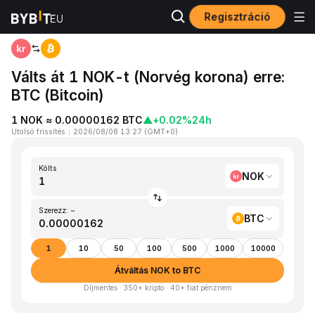
Regisztráció
Kezdőlap
NOK to BTC
Válts át 1 NOK-t (Norvég korona) erre:
BTC (Bitcoin)
1 NOK ≈ 0.00000162 BTC
▲
+0.02%
24h
Utolsó frissítés
：
2026/08/08 13:27
(
GMT+0
)
Költs
NOK
Szerezz: ~
BTC
1
10
50
100
500
1000
10000
Átváltás NOK to BTC
Díjmentes · 350+ kripto · 40+ fiat pénznem