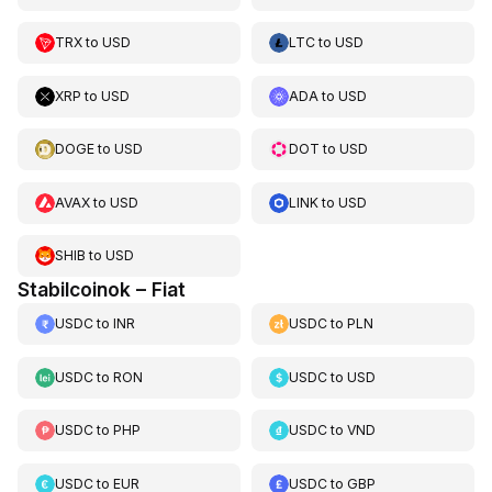
TRX
to
USD
LTC
to
USD
XRP
to
USD
ADA
to
USD
DOGE
to
USD
DOT
to
USD
AVAX
to
USD
LINK
to
USD
SHIB
to
USD
Stabilcoinok – Fiat
USDC
to
INR
USDC
to
PLN
USDC
to
RON
USDC
to
USD
USDC
to
PHP
USDC
to
VND
USDC
to
EUR
USDC
to
GBP