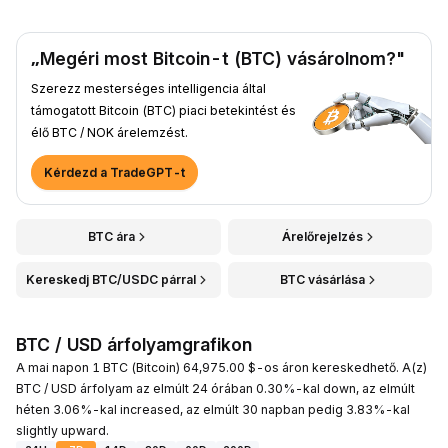
„Megéri most Bitcoin-t (BTC) vásárolnom?"
Szerezz mesterséges intelligencia által
támogatott Bitcoin (BTC) piaci betekintést és
élő BTC / NOK árelemzést.
Kérdezd a TradeGPT-t
BTC ára
Árelőrejelzés
Kereskedj BTC/USDC párral
BTC vásárlása
BTC / USD árfolyamgrafikon
A mai napon 1 BTC (Bitcoin) 64,975.00 $-os áron kereskedhető. A(z)
BTC / USD árfolyam az elmúlt 24 órában 0.30%-kal down, az elmúlt
héten 3.06%-kal increased, az elmúlt 30 napban pedig 3.83%-kal
slightly upward.