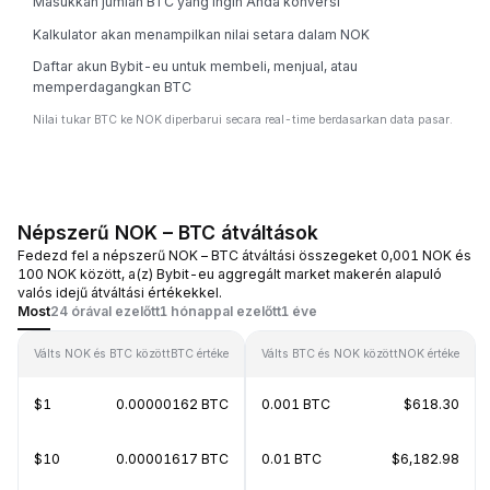
Masukkan jumlah BTC yang ingin Anda konversi
Kalkulator akan menampilkan nilai setara dalam NOK
Daftar akun Bybit-eu untuk membeli, menjual, atau
memperdagangkan BTC
Nilai tukar BTC ke NOK diperbarui secara real-time berdasarkan data pasar.
Népszerű NOK – BTC átváltások
Fedezd fel a népszerű NOK – BTC átváltási összegeket 0,001 NOK és
100 NOK között, a(z) Bybit-eu aggregált market makerén alapuló
valós idejű átváltási értékekkel.
Most
24 órával ezelőtt
1 hónappal ezelőtt
1 éve
Válts NOK és BTC között
BTC értéke
Válts BTC és NOK között
NOK értéke
$1
0.00000162 BTC
0.001 BTC
$618.30
$10
0.00001617 BTC
0.01 BTC
$6,182.98