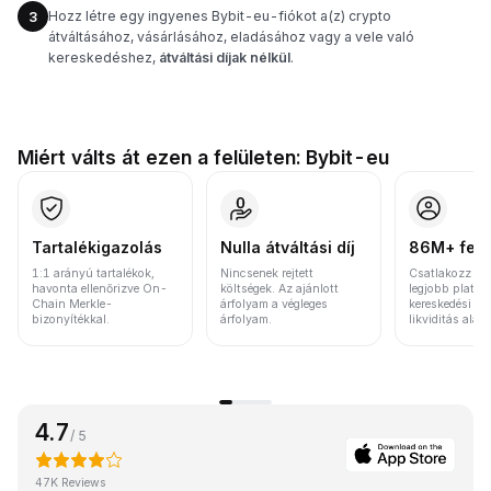
Hozz létre egy ingyenes Bybit-eu-fiókot a(z) crypto
3
átváltásához, vásárlásához, eladásához vagy a vele való
kereskedéshez,
átváltási díjak nélkül
.
Miért válts át ezen a felületen: Bybit-eu
Tartalékigazolás
Nulla átváltási díj
86M+ felh
1:1 arányú tartalékok,
Nincsenek rejtett
Csatlakozz a v
havonta ellenőrizve On-
költségek. Az ajánlott
legjobb platfo
Chain Merkle-
árfolyam a végleges
kereskedési vo
bizonyítékkal.
árfolyam.
likviditás alap
4.7
/ 5
47K Reviews