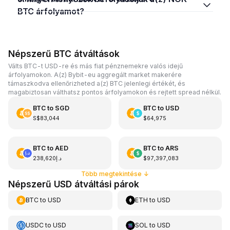
BTC árfolyamot?
Népszerű BTC átváltások
Válts BTC-t USD-re és más fiat pénznemekre valós idejű
árfolyamokon. A(z) Bybit-eu aggregált market makerére
támaszkodva ellenőrizheted a(z) BTC jelenlegi értékét, és
magabiztosan válthatsz pontos árfolyamokon és rejtett spread nélkül.
BTC
to
SGD
BTC
to
USD
S$83,044
$64,975
BTC
to
AED
BTC
to
ARS
د.إ238,620
$97,397,083
Több megtekintése
↓
Népszerű USD átváltási párok
BTC
to
USD
ETH
to
USD
USDC
to
USD
SOL
to
USD