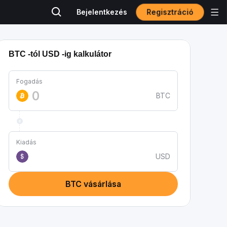
Regisztráció
Bejelentkezés
BTC -tól USD -ig kalkulátor
Fogadás
BTC
Kiadás
USD
$
BTC vásárlása