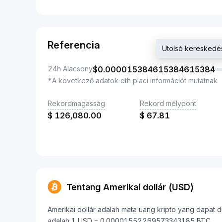
Referencia
Utolsó keresked
24h Alacsony
$
0.000015384615384615384
*A következő adatok eth piaci információt mutatnak
Rekordmagasság
Rekord mélypont
$
126,080.00
$
67.81
Tentang Amerikai dollár (USD)
Amerikai dollár adalah mata uang kripto yang dapat dik
adalah 1 USD = 0.00001552269573343185 BTC.