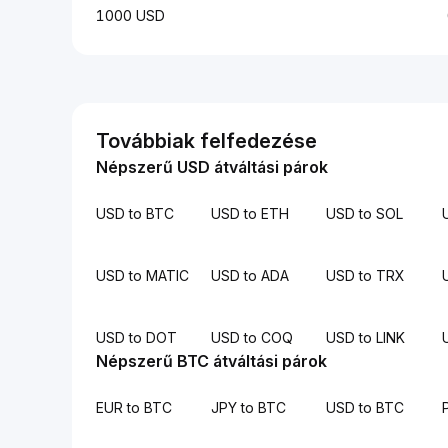
1000 USD
Továbbiak felfedezése
Népszerű USD átváltási párok
USD to BTC
USD to ETH
USD to SOL
USD to MATIC
USD to ADA
USD to TRX
USD to DOT
USD to COQ
USD to LINK
Népszerű BTC átváltási párok
EUR to BTC
JPY to BTC
USD to BTC