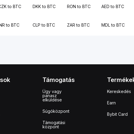
CZK to BTC
DKK to BTC
RON to BTC
AED to BTC
INR to BTC
CLP to BTC
ZAR to BTC
MDL to BTC
ások
Támogatás
Terméke
Ügy vagy
Kereskedés
panasz
elküldése
Earn
Súgóközpont
m
Bybit Card
Támogatási
központ