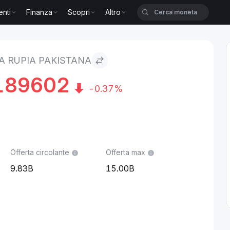
enti
Finanza
Scopri
Altro
tana
A RUPIA PAKISTANA
189602
-0.37%
Offerta circolante
Offerta max
9.83B
15.00B