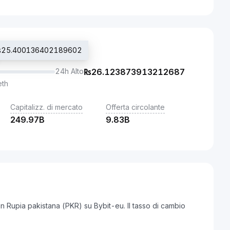
o ₨25.400136402189602
24h Alto
₨
26.123873913212687
eth
Capitalizz. di mercato
Offerta circolante
249.97B
9.83B
n Rupia pakistana (PKR) su Bybit-eu. Il tasso di cambio