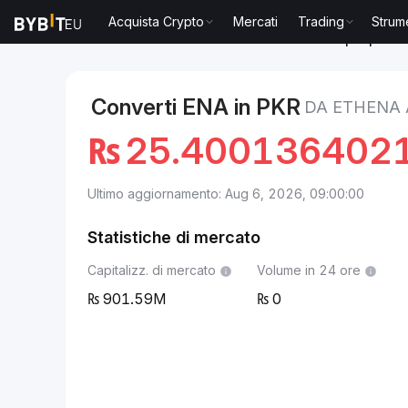
Acquista Crypto
Mercati
Trading
Strum
Mercati
Prezzo Ethena ENA
Ethena to Rupia pakis
Converti ENA in PKR
DA ETHENA 
₨
25.400136402
Ultimo aggiornamento: Aug 6, 2026, 09:00:00
Statistiche di mercato
Capitalizz. di mercato
Volume in 24 ore
901.59M
0