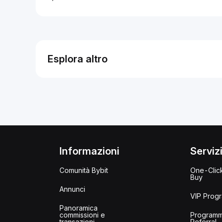
Esplora altro
Informazioni
Serviz
Comunità Bybit
One-Clic
Buy
Annunci
VIP Prog
Panoramica
commissioni e
Program
transazioni
Referral