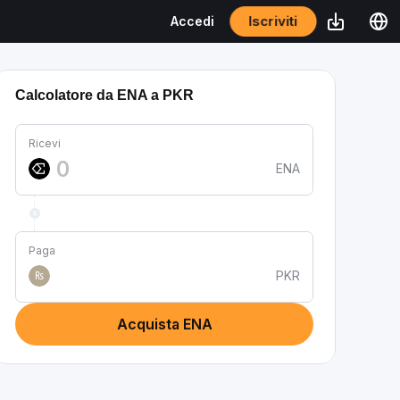
Iscriviti
Accedi
Calcolatore da ENA a PKR
Ricevi
ENA
Paga
PKR
₨
Acquista ENA