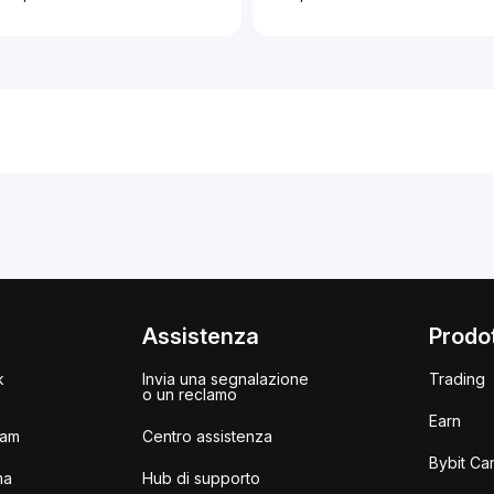
i
Assistenza
Prodot
k
Invia una segnalazione
Trading
o un reclamo
Earn
ram
Centro assistenza
Bybit Ca
ma
Hub di supporto