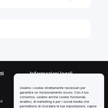
ti
Informazioni legali
Politica sul conflitto di interessi
Usiamo i cookie strettamente necessari per
Sintesi della *Custody and
garantire un funzionamento sicuro. Con il tuo
Administration Policy*
consenso, usiamo anche cookie funzionali,
rd
analitici, di marketing e per i social media che
Informazioni ESG
permettono di ricordare le tue impostazioni, capire