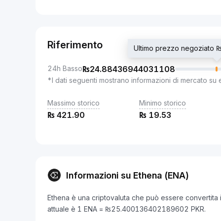
Riferimento
Ultimo prezzo negoziat
24h Basso
₨
24.88436944031108
*I dati seguenti mostrano informazioni di mercato su 
Massimo storico
Minimo storico
₨
421.90
₨
19.53
Informazioni su Ethena (ENA)
Ethena è una criptovaluta che può essere convertita i
attuale è 1 ENA = ₨25.400136402189602 PKR.