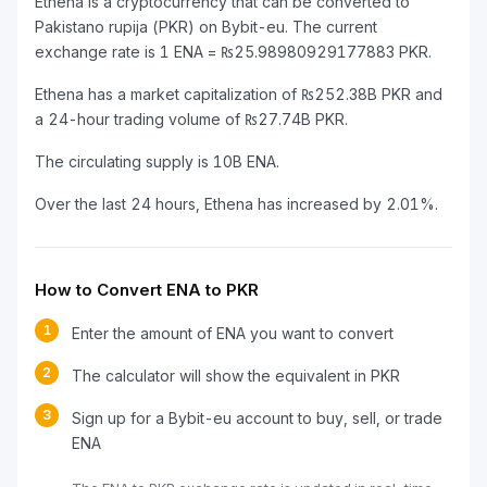
Ethena is a cryptocurrency that can be converted to
Pakistano rupija (PKR) on Bybit-eu. The current
exchange rate is 1 ENA = ₨25.98980929177883 PKR.
Ethena has a market capitalization of ₨252.38B PKR and
a 24-hour trading volume of ₨27.74B PKR.
The circulating supply is 10B ENA.
Over the last 24 hours, Ethena has increased by 2.01%.
How to Convert ENA to PKR
1
Enter the amount of ENA you want to convert
2
The calculator will show the equivalent in PKR
3
Sign up for a Bybit-eu account to buy, sell, or trade
ENA