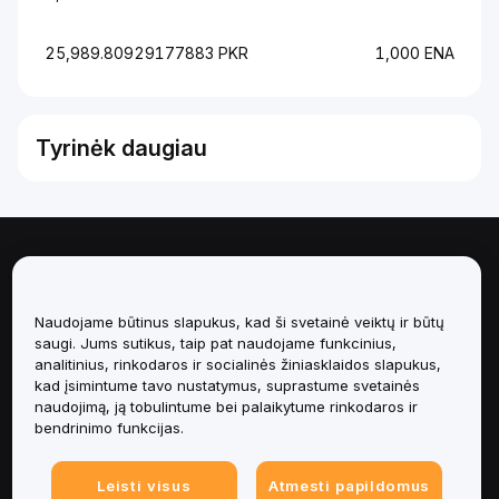
25,989.80929177883 PKR
1,000 ENA
Tyrinėk daugiau
Apie
Paslaugos
Naudojame būtinus slapukus, kad ši svetainė veiktų ir būtų
saugi. Jums sutikus, taip pat naudojame funkcinius,
analitinius, rinkodaros ir socialinės žiniasklaidos slapukus,
Pagalba
kad įsimintume tavo nustatymus, suprastume svetainės
naudojimą, ją tobulintume bei palaikytume rinkodaros ir
Produktai
bendrinimo funkcijas.
Teisinė informacija
Leisti visus
Atmesti papildomus