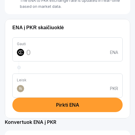
The ENA to PKR exchange rate is updated in real-time
based on market data.
ENA į PKR skaičiuoklė
Gauti
ENA
Leisk
PKR
₨
Pirkti ENA
Konvertuok ENA į PKR