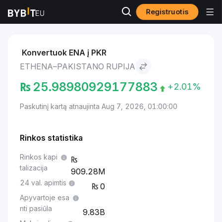
Registruotis
Rinkos
Ethena kaina ENA
Ethena to Pakistano rupija
Konvertuok ENA į PKR
ETHENA–PAKISTANO RUPIJA
₨
25.98980929177883
+2.01%
Paskutinį kartą atnaujinta Aug 7, 2026, 01:00:00
Rinkos statistika
Rinkos kapi
talizacija
909.28M
24 val. apimtis
0
Apyvartoje esa
nti pasiūla
9.83B