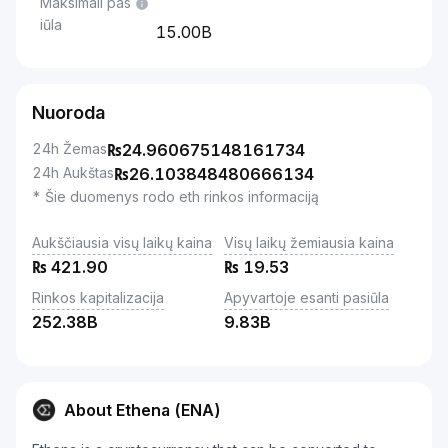
Maksimali pas
iūla
15.00B
Nuoroda
24h Žemas
₨
24.960675148161734
24h Aukštas
₨
26.103848480666134
* Šie duomenys rodo eth rinkos informaciją
Aukščiausia visų laikų kaina
Visų laikų žemiausia kaina
₨
421.90
₨
19.53
Rinkos kapitalizacija
Apyvartoje esanti pasiūla
252.38B
9.83B
About Ethena (ENA)