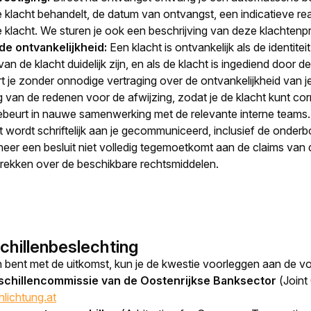
 klacht behandelt, de datum van ontvangst, een indicatieve reac
 klacht. We sturen je ook een beschrijving van deze klachten
de ontvankelijkheid:
Een klacht is ontvankelijk als de identite
an de klacht duidelijk zijn, en als de klacht is ingediend door 
 je zonder onnodige vertraging over de ontvankelijkheid van je 
leg van de redenen voor de afwijzing, zodat je de klacht kunt c
ebeurt in nauwe samenwerking met de relevante interne teams.
t wordt schriftelijk aan je gecommuniceerd, inclusief de onder
er een besluit niet volledig tegemoetkomt aan de claims van de
trekken over de beschikbare rechtsmiddelen.
chillenbeslechting
en bent met de uitkomst, kun je de kwestie voorleggen aan de vo
schillencommissie van de Oostenrijkse Banksector
(
Joint
ichtung.at