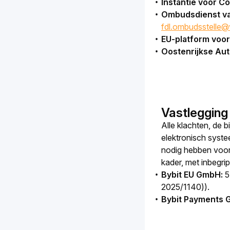
Instantie voor 
Ombudsdienst van
fdl.ombudsstelle@
EU-platform voor
Oostenrijkse Aut
Vastlegging
Alle klachten, de 
elektronisch syste
nodig hebben voor 
kader, met inbegr
Bybit EU GmbH:
5
2025/1140)).
Bybit Payments 