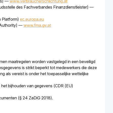
ns
) —
www.verbraucherschlichtung.at
dsstelle des Fachverbandes Finanzdienstleister
) —
n Platform
)
ec.europa.eu
Authority
) —
www.fma.gv.at
men maatregelen worden vastgelegd in een beveiligd 
sgegevens is strikt beperkt tot medewerkers die deze 
ls vereist is onder het toepasselijke wettelijke 
ake het bijhouden van gegevens (CDR (EU)
ocumenten (§ 24 ZaDiG 2018).