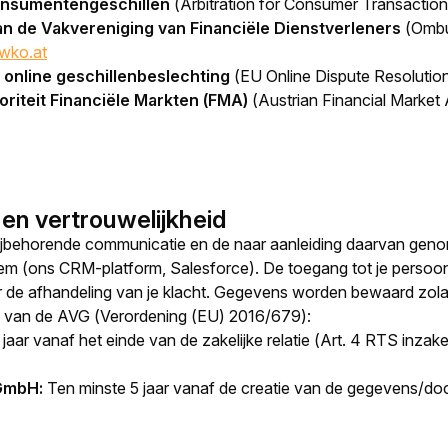
Consumentengeschillen
(
Arbitration for Consumer Transactio
 de Vakvereniging van Financiële Dienstverleners
(
Ombu
wko.at
 online geschillenbeslechting
(
EU Online Dispute Resolutio
oriteit Financiële Markten (FMA)
(
Austrian Financial Market 
 en vertrouwelijkheid
bijbehorende communicatie en de naar aanleiding daarvan geno
em (ons CRM-platform, Salesforce). De toegang tot je persoon
de afhandeling van je klacht. Gegevens worden bewaard zolang a
ip van de AVG (Verordening (EU) 2016/679):
 jaar vanaf het einde van de zakelijke relatie (Art. 4 RTS inz
GmbH:
Ten minste 5 jaar vanaf de creatie van de gegevens/d