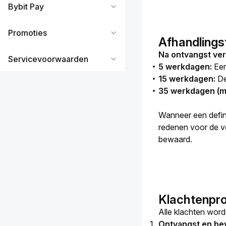
Bybit Pay
Promoties
Afhandlings
Na ontvangst verp
Servicevoorwaarden
5 werkdagen:
Eers
15 werkdagen:
Def
35 werkdagen (m
Wanneer een defini
redenen voor de ve
bewaard.
Klachtenpr
Alle klachten word
Ontvangst en bev