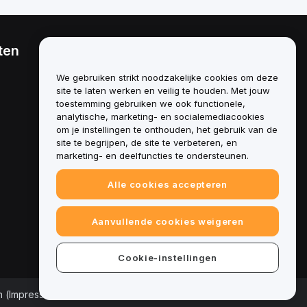
ten
Juridisch
Beleid inzake
We gebruiken strikt noodzakelijke cookies om deze
belangenverstrengeling
site te laten werken en veilig te houden. Met jouw
toestemming gebruiken we ook functionele,
Samenvatting van het beleid
analytische, marketing- en socialemediacookies
inzake bewaring en
om je instellingen te onthouden, het gebruik van de
administratie
site te begrijpen, de site te verbeteren, en
marketing- en deelfuncties te ondersteunen.
ESG-informatie
Crypto-whitepapers van
Alle cookies accepteren
assets
Aanvullende cookies weigeren
Cookie-instellingen
n (Impressum)
|
Cookievoorkeurencentrum