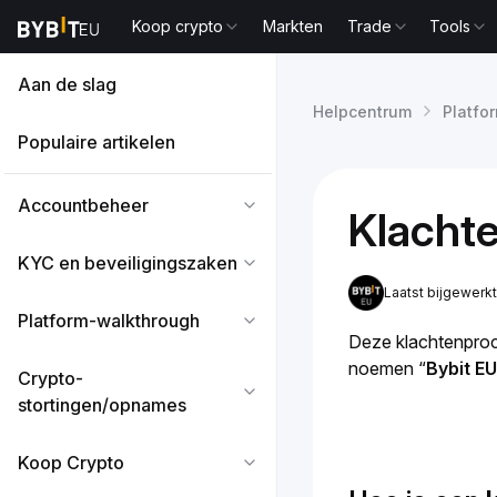
Koop crypto
Markten
Trade
Tools
Aan de slag
Helpcentrum
Platfo
Populaire artikelen
Accountbeheer
Klachte
KYC en beveiligingszaken
Laatst bijgewerk
Platform-walkthrough
Deze klachtenproc
noemen “
Bybit EU
Crypto-
stortingen/opnames
Koop Crypto