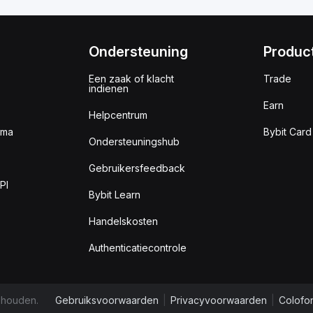
Ondersteuning
Produc
Een zaak of klacht
Trade
indienen
Earn
Helpcentrum
mma
Bybit Card
Ondersteuningshub
Gebruikersfeedback
PI
Bybit Learn
Handelskosten
Authenticatiecontrole
ehouden.
Gebruiksvoorwaarden
|
Privacyvoorwaarden
|
Colofo