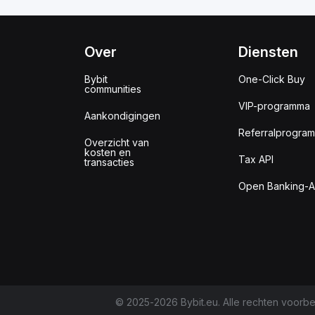
Over
Diensten
Bybit
One-Click Buy
communities
VIP-programma
Aankondigingen
Referralprogra
Overzicht van
kosten en
Tax API
transacties
Open Banking-A
© 2025-2026 Bybit.eu. Alle rechten voorb