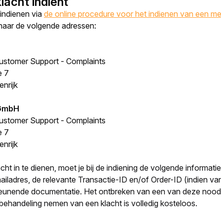
lacht indient
indienen via 
de online procedure voor het indienen van een me
 naar de volgende adressen:
Customer Support - Complaints
e 7
nrijk
 GmbH
Customer Support - Complaints
e 7
nrijk
ht in te dienen, moet je bij de indiening de volgende informatie
ailadres, de relevante Transactie-ID en/of Order-ID (indien va
eunende documentatie. Het ontbreken van een van deze noodzak
 behandeling nemen van een klacht is volledig kosteloos.