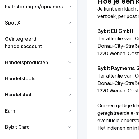
Hoe je een k
Fiat-stortingen/opnames
Je kunt een klacht 
verzoek, per post
Spot X
Bybit EU GmbH
Ter attentie van: 
Geïntegreerd
Donau-City-Straß
handelsaccount
1220 Wenen, Ooste
Handelsproducten
Bybit Payments
Ter attentie van: 
Handelstools
Donau-City-Straß
1220 Wenen, Ooste
Handelsbot
Om een geldige klac
Earn
geregistreerde e-m
eventuele onderst
Bybit Card
Het indienen en in