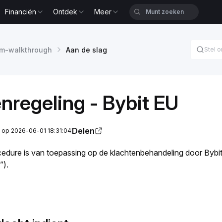
Financiën
Ontdek
Meer
rm-walkthrough
Aan de slag
nregeling - Bybit EU
Delen
t op 2026-06-01 18:31:04
edure is van toepassing op de klachtenbehandeling door Byb
”).