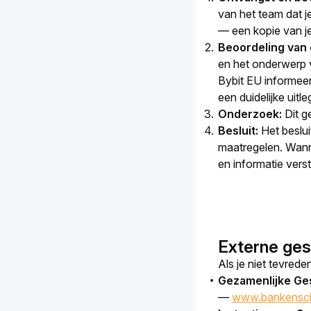
van het team dat je
— een kopie van je
Beoordeling van 
en het onderwerp v
Bybit EU informeert
een duidelijke uit
Onderzoek:
Dit g
Besluit:
Het beslui
maatregelen. Wanne
en informatie vers
Externe ges
Als je niet tevred
Gezamenlijke Ge
—
www.bankenschl