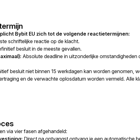
termijn
licht Bybit EU zich tot de volgende reactietermijnen:
te schriftelijke reactie op de klacht.
initief besluit in de meeste gevallen.
aximaal):
Absolute deadline in uitzonderlijke omstandigheden 
tief besluit niet binnen 15 werkdagen kan worden genomen, wor
rtraging en de verwachte oplosdatum worden vermeld. Alle kla
oces
en via vier fasen afgehandeld:
estiging:
Direct na ontvangst ontvang je een automatische b